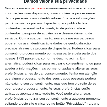
Damos valor à sua privacidade
recuperação.
Nós e os nossos
parceiros
armazenamos e/ou acedemos a
informações num dispositivo, como cookies, e processamos
“Quero agradecer a todos os adeptos que sempre foram
dados pessoais, como identificadores únicos e informações
incansáveis no apoio à equipa. Foi um orgulho enorme
padrão enviadas por um dispositivo para publicidade e
conteúdos personalizados, medição de publicidade e
ser vosso capitão”, disse o jogador em mensagem de
conteúdos, pesquisa de audiências e desenvolvimento de
despedida.
serviços.
Com a sua permissão, nós e os nossos parceiros
poderemos usar identificação e dados de geolocalização
O Académico agradeceu a dedicação e liderança do
precisos através da procura de dispositivos. Poderá clicar para
consentir o processamento por nossa parte e pela parte dos
central e desejou-lhe “os maiores sucessos” para o
nossos 1733 parceiros, conforme descrito acima. Em
futuro.
alternativa, poderá clicar para recusar o consentimento ou para
aceder a informações mais pormenorizadas e alterar as suas
Pub
preferências antes de dar consentimento.
Tenha em atenção
que algum processamento dos seus dados pessoais poderá
não exigir o seu consentimento, mas que tem o direito de se
opor a esse processamento. As suas preferências serão
TAGS
Académico de Viseu
Futebol
Liga 2
Viseu
aplicadas apenas a este website. Você pode alterar suas
preferências ou retirar seu consentimento a qualquer momento
voltando a este site e clicando no botão "Privacidade" na parte