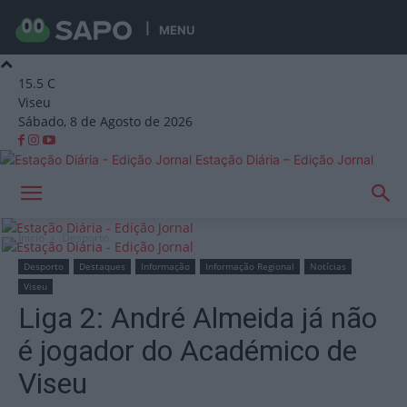
MENU
15.5
C
Viseu
Sábado, 8 de Agosto de 2026
Estação Diária – Edição Jornal
Início
Desporto
Desporto
Destaques
Informação
Informação Regional
Notícias
Viseu
Liga 2: André Almeida já não
é jogador do Académico de
Viseu