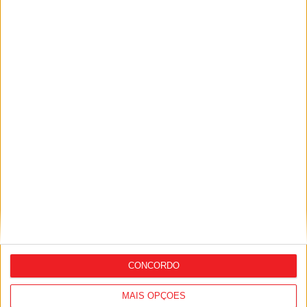
Viseu: Associação de Vila Chã de Sá
inaugura lar de 4,5 milhões com
capacidade para 63 idosos
CONCORDO
MAIS OPÇÕES