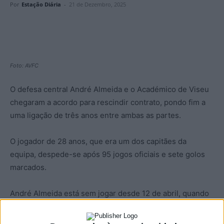
Por
Estação Diária
-
21 de Dezembro, 2025
Foto: AVFC
O defesa central André Almeida e o Académico de Viseu
chegaram a acordo para rescindir contrato, pondo fim a
uma ligação de três anos entre ambas as partes.
O jogador de 28 anos, que era um dos capitães da
equipa, despede-se após 95 jogos oficiais e sete golos
marcados.
André Almeida está sem jogar desde 12 de abril, quando
sofreu uma lesão grave no joelho esquerdo num jogo em
Matosinhos, frente ao Leixões, encontrando-se ainda em