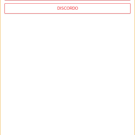
DISCORDO
Futebol: Académico de Viseu garante
avançado marroquino
PUB