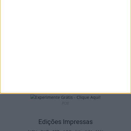
I Liga: Académico de Viseu quer travar
Benfica na Luz
7 de Agosto, 2026
Castro Daire: Jornadas da Juventude
arrancam com seis dias de atividades...
7 de Agosto, 2026
PUB
Edições Impressas