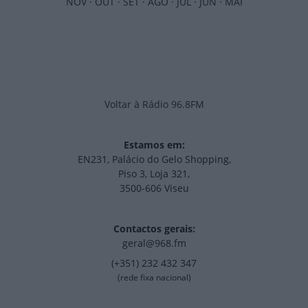
NOV
·
OUT
·
SET
·
AGO
·
JUL
·
JUN
·
MAI
Voltar à Rádio 96.8FM
Estamos em:
EN231, Palácio do Gelo Shopping,
Piso 3, Loja 321,
3500-606 Viseu
Contactos gerais:
geral@968.fm
(+351) 232 432 347
(rede fixa nacional)