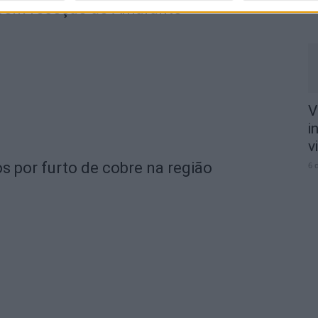
 com receção ao Amarante
6 
V
i
v
s por furto de cobre na região
6 