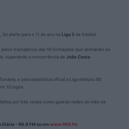
a
, foi eleito para o 11 do ano na
Liga 2
de futebol.
 e pelos treinadores das 18 formações que alinharam no
do, superando a concorrência de
João
Costa
dela, e pela estatística oficial a Liga efetuou 85
em 10 jogos.
eleitos por três vezes como guarda-redes do mês na
ão Diária – 96.8 FM ou em
www.968.fm