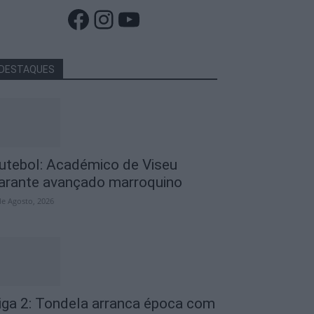
Facebook
Instagram
YouTube
DESTAQUES
utebol: Académico de Viseu
arante avançado marroquino
de Agosto, 2026
iga 2: Tondela arranca época com