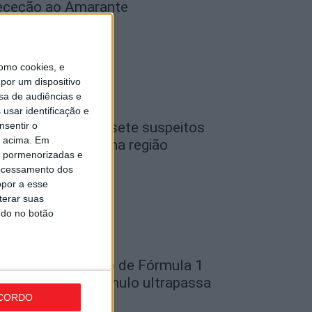
eceção ao Amarante
de Agosto, 2026
omo cookies, e
por um dispositivo
sa de audiências e
usar identificação e
iseu: GNR detém sete suspeitos
nsentir o
o acima. Em
or furto de cobre na região
is pormenorizadas e
de Agosto, 2026
ocessamento dos
opor a esse
terar suas
ndo no botão
ondela: Exposição de Fórmula 1
o Museu do Caramulo ultrapassa
CORDO
s...