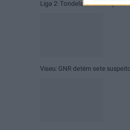
Liga 2: Tondela arranca época
Viseu: GNR detém sete suspeito