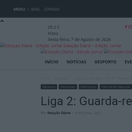
MENU
MAIL
JORNAIS
29.2
C
Viseu
Sexta-feira, 7 de Agosto de 2026
Estação Diária – Edição Jornal
INÍCIO
NOTÍCIAS
DESPORTO
EV
Início
Desporto
Liga 2: Guarda-redes do Tondela e
Desporto
Destaques
Informação
Informação Regional
Liga 2: Guarda-r
Por
Estação Diária
-
4 de Junho, 2025