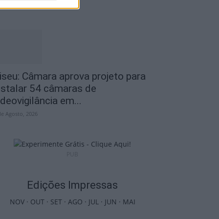
de Agosto, 2026
iseu: Câmara aprova projeto para
nstalar 54 câmaras de
ideovigilância em...
de Agosto, 2026
PUB
Edições Impressas
NOV
·
OUT
·
SET
·
AGO
·
JUL
·
JUN
·
MAI