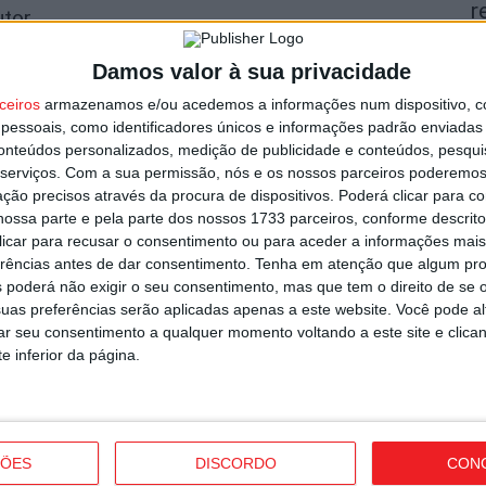
r
utor
7 
Damos valor à sua privacidade
ceiros
armazenamos e/ou acedemos a informações num dispositivo, c
essoais, como identificadores únicos e informações padrão enviadas 
conteúdos personalizados, medição de publicidade e conteúdos, pesqui
serviços.
Com a sua permissão, nós e os nossos parceiros poderemos 
V
ção precisos através da procura de dispositivos. Poderá clicar para co
ossa parte e pela parte dos nossos 1733 parceiros, conforme descrit
p
 clicar para recusar o consentimento ou para aceder a informações ma
garante avançado marroquino
6 
erências antes de dar consentimento.
Tenha em atenção que algum pr
 poderá não exigir o seu consentimento, mas que tem o direito de se 
uas preferências serão aplicadas apenas a este website. Você pode al
rar seu consentimento a qualquer momento voltando a este site e clica
e inferior da página.
T
n
ÇÕES
DISCORDO
CON
o