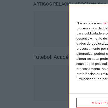
ARTIGOS RELACIONADOS
Mais do a
Nós e os nossos
par
processamos dados p
para publicidade e 
desenvolvimento de 
dados de geolocaliza
processamento por n
alternativa, poderá
Futebol: Académico de Viseu 
alterar as suas pref
seus dados pessoais
processamento. As s
preferências ou reti
"Privacidade" na part
MAIS OP