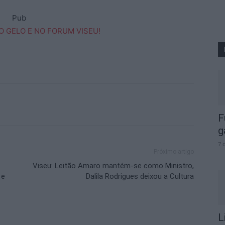
Pub
F
g
7 
Próximo artigo
Viseu: Leitão Amaro mantém-se como Ministro,
 e
Dalila Rodrigues deixou a Cultura
L