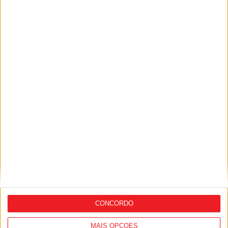
tem séries e calendário
Futebol: Carlos Agostinho continua no
comando do Penalva do Castelo
CONCORDO
MAIS OPÇÕES