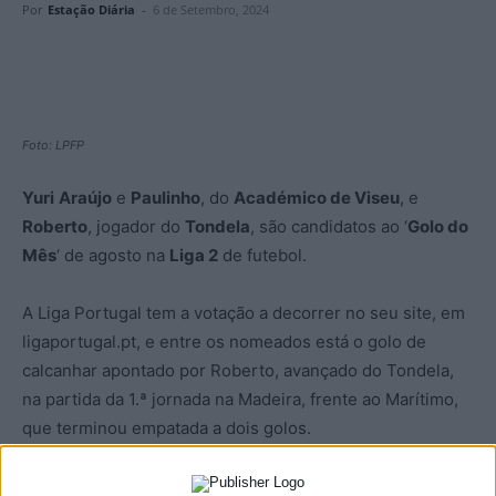
Por
Estação Diária
-
6 de Setembro, 2024
Foto: LPFP
Yuri
Araújo
e
Paulinho
, do
Académico de Viseu
, e
Roberto
, jogador do
Tondela
, são candidatos ao ‘
Golo do
Mês
‘ de agosto na
Liga 2
de futebol.
A Liga Portugal tem a votação a decorrer no seu site, em
ligaportugal.pt, e entre os nomeados está o golo de
calcanhar apontado por Roberto, avançado do Tondela,
na partida da 1.ª jornada na Madeira, frente ao Marítimo,
que terminou empatada a dois golos.
Também a ‘bomba’ de Yuri Araújo, na 3.ª jornada, no