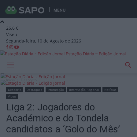
MENU
26.6
C
Viseu
Segunda-feira, 10 de Agosto de 2026
Estação Diária – Edição Jornal
Início
Desporto
Desporto
Destaques
Informação
Informação Regional
Notícias
Viseu
Liga 2: Jogadores do
Académico e do Tondela
candidatos a ‘Golo do Mês’