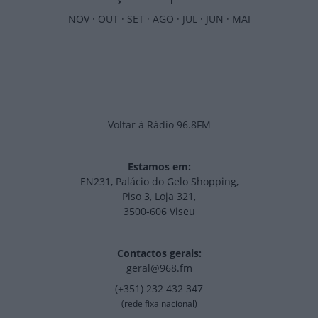
NOV
·
OUT
·
SET
·
AGO
·
JUL
·
JUN
·
MAI
Voltar à Rádio 96.8FM
Estamos em:
EN231, Palácio do Gelo Shopping,
Piso 3, Loja 321,
3500-606 Viseu
Contactos gerais:
geral@968.fm
(+351) 232 432 347
(rede fixa nacional)