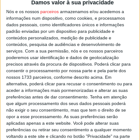
Damos valor à sua privacidade
triunfo do Académico de Viseu por 2-0 frente ao FC
Nós e os nossos
parceiros
armazenamos e/ou acedemos a
Porto B mereceu a entrada na lista de nomeados, bem
informações num dispositivo, como cookies, e processamos
como o disparo de Paulinho na recente vitória dos
dados pessoais, como identificadores únicos e informações
viseenses em Alverca, por 4-0.
padrão enviadas por um dispositivo para publicidade e
conteúdos personalizados, medição de publicidade e
conteúdos, pesquisa de audiências e desenvolvimento de
Nomeados estão ainda golos de Matias Lacava (Vizela) e
serviços.
Com a sua permissão, nós e os nossos parceiros
de Crystopher (Portimonense).
poderemos usar identificação e dados de geolocalização
precisos através da procura de dispositivos. Poderá clicar para
Esta e outras notícias para ouvir na Estação Diária – 96.8
consentir o processamento por nossa parte e pela parte dos
nossos 1733 parceiros, conforme descrito acima. Em
FM ou em
www.968.fm
.
alternativa, poderá clicar para recusar o consentimento ou para
aceder a informações mais pormenorizadas e alterar as suas
Pub
preferências antes de dar consentimento.
Tenha em atenção
que algum processamento dos seus dados pessoais poderá
não exigir o seu consentimento, mas que tem o direito de se
opor a esse processamento. As suas preferências serão
TAGS
Académico de Viseu
Futebol
Golo do Mês
Liga 2
aplicadas apenas a este website. Você pode alterar suas
Tondela
Viseu
preferências ou retirar seu consentimento a qualquer momento
voltando a este site e clicando no botão "Privacidade" na parte