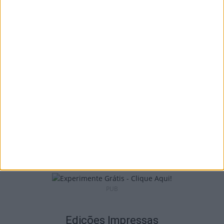
I Liga: Académico de Viseu faz história e
pontua pela primeira...
9 de Agosto, 2026
I Liga: Académico de Viseu já conhece datas
e horários das jornadas...
9 de Agosto, 2026
PUB
Edições Impressas