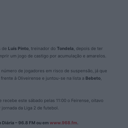
s de
Luís
Pinto
, treinador do
Tondela
, depois de ter
umprir um jogo de castigo por acumulação e amarelos.
o número de jogadores em risco de suspensão, já que
frente à Oliveirense e juntou-se na lista a
Bebeto
,
 e recebe este sábado pelas 11:00 o Feirense, oitavo
 jornada da Liga 2 de futebol.
ão Diária – 96.8 FM ou em
www.968.fm
.