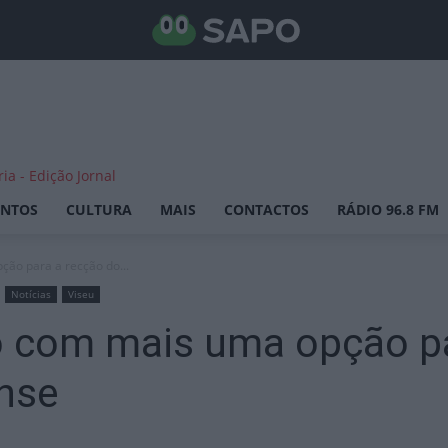
ENTOS
CULTURA
MAIS
CONTACTOS
RÁDIO 96.8 FM
ção para a recção do...
Notícias
Viseu
to com mais uma opção p
ense