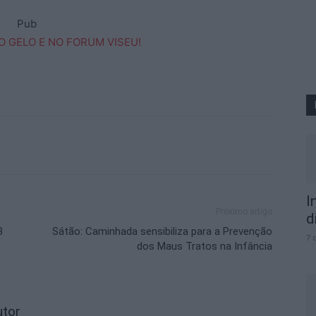
Pub
I
Próximo artigo
d
8
Sátão: Caminhada sensibiliza para a Prevenção
7 
dos Maus Tratos na Infância
utor