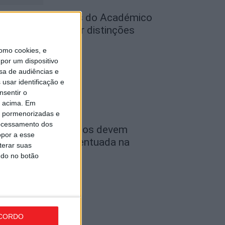
utebol: Jogadores do Académico
 Tondela vão exibir distinções
ficiais nas...
omo cookies, e
de Agosto, 2026
por um dispositivo
sa de audiências e
usar identificação e
nsentir o
o acima. Em
is pormenorizadas e
ocessamento dos
ombustíveis: Preços devem
opor a esse
aixar de forma acentuada na
terar suas
róxima semana
ndo no botão
de Agosto, 2026
CORDO