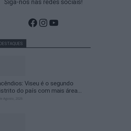
Siga-nos nas redes sociais!
Facebook
Instagram
YouTube
DESTAQUES
ncêndios: Viseu é o segundo
istrito do país com mais área...
de Agosto, 2026