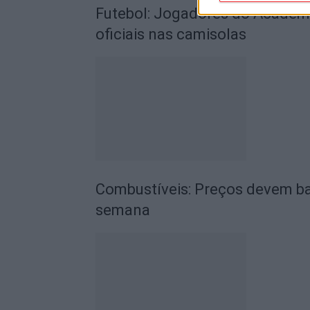
Futebol: Jogadores do Académic
oficiais nas camisolas
Combustíveis: Preços devem ba
semana