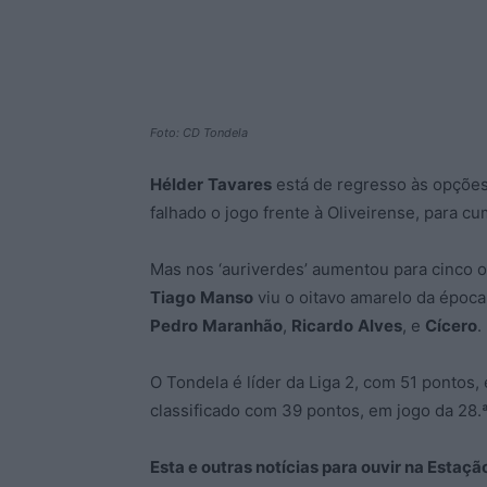
Foto: CD Tondela
Hélder
Tavares
está de regresso às opçõe
falhado o jogo frente à Oliveirense, para c
Mas nos ‘auriverdes’ aumentou para cinco 
Tiago
Manso
viu o oitavo amarelo da época 
Pedro
Maranhão
,
Ricardo
Alves
, e
Cícero
.
O Tondela é líder da Liga 2, com 51 pontos,
classificado com 39 pontos, em jogo da 28.ª
Esta e outras notícias para ouvir na Estaç