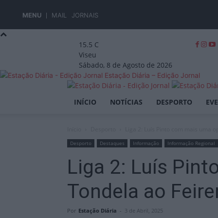
MENU
MAIL
JORNAIS
15.5
C
Viseu
Sábado, 8 de Agosto de 2026
Estação Diária – Edição Jornal
INÍCIO
NOTÍCIAS
DESPORTO
EV
Início
Desporto
Liga 2: Luís Pinto com mais uma op
Desporto
Destaques
Informação
Informação Regional
Liga 2: Luís Pin
Tondela ao Feir
Por
Estação Diária
-
3 de Abril, 2025