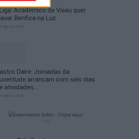
 Liga: Académico de Viseu quer
ravar Benfica na Luz
de Agosto, 2026
astro Daire: Jornadas da
uventude arrancam com seis dias
e atividades...
de Agosto, 2026
PUB