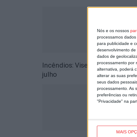
Nós e os nossos
par
processamos dados p
para publicidade e 
desenvolvimento de 
dados de geolocaliza
processamento por n
Incêndios: Viseu é o segundo di
alternativa, poderá
julho
alterar as suas pref
seus dados pessoais
processamento. As s
preferências ou reti
"Privacidade" na part
MAIS OP