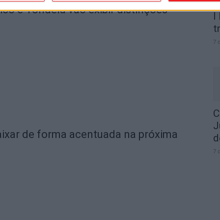
o e Tondela vão exibir distinções
I
t
7 
C
J
ixar de forma acentuada na próxima
d
7 