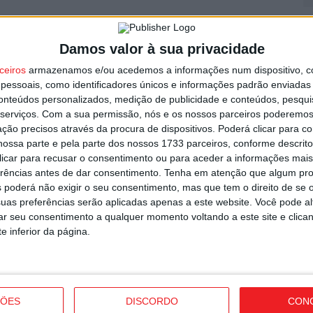
F
e
Damos valor à sua privacidade
o
ceiros
armazenamos e/ou acedemos a informações num dispositivo, c
7 
essoais, como identificadores únicos e informações padrão enviadas 
conteúdos personalizados, medição de publicidade e conteúdos, pesqui
serviços.
Com a sua permissão, nós e os nossos parceiros poderemos 
ção precisos através da procura de dispositivos. Poderá clicar para co
ossa parte e pela parte dos nossos 1733 parceiros, conforme descrit
strito do país com mais área ardida até
 clicar para recusar o consentimento ou para aceder a informações ma
erências antes de dar consentimento.
Tenha em atenção que algum pr
C
 poderá não exigir o seu consentimento, mas que tem o direito de se 
b
uas preferências serão aplicadas apenas a este website. Você pode al
p
rar seu consentimento a qualquer momento voltando a este site e clica
e inferior da página.
7 
ÇÕES
DISCORDO
CON