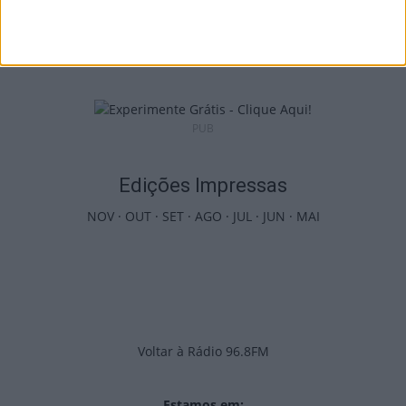
Viseu: APCVD vai instalar nova sede no
Centro Histórico após investimento...
6 de Agosto, 2026
PUB
Edições Impressas
NOV
·
OUT
·
SET
·
AGO
·
JUL
·
JUN
·
MAI
Voltar à Rádio 96.8FM
Estamos em: