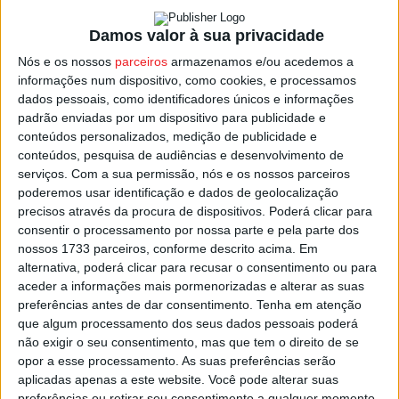
Damos valor à sua privacidade
O encontro do Tondela frente ao último classificado
começa pelas 14:00 de domingo.
Nós e os nossos
parceiros
armazenamos e/ou acedemos a
informações num dispositivo, como cookies, e processamos
dados pessoais, como identificadores únicos e informações
Mais tarde, pelas 18:00, começa no Fontelo a partida
padrão enviadas por um dispositivo para publicidade e
entre
Académico de Viseu
e
Benfica
B
, encontro que
conteúdos personalizados, medição de publicidade e
será apitado por
Vítor
Ferreira
, de Braga.
conteúdos, pesquisa de audiências e desenvolvimento de
serviços.
Com a sua permissão, nós e os nossos parceiros
poderemos usar identificação e dados de geolocalização
Primeira vez que o juiz minhoto vai arbitrar esta época
precisos através da procura de dispositivos. Poderá clicar para
quer Académico, quer Benfica B.
consentir o processamento por nossa parte e pela parte dos
nossos 1733 parceiros, conforme descrito acima. Em
alternativa, poderá clicar para recusar o consentimento ou para
Na classificação da Liga 2, à entrada para esta jornada 10,
aceder a informações mais pormenorizadas e alterar as suas
o Benfica B ocupa o 11.0 lugar com 11 pontos, mais três
preferências antes de dar consentimento.
Tenha em atenção
que o Académico que está na 15.ª posição.
que algum processamento dos seus dados pessoais poderá
não exigir o seu consentimento, mas que tem o direito de se
Esta e outras notícias para ouvir na Estação Diária – 96.8
opor a esse processamento. As suas preferências serão
aplicadas apenas a este website. Você pode alterar suas
FM ou em
www.968.fm
.
preferências ou retirar seu consentimento a qualquer momento