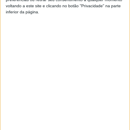
voltando a este site e clicando no botão "Privacidade" na parte
Pub
inferior da página.
TAGS
Académico de Viseu
Árbitros
Futebol
Liga 2
Tondela
Artigo anterior
Próximo artigo
Viseu: GNR deteve quatro
Tarouca: Grande Final do
suspeitos de tráfico de droga
Motocross das Regiões
decorre no fim-de-semana