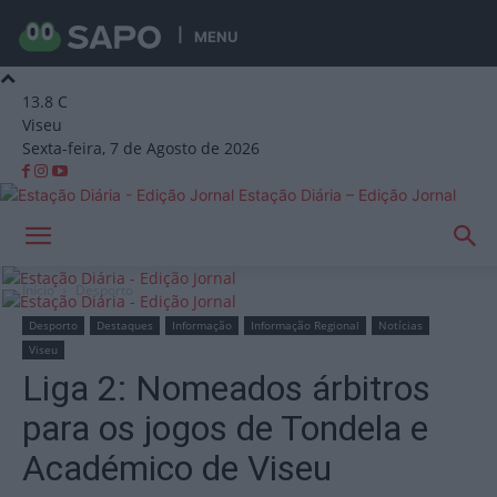
MENU
13.8
C
Viseu
Sexta-feira, 7 de Agosto de 2026
Estação Diária – Edição Jornal
Início
Desporto
Desporto
Destaques
Informação
Informação Regional
Notícias
Viseu
Liga 2: Nomeados árbitros
para os jogos de Tondela e
Académico de Viseu