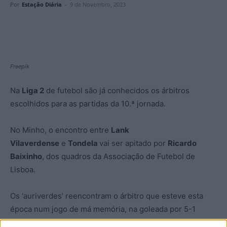
Por
Estação Diária
-
9 de Novembro, 2023
Freepik
Na
Liga 2
de futebol são já conhecidos os árbitros
escolhidos para as partidas da 10.ª jornada.
No Minho, o encontro entre
Lank
Vilaverdense
e
Tondela
vai ser apitado por
Ricardo
Baixinho
, dos quadros da Associação de Futebol de
Lisboa.
Os ‘auriverdes’ reencontram o árbitro que esteve esta
época num jogo de má memória, na goleada por 5-1
sofrida em Paços de Ferreira.