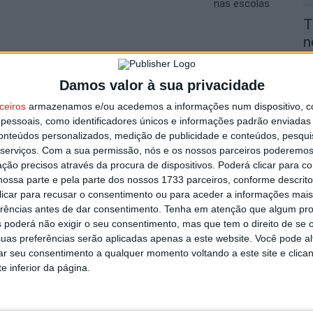
nas escolas
T
n
o
utor
6 
Damos valor à sua privacidade
ceiros
armazenamos e/ou acedemos a informações num dispositivo, c
essoais, como identificadores únicos e informações padrão enviadas 
conteúdos personalizados, medição de publicidade e conteúdos, pesqui
serviços.
Com a sua permissão, nós e os nossos parceiros poderemos 
ção precisos através da procura de dispositivos. Poderá clicar para co
V
ossa parte e pela parte dos nossos 1733 parceiros, conforme descrit
 clicar para recusar o consentimento ou para aceder a informações ma
i
erências antes de dar consentimento.
Tenha em atenção que algum pr
v
s por furto de cobre na região
 poderá não exigir o seu consentimento, mas que tem o direito de se 
6 
uas preferências serão aplicadas apenas a este website. Você pode al
rar seu consentimento a qualquer momento voltando a este site e clica
e inferior da página.