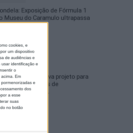
ondela: Exposição de Fórmula 1
o Museu do Caramulo ultrapassa
s...
de Agosto, 2026
omo cookies, e
por um dispositivo
sa de audiências e
usar identificação e
nsentir o
iseu: Câmara aprova projeto para
o acima. Em
is pormenorizadas e
nstalar 54 câmaras de
ocessamento dos
ideovigilância em...
opor a esse
de Agosto, 2026
terar suas
ndo no botão