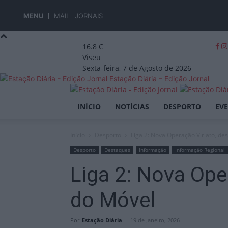
MENU
MAIL
JORNAIS
16.8
C
Viseu
Sexta-feira, 7 de Agosto de 2026
Estação Diária – Edição Jornal
INÍCIO
NOTÍCIAS
DESPORTO
EV
Início
Desporto
Liga 2: Nova Operação Viriato, de
Desporto
Destaques
Informação
Informação Regional
Liga 2: Nova Ope
do Móvel
Por
Estação Diária
-
19 de Janeiro, 2026