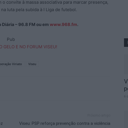
 o convite à massa associativa para marcar presença,
a luta pela subida à I Liga de futebol.
ão Diária – 96.8 FM ou em
www.968.fm
.
Pub
eração Viriato
Viseu
V
p
6 
Próximo artigo
ez
Viseu: PSP reforça prevenção contra a violência