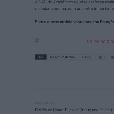
A SAD do Académico de Viseu reforça assim
e apoiar a equipa, num encontro importante n
Esta e outras notícias para ouvir na Estaç
TAGS
Académico de Viseu
Futebol
Liga 2
Op
Artigo anterior
Divisão de Honra: Dupla da frente não se desf