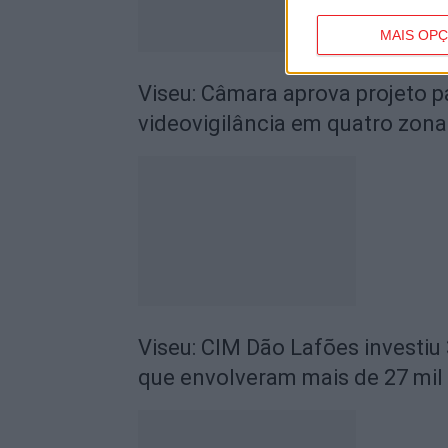
MAIS OP
Viseu: Câmara aprova projeto p
videovigilância em quatro zona
Viseu: CIM Dão Lafões investiu
que envolveram mais de 27 mil