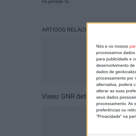
na jornada 16
ARTIGOS RELACIONADOS
Mais do a
Nós e os nossos
par
processamos dados p
para publicidade e 
desenvolvimento de 
dados de geolocaliza
processamento por n
alternativa, poderá
alterar as suas pref
Viseu: GNR detém sete suspeito
seus dados pessoais
processamento. As s
preferências ou reti
"Privacidade" na part