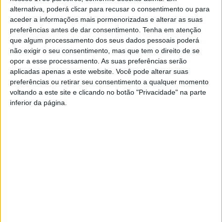
pontos, e isolou-se, à condição, no 4.º lugar, deixando
alternativa, poderá clicar para recusar o consentimento ou para
para trás o Leixões que mantém os 18 pontos com que
aceder a informações mais pormenorizadas e alterar as suas
preferências antes de dar consentimento.
Tenha em atenção
chegou a esta 12.ª jornada.
que algum processamento dos seus dados pessoais poderá
não exigir o seu consentimento, mas que tem o direito de se
Jogo no Estádio Municipal do Fontelo, em Viseu.
opor a esse processamento. As suas preferências serão
aplicadas apenas a este website. Você pode alterar suas
Académico de Viseu – Leixões, 2-0.
preferências ou retirar seu consentimento a qualquer momento
voltando a este site e clicando no botão "Privacidade" na parte
inferior da página.
Ao intervalo: 1-0.
Marcadores:
1-0, André Clóvis, 21 minutos.
2-0, Marinelli, 85.
Equipas: