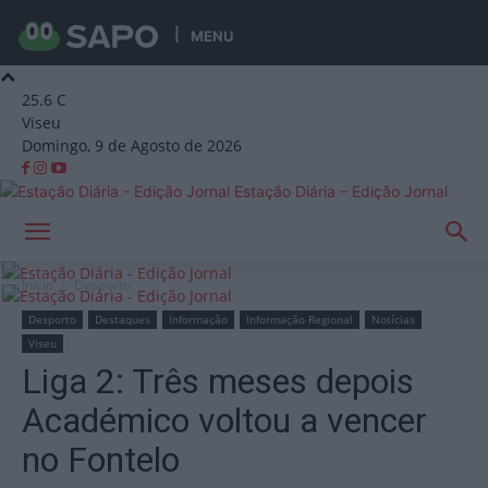
MENU
25.6
C
Viseu
Domingo, 9 de Agosto de 2026
Estação Diária – Edição Jornal
Início
Desporto
Desporto
Destaques
Informação
Informação Regional
Notícias
Viseu
Liga 2: Três meses depois
Académico voltou a vencer
no Fontelo