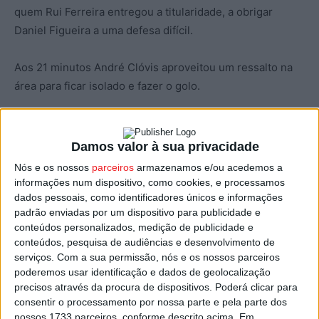
quem Rui Ferreira entregou a titularidade, a obrigar
Daniel Figueira a uma defesa difícil.
Aos 21 minutos André Clóvis aproveitou um ressalto na
área para ficar isolado e fazer o golo.
Aos 52 minutos, o Leixões esteve perto do empate, com
Regis a isolar-se mas Domen Gril ‘fechou’ a baliza.
Damos valor à sua privacidade
Nós e os nossos
parceiros
armazenamos e/ou acedemos a
Na resposta, André Clóvis em boa posição na área
informações num dispositivo, como cookies, e processamos
rematou forte mas Diogo Figueira defendeu para canto.
dados pessoais, como identificadores únicos e informações
padrão enviadas por um dispositivo para publicidade e
conteúdos personalizados, medição de publicidade e
Aos 85, Sori Mané recuperou uma bola no meio campo,
conteúdos, pesquisa de audiências e desenvolvimento de
saiu rápido para o contra ataque e serviu Marinelli que
serviços.
Com a sua permissão, nós e os nossos parceiros
com um rematar forte e cruzado fez o 2-0.
poderemos usar identificação e dados de geolocalização
precisos através da procura de dispositivos. Poderá clicar para
consentir o processamento por nossa parte e pela parte dos
Na classificação, o Académico de Viseu soma agora 21
nossos 1733 parceiros, conforme descrito acima. Em