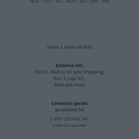
NOV
·
OUT
·
SET
·
AGO
·
JUL
·
JUN
·
MAI
Voltar à Rádio 96.8FM
Estamos em:
EN231, Palácio do Gelo Shopping,
Piso 3, Loja 321,
3500-606 Viseu
Contactos gerais:
geral@968.fm
(+351) 232 432 347
(rede fixa nacional)