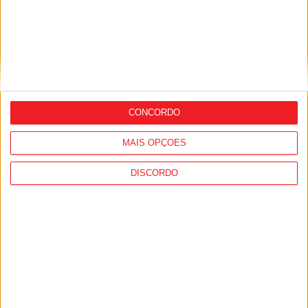
CONCORDO
Futebol: Divisão de Honra de Viseu
arranca em setembro
MAIS OPÇÕES
DISCORDO
Liga 2: Tondela entra com o pé direito e