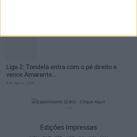
Futebol: Divisão de Honra de Viseu arranca
em setembro
9 de Agosto, 2026
Liga 2: Tondela entra com o pé direito e
vence Amarante...
8 de Agosto, 2026
PUB
Edições Impressas