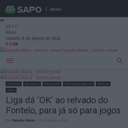
MENU
23.1
C
Viseu
Sábado, 8 de Agosto de 2026
Estação Diária – Edição Jornal
Início
Desporto
Desporto
Destaques
Informação
Informação Regional
Notícias
Viseu
Liga dá ‘OK’ ao relvado do
Fontelo, para já só para jogos
Por
Estação Diária
-
27 de Janeiro, 2023