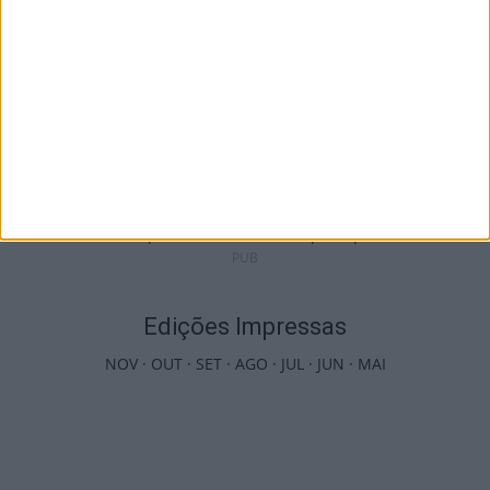
Futebol: Jogadores do Académico e
Tondela vão exibir distinções oficiais nas...
7 de Agosto, 2026
PUB
Edições Impressas
NOV
·
OUT
·
SET
·
AGO
·
JUL
·
JUN
·
MAI