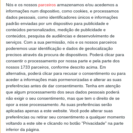
jornada do segundo escalão.
Nós e os nossos
parceiros
armazenamos e/ou acedemos a
informações num dispositivo, como cookies, e processamos
Antes disso, a 8 de fevereiro, o Fontelo ainda receber o
dados pessoais, como identificadores únicos e informações
padrão enviadas por um dispositivo para publicidade e
duelo com o FC Porto, dos ‘quartos’ da Taça de Portugal.
conteúdos personalizados, medição de publicidade e
conteúdos, pesquisa de audiências e desenvolvimento de
Esta e outras notícias para ouvir na Estação Diária – 96.8
serviços.
Com a sua permissão, nós e os nossos parceiros
FM ou em
www.968.fm
.
poderemos usar identificação e dados de geolocalização
precisos através da procura de dispositivos. Poderá clicar para
consentir o processamento por nossa parte e pela parte dos
Pub
nossos 1733 parceiros, conforme descrito acima. Em
alternativa, poderá clicar para recusar o consentimento ou para
aceder a informações mais pormenorizadas e alterar as suas
preferências antes de dar consentimento.
Tenha em atenção
TAGS
Académico de Viseu
Futebol
Viseu
que algum processamento dos seus dados pessoais poderá
não exigir o seu consentimento, mas que tem o direito de se
opor a esse processamento. As suas preferências serão
aplicadas apenas a este website. Você pode alterar suas
preferências ou retirar seu consentimento a qualquer momento
voltando a este site e clicando no botão "Privacidade" na parte
inferior da página.