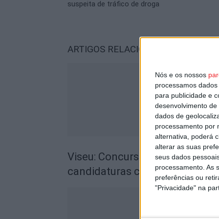
suspeita de tráfico de droga
ARTIGOS RELACIONADOS
Mais do a
Nós e os nossos
par
processamos dados p
para publicidade e 
desenvolvimento de 
dados de geolocaliza
processamento por n
alternativa, poderá
alterar as suas pref
Viseu: Concurso nacional de a
seus dados pessoais
processamento. As s
candidaturas com prémio de mi
preferências ou reti
"Privacidade" na part