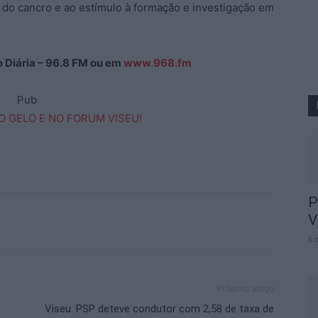
do cancro e ao estímulo à formação e investigação em
ão Diária – 96.8 FM ou em
www.968.fm
Pub
P
V
6 
Próximo artigo
Viseu: PSP deteve condutor com 2,58 de taxa de