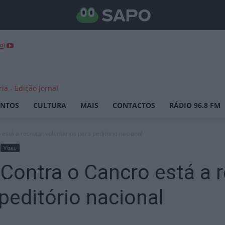
ENTOS
CULTURA
MAIS
CONTACTOS
RÁDIO 96.8 FM
está a recrutar voluntários para peditório nacional
Viseu
Contra o Cancro está a r
peditório nacional