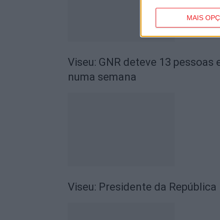
MAIS OP
Viseu: GNR deteve 13 pessoas e
numa semana
Viseu: Presidente da República