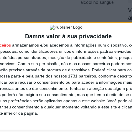
álcool no sangue
V
a
c
utor
6 
Damos valor à sua privacidade
ceiros
armazenamos e/ou acedemos a informações num dispositivo, c
essoais, como identificadores únicos e informações padrão enviadas 
conteúdos personalizados, medição de publicidade e conteúdos, pesqui
serviços.
Com a sua permissão, nós e os nossos parceiros poderemos 
ção precisos através da procura de dispositivos. Poderá clicar para co
L
ossa parte e pela parte dos nossos 1731 parceiros, conforme descrit
 clicar para recusar o consentimento ou para aceder a informações ma
1
erências antes de dar consentimento.
Tenha em atenção que algum pr
6 
rgumentos para curtas abre
 poderá não exigir o seu consentimento, mas que tem o direito de se 
uas preferências serão aplicadas apenas a este website. Você pode al
l euros
rar seu consentimento a qualquer momento voltando a este site e clica
e inferior da página.