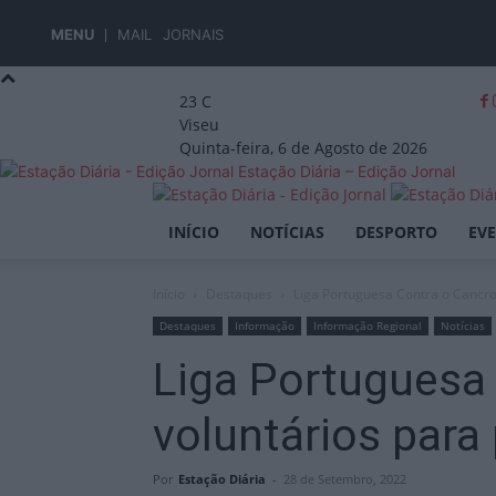
MENU
MAIL
JORNAIS
23
C
Viseu
Quinta-feira, 6 de Agosto de 2026
Estação Diária – Edição Jornal
INÍCIO
NOTÍCIAS
DESPORTO
EV
Início
Destaques
Liga Portuguesa Contra o Cancro 
Destaques
Informação
Informação Regional
Notícias
Liga Portuguesa 
voluntários para 
Por
Estação Diária
-
28 de Setembro, 2022