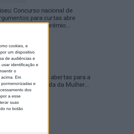
iseu: Concurso nacional de
rgumentos para curtas abre
andidaturas com prémio...
de Agosto, 2026
omo cookies, e
por um dispositivo
sa de audiências e
usar identificação e
nsentir o
amego: Inscrições abertas para a
o acima. Em
is pormenorizadas e
4.ª Marcha e Corrida da Mulher...
ocessamento dos
de Agosto, 2026
opor a esse
terar suas
ndo no botão