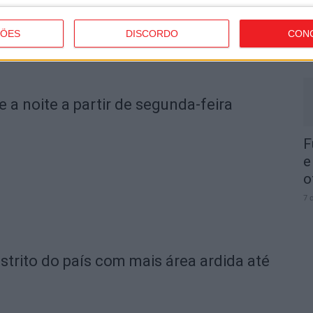
I
d
ÇÕES
DISCORDO
CON
7 
e a noite a partir de segunda-feira
F
e
o
7 
strito do país com mais área ardida até