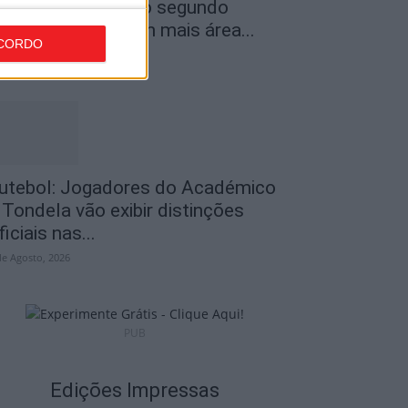
ncêndios: Viseu é o segundo
istrito do país com mais área...
CORDO
de Agosto, 2026
utebol: Jogadores do Académico
 Tondela vão exibir distinções
ficiais nas...
de Agosto, 2026
PUB
Edições Impressas