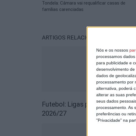
Tondela: Câmara vai requalificar casas de
famílias carenciadas
ARTIGOS RELACIONADOS
Mais do a
Nós e os nossos
par
processamos dados p
para publicidade e 
desenvolvimento de 
dados de geolocaliza
processamento por n
alternativa, poderá
alterar as suas pref
seus dados pessoais
Futebol: Ligas profissionais c
processamento. As s
2026/27
preferências ou reti
"Privacidade" na part