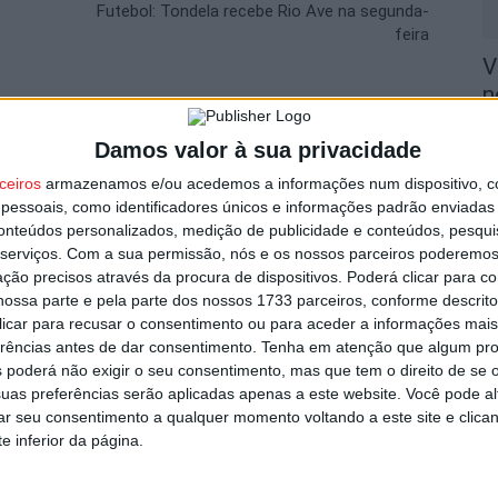
Futebol: Tondela recebe Rio Ave na segunda-
feira
V
n
8 
utor
Damos valor à sua privacidade
ceiros
armazenamos e/ou acedemos a informações num dispositivo, c
essoais, como identificadores únicos e informações padrão enviadas 
conteúdos personalizados, medição de publicidade e conteúdos, pesqui
serviços.
Com a sua permissão, nós e os nossos parceiros poderemos 
ção precisos através da procura de dispositivos. Poderá clicar para co
S
ossa parte e pela parte dos nossos 1733 parceiros, conforme descrit
C
 clicar para recusar o consentimento ou para aceder a informações ma
8 
erências antes de dar consentimento.
Tenha em atenção que algum pr
 poderá não exigir o seu consentimento, mas que tem o direito de se 
om novas regras para a temporada
uas preferências serão aplicadas apenas a este website. Você pode al
rar seu consentimento a qualquer momento voltando a este site e clica
e inferior da página.