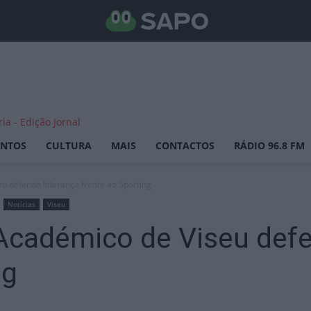
ENTOS
CULTURA
MAIS
CONTACTOS
RÁDIO 96.8 FM
u defende liderança frente ao Sporting
Notícias
Viseu
Académico de Viseu defe
ng