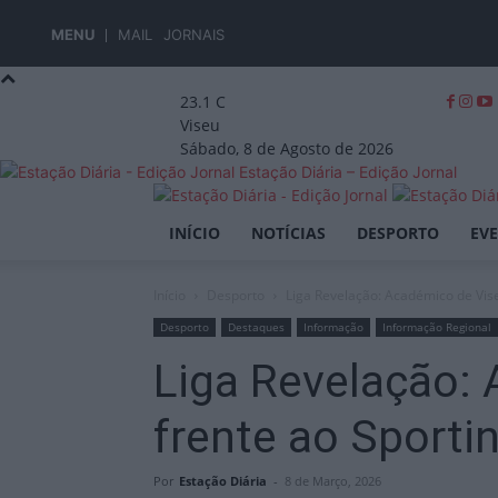
MENU
MAIL
JORNAIS
23.1
C
Viseu
Sábado, 8 de Agosto de 2026
Estação Diária – Edição Jornal
INÍCIO
NOTÍCIAS
DESPORTO
EV
Início
Desporto
Liga Revelação: Académico de Vise
Desporto
Destaques
Informação
Informação Regional
Liga Revelação: 
frente ao Sporti
Por
Estação Diária
-
8 de Março, 2026