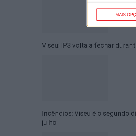
MAIS OP
Viseu: IP3 volta a fechar durant
Incêndios: Viseu é o segundo di
julho