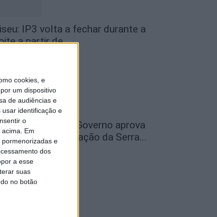
iseu: IP3 volta a fechar durante a
oite a partir de...
de Agosto, 2026
omo cookies, e
por um dispositivo
sa de audiências e
usar identificação e
nsentir o
ão Pedro do Sul: Governo aprova
o acima. Em
entro de Interpretação da Serra...
is pormenorizadas e
de Agosto, 2026
ocessamento dos
opor a esse
terar suas
ndo no botão