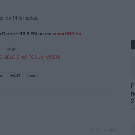
al de 14 jornadas.
ão Diária – 96.8 FM ou em
www.968.fm
.
Pub
ção
Sub23
Viseu
F
n
2
8 
Próximo artigo