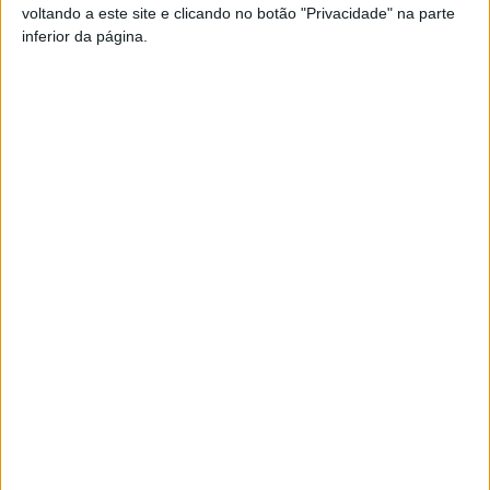
voltando a este site e clicando no botão "Privacidade" na parte
inferior da página.
TAGS
Académico de Viseu
Futebol
Liga Revelação
Sub-23
Viseu
Artigo anterior
Próximo artigo
Viseu: Município formalizou
Viseu: Autarcas do distrito
contrato de subarrendamento
eleitos para a administração
com a Critical Software
do Planalto Beirão
ARTIGOS RELACIONADOS
Mais do autor