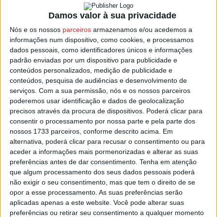
Damos valor à sua privacidade
No segundo tempo, Chamito, aos 81 minutos, fez o
Nós e os nossos
parceiros
armazenamos e/ou acedemos a
segundo golo para o Académico de Viseu e garantiu os
informações num dispositivo, como cookies, e processamos
três pontos.
dados pessoais, como identificadores únicos e informações
padrão enviadas por um dispositivo para publicidade e
Após a 11.ª jornada, a três do final da fase regular, o
conteúdos personalizados, medição de publicidade e
conteúdos, pesquisa de audiências e desenvolvimento de
Académico de Viseu segue na frente com 22 pontos.
serviços.
Com a sua permissão, nós e os nossos parceiros
poderemos usar identificação e dados de geolocalização
Até ao final, a equipa terá três partidas frente a
precisos através da procura de dispositivos. Poderá clicar para
formações minhotas: primeiro no dia 9 de dezembro, em
consentir o processamento por nossa parte e pela parte dos
nossos 1733 parceiros, conforme descrito acima. Em
Vizela; no dia 16, recebe o Famalicão; e no dia 22 volta ao
alternativa, poderá clicar para recusar o consentimento ou para
Norte para defrontar o Sporting de Braga.
aceder a informações mais pormenorizadas e alterar as suas
preferências antes de dar consentimento.
Tenha em atenção
Esta e outras notícias para ouvir na Estação Diária – 96.8
que algum processamento dos seus dados pessoais poderá
não exigir o seu consentimento, mas que tem o direito de se
FM ou em
www.968.fm
.
opor a esse processamento. As suas preferências serão
aplicadas apenas a este website. Você pode alterar suas
Pub
preferências ou retirar seu consentimento a qualquer momento