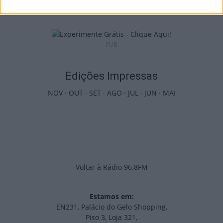
6 de Agosto, 2026
PUB
Edições Impressas
NOV
·
OUT
·
SET
·
AGO
·
JUL
·
JUN
·
MAI
Voltar à Rádio 96.8FM
Estamos em:
EN231, Palácio do Gelo Shopping,
Piso 3, Loja 321,