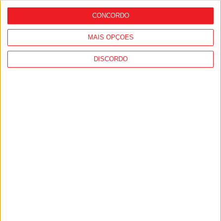
CONCORDO
MAIS OPÇÕES
DISCORDO
Viseu: APCVD vai instalar nova sede no
Centro Histórico após investimento
municipal de 150 mil euros