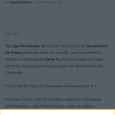
Por
Estação Diária
-
3 de Dezembro, 2025
Foto: AVFC
Na
Liga Revelação
de futebol, os sub-23 do
Académico
de Viseu
somaram mais um triunfo, que lhes permitiu
manter a liderança da
Série A
e ficarem cada vez mais
perto de assegurarem a passagem ao Apuramento de
Campeão.
Frente ao Rio Ave, os viseenses venceram por 2-1.
Krystian Cubas, aos 35 minutos, adiantou a formação
orientada por João Pedro Duarte, mas, já sobre o
intervalo, Vinicius empatou para os vilacondenses.