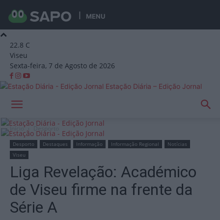
MENU
22.8
C
Viseu
Sexta-feira, 7 de Agosto de 2026
Estação Diária – Edição Jornal
Início
Desporto
Desporto
Destaques
Informação
Informação Regional
Notícias
Viseu
Liga Revelação: Académico
de Viseu firme na frente da
Série A