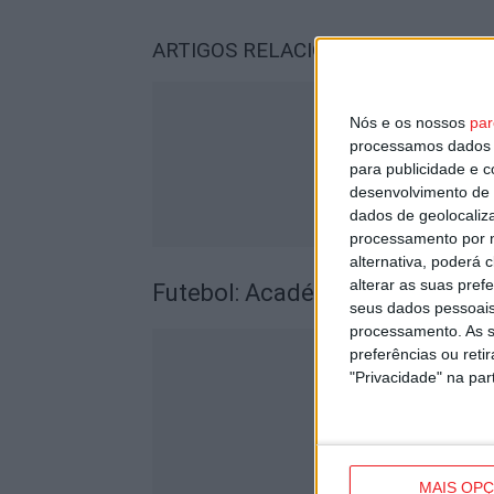
ARTIGOS RELACIONADOS
Mais do a
Nós e os nossos
par
processamos dados p
para publicidade e 
desenvolvimento de 
dados de geolocaliza
processamento por n
alternativa, poderá
alterar as suas pref
Futebol: Académico de Viseu 
seus dados pessoais
processamento. As s
preferências ou reti
"Privacidade" na part
MAIS OP