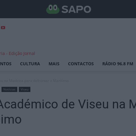
ENTOS
CULTURA
MAIS
CONTACTOS
RÁDIO 96.8 FM
eu na Madeira para defrontar o Marítimo
Notícias
Viseu
 Académico de Viseu na M
timo