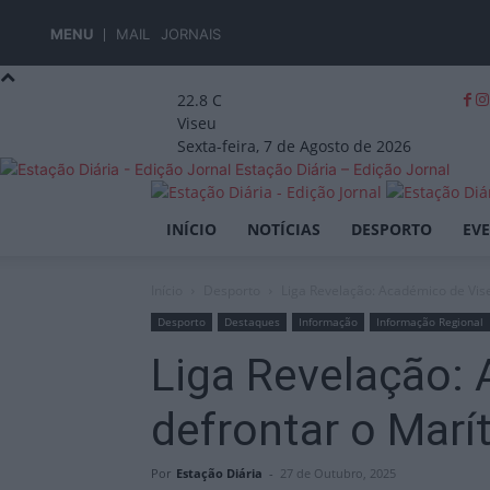
MENU
MAIL
JORNAIS
22.8
C
Viseu
Sexta-feira, 7 de Agosto de 2026
Estação Diária – Edição Jornal
INÍCIO
NOTÍCIAS
DESPORTO
EV
Início
Desporto
Liga Revelação: Académico de Vis
Desporto
Destaques
Informação
Informação Regional
Liga Revelação:
defrontar o Marí
Por
Estação Diária
-
27 de Outubro, 2025