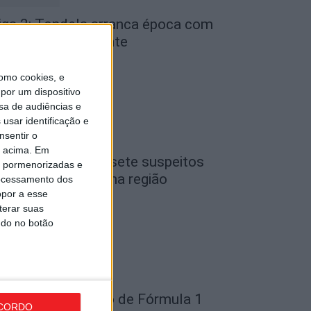
iga 2: Tondela arranca época com
eceção ao Amarante
de Agosto, 2026
omo cookies, e
por um dispositivo
sa de audiências e
usar identificação e
nsentir o
o acima. Em
iseu: GNR detém sete suspeitos
is pormenorizadas e
or furto de cobre na região
ocessamento dos
opor a esse
de Agosto, 2026
terar suas
ndo no botão
ondela: Exposição de Fórmula 1
CORDO