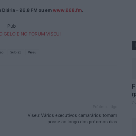
ão Diária – 96.8 FM ou em
www.968.fm
.
Pub
ção
Sub-23
Viseu
F
g
7 
Próximo artigo
Viseu: Vários executivos camarários tomam
posse ao longo dos próximos dias