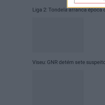
Liga 2: Tondela arranca época
Viseu: GNR detém sete suspeito