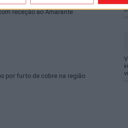
n
o
 com receção ao Amarante
6 
V
i
v
s por furto de cobre na região
6 