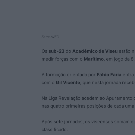
Foto: AVFC
Os
sub-23
do
Académico de Viseu
estão na
medir forças com o
Marítimo
, em jogo da 8
A formação orientada por
Fábio
Faria
entra 
com o
Gil
Vicente
, que nesta jornada rece
Na Liga Revelação acedem ao Apuramento d
nas quatro primeiras posições de cada uma 
Após sete jornadas, os viseenses somam qu
classificado.