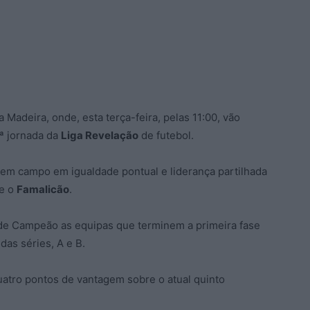
 Madeira, onde, esta terça-feira, pelas 11:00, vão
.ª jornada da
Liga Revelação
de futebol.
em campo em igualdade pontual e liderança partilhada
be o
Famalicão
.
e Campeão as equipas que terminem a primeira fase
das séries, A e B.
atro pontos de vantagem sobre o atual quinto