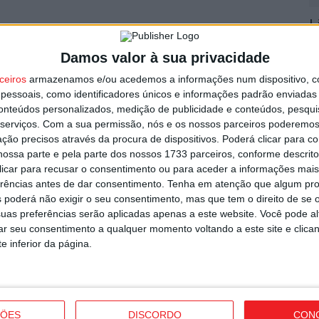
L
utor
r
Damos valor à sua privacidade
7 
ceiros
armazenamos e/ou acedemos a informações num dispositivo, c
essoais, como identificadores únicos e informações padrão enviadas 
conteúdos personalizados, medição de publicidade e conteúdos, pesqui
serviços.
Com a sua permissão, nós e os nossos parceiros poderemos 
ção precisos através da procura de dispositivos. Poderá clicar para co
ossa parte e pela parte dos nossos 1733 parceiros, conforme descrit
V
 clicar para recusar o consentimento ou para aceder a informações ma
p
erências antes de dar consentimento.
Tenha em atenção que algum pr
garante avançado marroquino
 poderá não exigir o seu consentimento, mas que tem o direito de se 
6 
uas preferências serão aplicadas apenas a este website. Você pode al
rar seu consentimento a qualquer momento voltando a este site e clica
e inferior da página.
T
ÇÕES
DISCORDO
CON