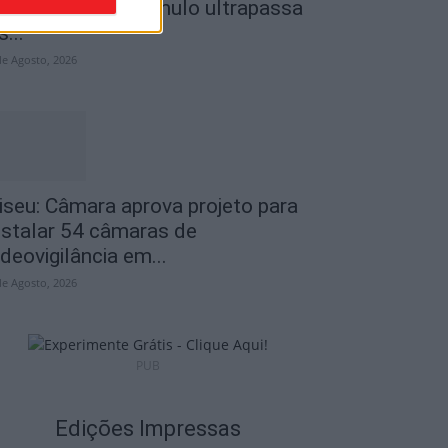
o Museu do Caramulo ultrapassa
s...
de Agosto, 2026
iseu: Câmara aprova projeto para
nstalar 54 câmaras de
ideovigilância em...
de Agosto, 2026
PUB
Edições Impressas