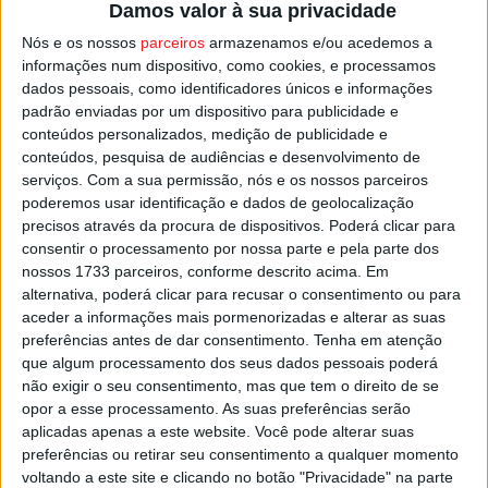
Damos valor à sua privacidade
O Académico de Viseu vai medir forças em Santa Comba
Nós e os nossos
parceiros
armazenamos e/ou acedemos a
Dão frente a um Vizela que ocupa o último lugar, com
informações num dispositivo, como cookies, e processamos
apenas dois pontos em quatro jogos.
dados pessoais, como identificadores únicos e informações
padrão enviadas por um dispositivo para publicidade e
Em caso de vitória frente à formação minhota, o
conteúdos personalizados, medição de publicidade e
conteúdos, pesquisa de audiências e desenvolvimento de
Académico de Viseu poderá ascender à liderança, caso o
serviços.
Com a sua permissão, nós e os nossos parceiros
Gil Vicente não vença o Leixões.
poderemos usar identificação e dados de geolocalização
precisos através da procura de dispositivos. Poderá clicar para
As duas partidas vão começar pelas 15:00.
consentir o processamento por nossa parte e pela parte dos
nossos 1733 parceiros, conforme descrito acima. Em
alternativa, poderá clicar para recusar o consentimento ou para
Esta e outras notícias para ouvir na Estação Diária – 96.8
aceder a informações mais pormenorizadas e alterar as suas
FM ou em
www.968.fm
preferências antes de dar consentimento.
Tenha em atenção
que algum processamento dos seus dados pessoais poderá
Pub
não exigir o seu consentimento, mas que tem o direito de se
opor a esse processamento. As suas preferências serão
aplicadas apenas a este website. Você pode alterar suas
preferências ou retirar seu consentimento a qualquer momento
voltando a este site e clicando no botão "Privacidade" na parte
TAGS
Académico de Viseu
Futebol
Liga Revelação
Sub-23