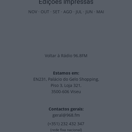
Edições Impressas
NOV
·
OUT
·
SET
·
AGO
·
JUL
·
JUN
·
MAI
Voltar à Rádio 96.8FM
Estamos em:
EN231, Palácio do Gelo Shopping,
Piso 3, Loja 321,
3500-606 Viseu
Contactos gerais:
geral@968.fm
(+351) 232 432 347
(rede fixa nacional)