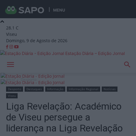
MENU
28.1
C
Viseu
Domingo, 9 de Agosto de 2026
Estação Diária – Edição Jornal
Início
Desporto
Desporto
Destaques
Informação
Informação Regional
Notícias
Viseu
Liga Revelação: Académico
de Viseu persegue a
liderança na Liga Revelação