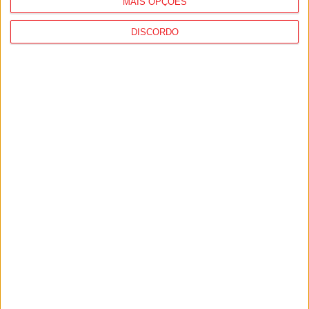
MAIS OPÇÕES
DISCORDO
Futebol: Ligas profissionais com novas
regras para a temporada 2026/27