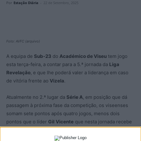
Por
Estação Diária
-
22 de Setembro, 2025
Foto: AVFC (arquivo)
A equipa de
Sub-23
do
Académico de Viseu
tem jogo
esta terça-feira, a contar para a 5.ª jornada da
Liga
Revelação
, e que lhe poderá valer a liderança em caso
de vitória frente ao
Vizela
.
Atualmente no 2.ª lugar da
Série A
, em posição que dá
passagem à próxima fase da competição, os viseenses
somam sete pontos após quatro jogos, menos dois
pontos que o líder
Gil
Vicente
que nesta jornada recebe
o
Leixões
.