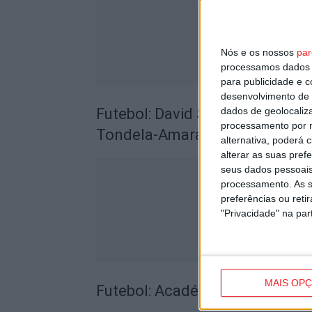
Nós e os nossos
par
processamos dados p
para publicidade e 
desenvolvimento de 
dados de geolocaliza
Futebol: David Silva apita Benf
processamento por n
Tondela-Amarante
alternativa, poderá
alterar as suas pref
seus dados pessoais
processamento. As s
preferências ou reti
"Privacidade" na part
MAIS OP
Futebol: Académico de Viseu pe