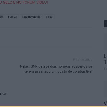
ção
Sub-23
Taça Revelação
Viseu
L
Próximo artigo
1
Nelas: GNR deteve dois homens suspeitos de
6 
terem assaltado um posto de combustível
utor
V