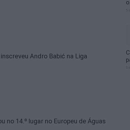
o.
5 
C
 inscreveu Andro Babić na Liga
p
5 
u no 14.º lugar no Europeu de Águas