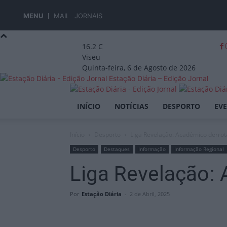
MENU
MAIL
JORNAIS
16.2
C
Viseu
Quinta-feira, 6 de Agosto de 2026
Estação Diária – Edição Jornal
INÍCIO
NOTÍCIAS
DESPORTO
EV
Início
Desporto
Liga Revelação: Académico derro
Desporto
Destaques
Informação
Informação Regional
Liga Revelação:
Por
Estação Diária
-
2 de Abril, 2025