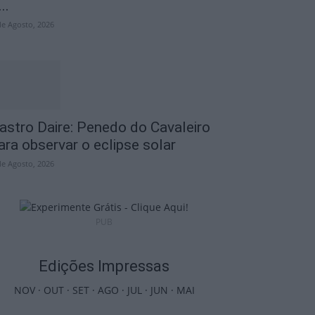
..
de Agosto, 2026
astro Daire: Penedo do Cavaleiro
ara observar o eclipse solar
de Agosto, 2026
PUB
Edições Impressas
NOV
·
OUT
·
SET
·
AGO
·
JUL
·
JUN
·
MAI