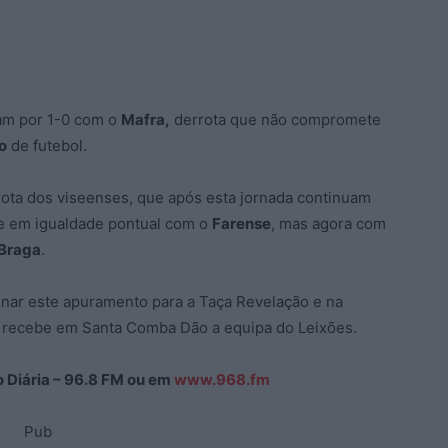
m por 1-0 com o
Mafra,
derrota que não compromete
o
de futebol.
rota dos viseenses, que após esta jornada continuam
e em igualdade pontual com o
Farense
, mas agora com
 Braga
.
inar este apuramento para a Taça Revelação e na
00, recebe em Santa Comba Dão a equipa do Leixões.
ão Diária – 96.8 FM ou em
www.968.fm
Pub