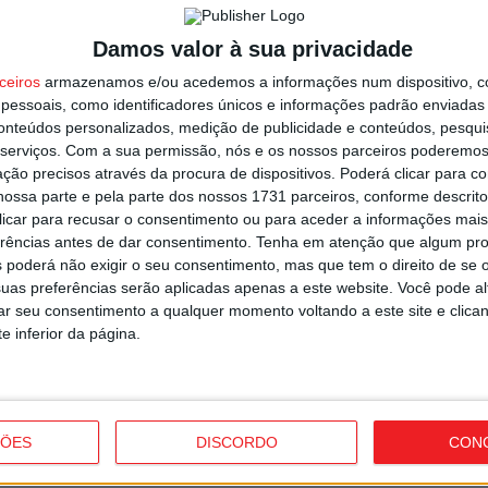
r
n
Damos valor à sua privacidade
5 
ceiros
armazenamos e/ou acedemos a informações num dispositivo, c
essoais, como identificadores únicos e informações padrão enviadas 
conteúdos personalizados, medição de publicidade e conteúdos, pesqui
serviços.
Com a sua permissão, nós e os nossos parceiros poderemos 
ção precisos através da procura de dispositivos. Poderá clicar para co
ica-Académico de Viseu e Flávio Lima o
ossa parte e pela parte dos nossos 1731 parceiros, conforme descrit
 clicar para recusar o consentimento ou para aceder a informações ma
N
erências antes de dar consentimento.
Tenha em atenção que algum pr
r
 poderá não exigir o seu consentimento, mas que tem o direito de se 
5 
uas preferências serão aplicadas apenas a este website. Você pode al
rar seu consentimento a qualquer momento voltando a este site e clica
e inferior da página.
F
ÇÕES
DISCORDO
CON
rto de fechar reforço para o ataque
A