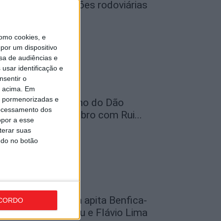
egistou 364 infrações rodoviárias
uma...
de Agosto, 2026
omo cookies, e
por um dispositivo
sa de audiências e
usar identificação e
nsentir o
o acima. Em
is pormenorizadas e
elas: Feira do Vinho do Dão
ocessamento dos
egressa em setembro com Rui...
opor a esse
de Agosto, 2026
terar suas
ndo no botão
utebol: David Silva apita Benfica-
CORDO
cadémico de Viseu e Flávio Lima