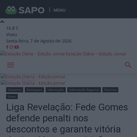
MENU
16.8
C
Viseu
Sexta-feira, 7 de Agosto de 2026
Estação Diária – Edição Jornal
Início
Desporto
Desporto
Destaques
Informação
Informação Regional
Notícias
Viseu
Liga Revelação: Fede Gomes
defende penalti nos
descontos e garante vitória