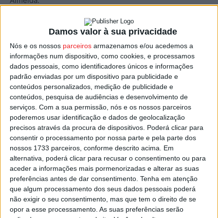
Almeida.
No segundo tempo, o Académico de Viseu chegou à
Damos valor à sua privacidade
vantagem aos 65 minutos, com um golo de Gustavo
Nós e os nossos
parceiros
armazenamos e/ou acedemos a
Costa, e já na compensação, aos 90+3 minutos, Fede
informações num dispositivo, como cookies, e processamos
Gomes defendeu um penalti, e a recarga, garantindo o
dados pessoais, como identificadores únicos e informações
triunfo academista.
padrão enviadas por um dispositivo para publicidade e
conteúdos personalizados, medição de publicidade e
conteúdos, pesquisa de audiências e desenvolvimento de
Após esta ronda, o Académico de Viseu está na liderança,
serviços.
Com a sua permissão, nós e os nossos parceiros
com 18 pontos, mais quatro que o Farense que ocupa
poderemos usar identificação e dados de geolocalização
agora a segunda posição, e já com cinco de vantagem
precisos através da procura de dispositivos. Poderá clicar para
consentir o processamento por nossa parte e pela parte dos
para o terceiro classificado, o Sporting de Braga.
nossos 1733 parceiros, conforme descrito acima. Em
alternativa, poderá clicar para recusar o consentimento ou para
Na próxima jornada, dia 28 de janeiro, o Académico de
aceder a informações mais pormenorizadas e alterar as suas
Viseu volta a jogar fora de casa, com uma deslocação a
preferências antes de dar consentimento.
Tenha em atenção
que algum processamento dos seus dados pessoais poderá
Matosinhos, para defrontar o Leixões, último classificado
não exigir o seu consentimento, mas que tem o direito de se
desta fase de apuramento, em partida com início pelas
opor a esse processamento. As suas preferências serão
15:00.