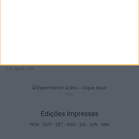
6 de Agosto, 2026
Viseu: APCVD vai instalar nova sede no
Centro Histórico após investimento...
6 de Agosto, 2026
PUB
Edições Impressas
NOV
·
OUT
·
SET
·
AGO
·
JUL
·
JUN
·
MAI