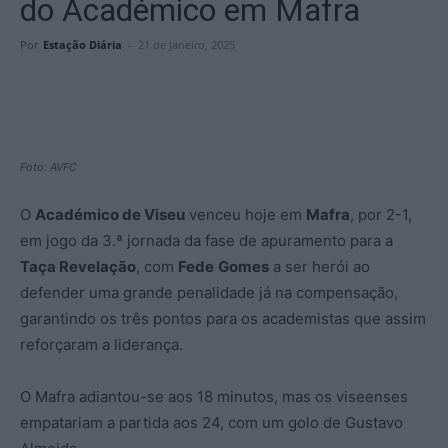
do Académico em Mafra
Por
Estação Diária
-
21 de Janeiro, 2025
Foto: AVFC
O
Académico de Viseu
venceu hoje em
Mafra
, por 2-1,
em jogo da 3.ª jornada da fase de apuramento para a
Taça Revelação
, com
Fede
Gomes
a ser herói ao
defender uma grande penalidade já na compensação,
garantindo os três pontos para os academistas que assim
reforçaram a liderança.
O Mafra adiantou-se aos 18 minutos, mas os viseenses
empatariam a partida aos 24, com um golo de Gustavo