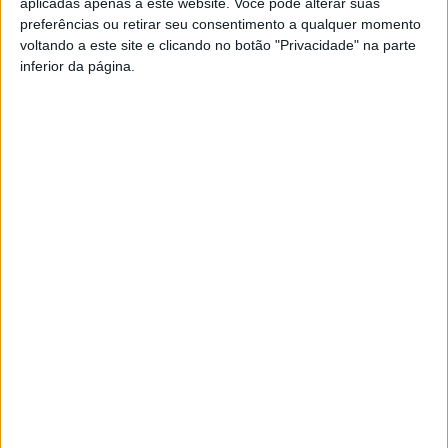
aplicadas apenas a este website. Você pode alterar suas
preferências ou retirar seu consentimento a qualquer momento
voltando a este site e clicando no botão "Privacidade" na parte
Apuram-se para a Taça Revelação apenas os dois
inferior da página.
primeiros classificados no final das 14 jornadas desta
fase.
Esta e outras notícias para ouvir na Estação Diária – 96.8
FM ou em
www.968.fm
.
Pub
TAGS
Académico de Viseu
Futebol
Liga Revelação
Sub-23
Taça Revelação
Viseu