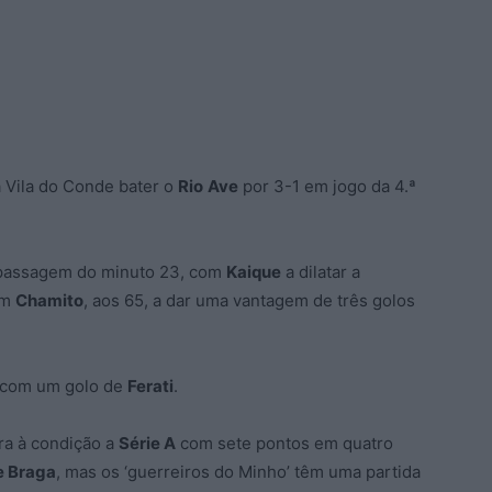
 Vila do Conde bater o
Rio
Ave
por 3-1 em jogo da 4.ª
 passagem do minuto 23, com
Kaique
a dilatar a
om
Chamito
, aos 65, a dar uma vantagem de três golos
, com um golo de
Ferati
.
ra à condição a
Série A
com sete pontos em quatro
e Braga
, mas os ‘guerreiros do Minho’ têm uma partida