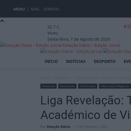
MENU
MAIL
JORNAIS
32.7
C
Viseu
Sexta-feira, 7 de Agosto de 2026
Estação Diária – Edição Jornal
INÍCIO
NOTÍCIAS
DESPORTO
EV
Início
Desporto
Liga Revelação: Triunfo em Vila d
Desporto
Destaques
Informação
Informação Regional
Liga Revelação: 
Académico de Vi
Por
Estação Diária
-
17 de Setembro, 2025