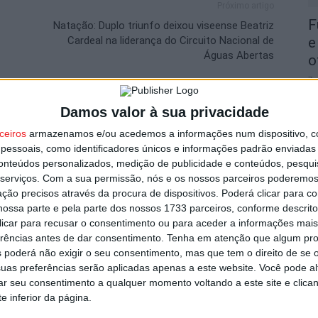
Próximo artigo
F
Natação: Duplo triunfo deixou viseense Beatriz
Cardeal na liderança do Circuito Nacional de
e
Águas Abertas
o
7 
Damos valor à sua privacidade
utor
ceiros
armazenamos e/ou acedemos a informações num dispositivo, c
essoais, como identificadores únicos e informações padrão enviadas 
conteúdos personalizados, medição de publicidade e conteúdos, pesqui
serviços.
Com a sua permissão, nós e os nossos parceiros poderemos 
C
ção precisos através da procura de dispositivos. Poderá clicar para co
b
ossa parte e pela parte dos nossos 1733 parceiros, conforme descrit
p
 clicar para recusar o consentimento ou para aceder a informações ma
erências antes de dar consentimento.
Tenha em atenção que algum pr
7 
 poderá não exigir o seu consentimento, mas que tem o direito de se 
uas preferências serão aplicadas apenas a este website. Você pode al
strito do país com mais área ardida até
rar seu consentimento a qualquer momento voltando a este site e clica
e inferior da página.