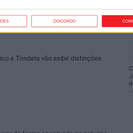
I
t
ÇÕES
DISCORDO
CON
7 
o e Tondela vão exibir distinções
C
J
d
7 