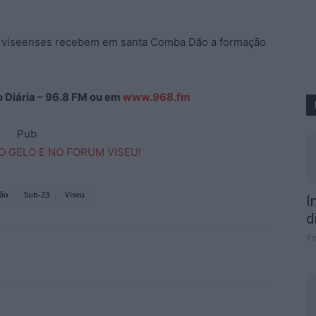
os viseenses recebem em santa Comba Dão a formação
ão Diária – 96.8 FM ou em
www.968.fm
Pub
ção
Sub-23
Viseu
I
d
7 