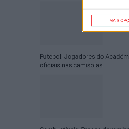
MAIS OP
Futebol: Jogadores do Académic
oficiais nas camisolas