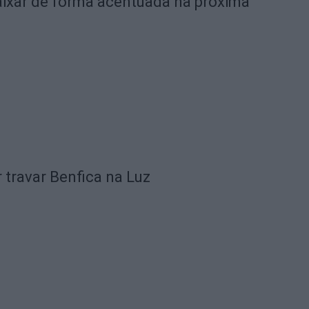
ixar de forma acentuada na próxima
 travar Benfica na Luz