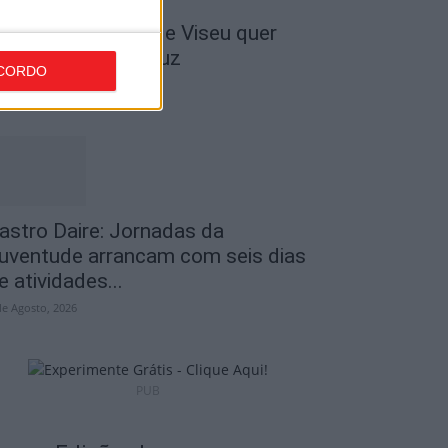
 Liga: Académico de Viseu quer
ravar Benfica na Luz
CORDO
de Agosto, 2026
astro Daire: Jornadas da
uventude arrancam com seis dias
e atividades...
de Agosto, 2026
PUB