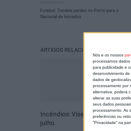
Artigo anterior
Futebol: Tondela perdeu no Porto para o
Nacional de Iniciados
ARTIGOS RELACIONADOS
Mais do a
Nós e os nossos
par
processamos dados p
para publicidade e 
desenvolvimento de 
dados de geolocaliza
processamento por n
alternativa, poderá
alterar as suas pref
seus dados pessoais
processamento. As s
Incêndios: Viseu é o segundo di
preferências ou reti
julho
"Privacidade" na part