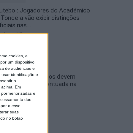
utebol: Jogadores do Académico
 Tondela vão exibir distinções
ficiais nas...
de Agosto, 2026
omo cookies, e
por um dispositivo
sa de audiências e
usar identificação e
ombustíveis: Preços devem
nsentir o
aixar de forma acentuada na
o acima. Em
róxima semana
is pormenorizadas e
ocessamento dos
de Agosto, 2026
opor a esse
terar suas
ndo no botão