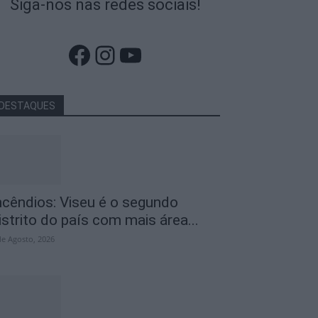
Siga-nos nas redes sociais!
Facebook
Instagram
YouTube
DESTAQUES
ncêndios: Viseu é o segundo
istrito do país com mais área...
de Agosto, 2026