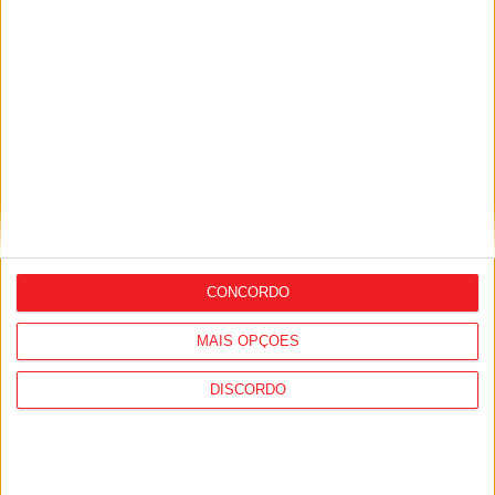
Liga 2: Tondela arranca época com
receção ao Amarante
CONCORDO
MAIS OPÇÕES
DISCORDO
Tondela: Exposição de Fórmula 1 no
Museu do Caramulo ultrapassa os 15 mil