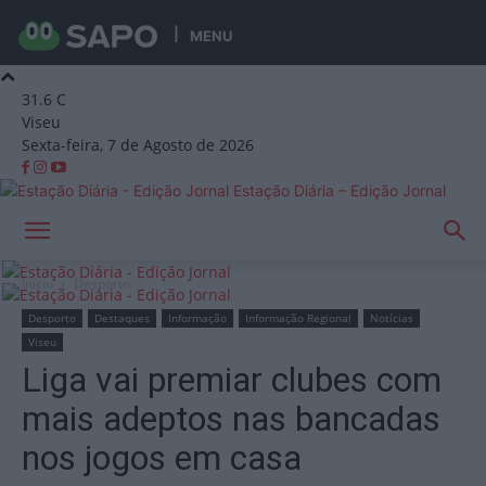
MENU
31.6
C
Viseu
Sexta-feira, 7 de Agosto de 2026
Estação Diária – Edição Jornal
Início
Desporto
Desporto
Destaques
Informação
Informação Regional
Notícias
Viseu
Liga vai premiar clubes com
mais adeptos nas bancadas
nos jogos em casa