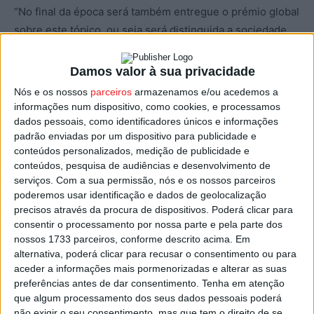
“No final da época será também entregue o prémio global
sobre este tópico, ou seja será distinguida a sociedade
desportiva que apresentar maior taxa de ocupação ao
longo de toda a temporada”, informou em comunicado a
Damos valor à sua privacidade
Liga Portugal.
Nós e os nossos
parceiros
armazenamos e/ou acedemos a
informações num dispositivo, como cookies, e processamos
O organismo que tutela o futebol profissional em
dados pessoais, como identificadores únicos e informações
padrão enviadas por um dispositivo para publicidade e
Portugal acrescenta que haverá mais dois prémios para
conteúdos personalizados, medição de publicidade e
atribuir, sempre que se justificar, distinguindo uma ação
conteúdos, pesquisa de audiências e desenvolvimento de
de agregação de adeptos, atribuindo-lhes o Prémio
serviços.
Com a sua permissão, nós e os nossos parceiros
Futebol és Tu, e ainda o Prémio Estádio, que reconhecerá
poderemos usar identificação e dados de geolocalização
precisos através da procura de dispositivos. Poderá clicar para
os trabalhos que visem a melhoria das infraestruturas.
consentir o processamento por nossa parte e pela parte dos
nossos 1733 parceiros, conforme descrito acima. Em
“Estas duas distinções serão propostas por um painel de
alternativa, poderá clicar para recusar o consentimento ou para
jurados constituído pela Liga Portugal, totalmente
aceder a informações mais pormenorizadas e alterar as suas
preferências antes de dar consentimento.
Tenha em atenção
imbuída deste desígnio conjunto, para proporcionar a
que algum processamento dos seus dados pessoais poderá
melhor experiência possível aos adeptos, aproximando o
não exigir o seu consentimento, mas que tem o direito de se