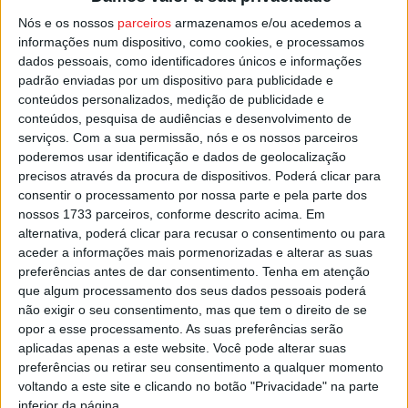
O jogo este domingo vai ser apitado por Rui Costa,
Nós e os nossos
parceiros
armazenamos e/ou acedemos a
árbitro dos quadros da Associação de Futebol do Porto.
informações num dispositivo, como cookies, e processamos
dados pessoais, como identificadores únicos e informações
padrão enviadas por um dispositivo para publicidade e
FC Porto e Tondela voltarão a defrontar-se a 31 de julho,
conteúdos personalizados, medição de publicidade e
em Aveiro, então para a abertura oficial a temporada
conteúdos, pesquisa de audiências e desenvolvimento de
2022/23, com a disputa da Supertaça.
serviços.
Com a sua permissão, nós e os nossos parceiros
poderemos usar identificação e dados de geolocalização
precisos através da procura de dispositivos. Poderá clicar para
Esta e outras notícias para ouvir na Estação Diária – 96.8
consentir o processamento por nossa parte e pela parte dos
FM ou em
www.968.fm
.
nossos 1733 parceiros, conforme descrito acima. Em
alternativa, poderá clicar para recusar o consentimento ou para
Pub
aceder a informações mais pormenorizadas e alterar as suas
preferências antes de dar consentimento.
Tenha em atenção
que algum processamento dos seus dados pessoais poderá
não exigir o seu consentimento, mas que tem o direito de se
opor a esse processamento. As suas preferências serão
TAGS
Futebol
Taça de Portugal
Tondela
aplicadas apenas a este website. Você pode alterar suas
preferências ou retirar seu consentimento a qualquer momento
voltando a este site e clicando no botão "Privacidade" na parte
inferior da página.