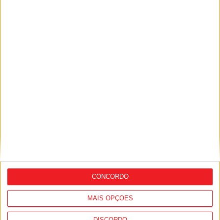
I Liga: Académico de Viseu quer travar
Benfica na Luz
CONCORDO
MAIS OPÇÕES
Futebol: Académico de Viseu garante
DISCORDO