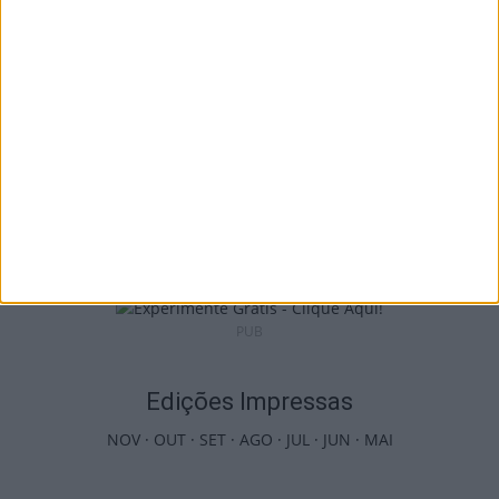
8 de Agosto, 2026
Incêndios: Viseu é o segundo distrito do
país com mais área...
7 de Agosto, 2026
PUB
Edições Impressas
NOV
·
OUT
·
SET
·
AGO
·
JUL
·
JUN
·
MAI