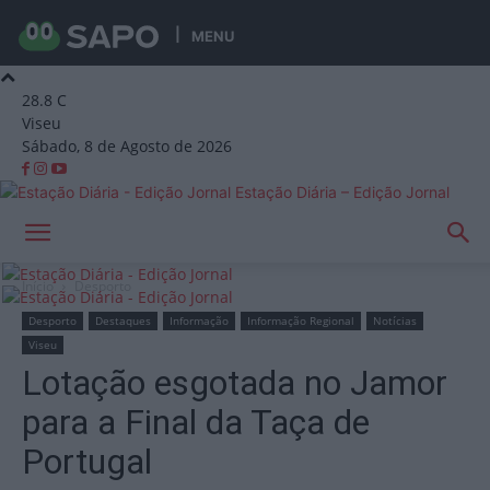
MENU
28.8
C
Viseu
Sábado, 8 de Agosto de 2026
Estação Diária – Edição Jornal
Início
Desporto
Desporto
Destaques
Informação
Informação Regional
Notícias
Viseu
Lotação esgotada no Jamor
para a Final da Taça de
Portugal