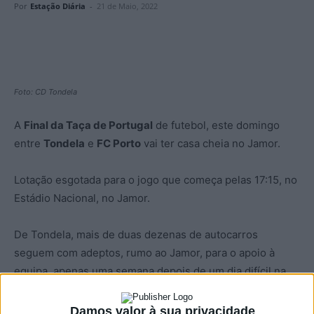
Por
Estação Diária
-
21 de Maio, 2022
Foto: CD Tondela
A
Final da Taça de Portugal
de futebol, este domingo
entre
Tondela
e
FC Porto
vai ter casa cheia no Jamor.
Lotação esgotada para o jogo que começa pelas 17:15, no
Estádio Nacional, no Jamor.
De Tondela, mais de duas dezenas de autocarros
seguem com adeptos, rumo ao Jamor, para o apoio à
equipa, apenas uma semana depois de um dia difícil na
vida dos ‘auriverdes’ com a descida à II Liga de futebol.
Damos valor à sua privacidade