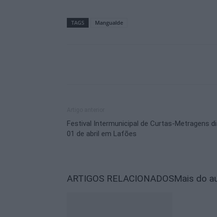
TAGS
Mangualde
Artigo anterior
Festival Intermunicipal de Curtas-Metragens d
01 de abril em Lafões
ARTIGOS RELACIONADOS
Mais do a