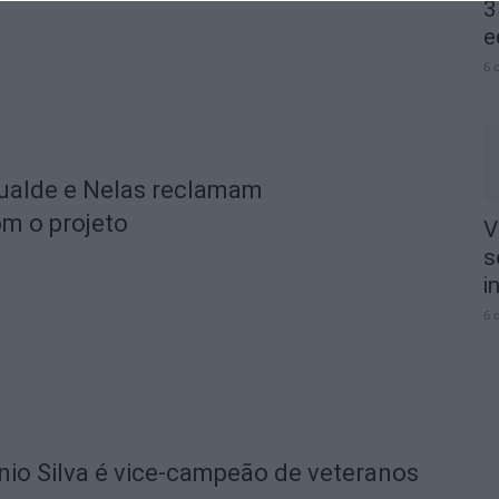
3
e
6 
ualde e Nelas reclamam
om o projeto
V
s
i
6 
io Silva é vice-campeão de veteranos