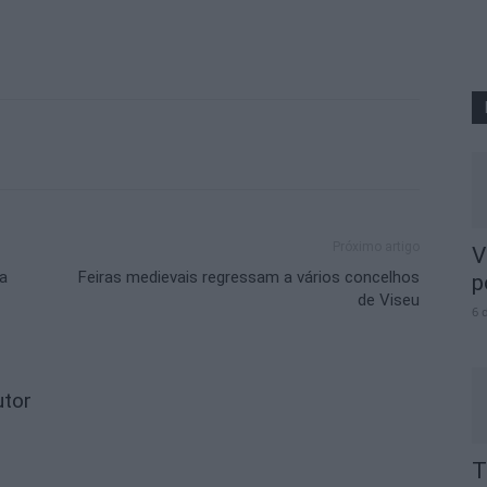
Próximo artigo
V
ia
Feiras medievais regressam a vários concelhos
p
de Viseu
6 
utor
T