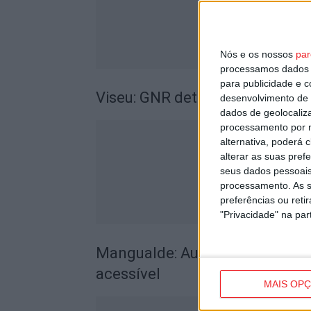
Nós e os nossos
par
processamos dados p
para publicidade e 
Viseu: GNR detém sete suspeito
desenvolvimento de 
dados de geolocaliza
processamento por n
alternativa, poderá
alterar as suas pref
seus dados pessoais
processamento. As s
preferências ou reti
"Privacidade" na part
Mangualde: Autarquia quer tra
acessível
MAIS OP