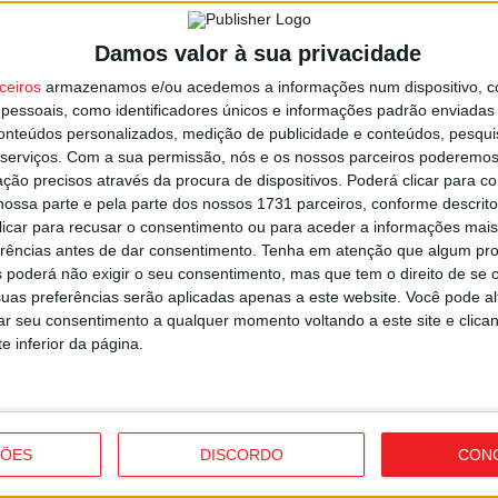
n
o
Damos valor à sua privacidade
6 
ceiros
armazenamos e/ou acedemos a informações num dispositivo, c
essoais, como identificadores únicos e informações padrão enviadas 
conteúdos personalizados, medição de publicidade e conteúdos, pesqui
s por furto de cobre na região
serviços.
Com a sua permissão, nós e os nossos parceiros poderemos 
ção precisos através da procura de dispositivos. Poderá clicar para co
ossa parte e pela parte dos nossos 1731 parceiros, conforme descrit
 clicar para recusar o consentimento ou para aceder a informações ma
V
erências antes de dar consentimento.
Tenha em atenção que algum pr
i
 poderá não exigir o seu consentimento, mas que tem o direito de se 
v
uas preferências serão aplicadas apenas a este website. Você pode al
6 
rar seu consentimento a qualquer momento voltando a este site e clica
e inferior da página.
nsformar antigo colégio em habitação
ÇÕES
DISCORDO
CON
V