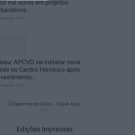
50 mil euros em projetos
ducativos...
de Agosto, 2026
iseu: APCVD vai instalar nova
ede no Centro Histórico após
nvestimento...
de Agosto, 2026
PUB
Edições Impressas