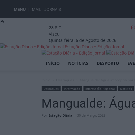
MENU
MAIL
JORNAIS
28.8
C
Viseu
Quinta-feira, 6 de Agosto de 2026
Estação Diária – Edição Jornal
INÍCIO
NOTÍCIAS
DESPORTO
EV
Início
Destaques
Mangualde: Água imprópria par
Destaques
Informação
Informação Regional
Notícias
Mangualde: Água
Por
Estação Diária
-
30 de Março, 2022