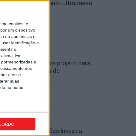
o Museu do Caramulo ultrapassa
s...
de Agosto, 2026
omo cookies, e
por um dispositivo
sa de audiências e
usar identificação e
nsentir o
o acima. Em
is pormenorizadas e
iseu: Câmara aprova projeto para
ocessamento dos
nstalar 54 câmaras de
opor a esse
ideovigilância em...
terar suas
de Agosto, 2026
ndo no botão
CORDO
iseu: CIM Dão Lafões investiu