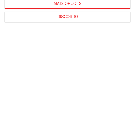
MAIS OPÇÕES
DISCORDO
Nacional: GNR alerta para aumento dos
furtos de catalisadores no primeiro
semestre