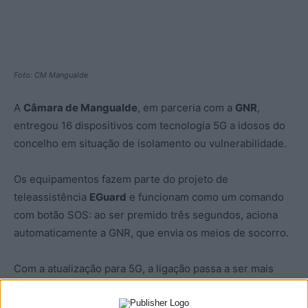
Foto: CM Mangualde
A
Câmara de Mangualde
, em parceria com a
GNR
,
entregou 16 dispositivos com tecnologia 5G a idosos do
concelho em situação de isolamento ou vulnerabilidade.
Os equipamentos fazem parte do projeto de
teleassistência
EGuard
e funcionam como um comando
com botão SOS: ao ser premido três segundos, aciona
automaticamente a GNR, que envia os meios de socorro.
Com a atualização para 5G, a ligação passa a ser mais
rápida e fiável. Permite aos idosos continuar a viver em
casa com autonomia e maior tranquilidade.