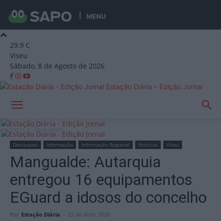
MENU
29.9
C
Viseu
Sábado, 8 de Agosto de 2026
Estação Diária – Edição Jornal
Início
Destaques
Destaques
Informação
Informação Regional
Notícias
Viseu
Mangualde: Autarquia
entregou 16 equipamentos
EGuard a idosos do concelho
Por
Estação Diária
-
22 de Abril, 2026