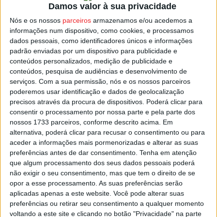
Damos valor à sua privacidade
Nós e os nossos
parceiros
armazenamos e/ou acedemos a
O projeto resulta de um protocolo que avançou em 2021,
informações num dispositivo, como cookies, e processamos
2021 entre o município, o Comando Territorial de Viseu
dados pessoais, como identificadores únicos e informações
da GNR e a Agência de Desenvolvimento para a
padrão enviadas por um dispositivo para publicidade e
Sociedade da Informação e do Conhecimento (ADSI).
conteúdos personalizados, medição de publicidade e
conteúdos, pesquisa de audiências e desenvolvimento de
serviços.
Com a sua permissão, nós e os nossos parceiros
Mangualde é um concelho onde 30% da população tem
poderemos usar identificação e dados de geolocalização
65 ou mais anos e o isolamento social é uma
precisos através da procura de dispositivos. Poderá clicar para
preocupação para o Município.
consentir o processamento por nossa parte e pela parte dos
nossos 1733 parceiros, conforme descrito acima. Em
alternativa, poderá clicar para recusar o consentimento ou para
Esta e outras notícias para ouvir na Estação Diária – 96.8
aceder a informações mais pormenorizadas e alterar as suas
FM ou em
www.968.fm
preferências antes de dar consentimento.
Tenha em atenção
que algum processamento dos seus dados pessoais poderá
Pub
não exigir o seu consentimento, mas que tem o direito de se
opor a esse processamento. As suas preferências serão
aplicadas apenas a este website. Você pode alterar suas
preferências ou retirar seu consentimento a qualquer momento
voltando a este site e clicando no botão "Privacidade" na parte
TAGS
Eguard
GNR
Mangualde