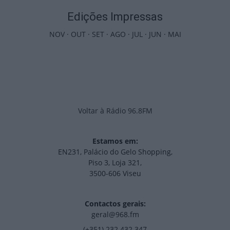
Edições Impressas
NOV
·
OUT
·
SET
·
AGO
·
JUL
·
JUN
·
MAI
Voltar à Rádio 96.8FM
Estamos em:
EN231, Palácio do Gelo Shopping,
Piso 3, Loja 321,
3500-606 Viseu
Contactos gerais:
geral@968.fm
(+351) 232 432 347