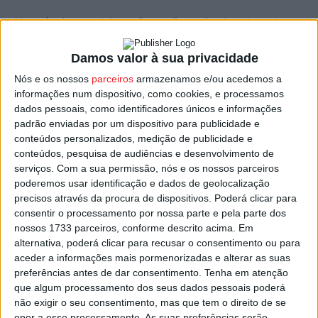
“Através desta colaboração, serão realizadas obras de
reabilitação essenciais, proporcionando lares mais
Damos valor à sua privacidade
seguros, confortáveis e dignos”, explica o presidente da
Câmara Municipal de Mangualde, Marco Almeida.
Nós e os nossos
parceiros
armazenamos e/ou acedemos a
informações num dispositivo, como cookies, e processamos
dados pessoais, como identificadores únicos e informações
A Associação Just a Change mobiliza os voluntários e
padrão enviadas por um dispositivo para publicidade e
uma estrutura profissional de coordenação para a
conteúdos personalizados, medição de publicidade e
execução dos projetos.
conteúdos, pesquisa de audiências e desenvolvimento de
serviços.
Com a sua permissão, nós e os nossos parceiros
poderemos usar identificação e dados de geolocalização
As obras, programadas, coordenadas e acompanhadas
precisos através da procura de dispositivos. Poderá clicar para
pelo Município e pela associação Just a Change, sao
consentir o processamento por nossa parte e pela parte dos
executadas por voluntários da associação, por técnicos
nossos 1733 parceiros, conforme descrito acima. Em
contratados pela mesma ou cedidos por qualquer
alternativa, poderá clicar para recusar o consentimento ou para
aceder a informações mais pormenorizadas e alterar as suas
entidade singular e coletiva. As intervenções podem
preferências antes de dar consentimento.
Tenha em atenção
ainda contar com colaboradores de empresas, que
que algum processamento dos seus dados pessoais poderá
tenham assinado protocolos com a IPSS.
não exigir o seu consentimento, mas que tem o direito de se
opor a esse processamento. As suas preferências serão