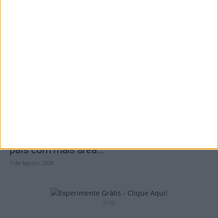
São Pedro do Sul: Governo aprova Centro
de Interpretação da Serra...
8 de Agosto, 2026
Incêndios: Viseu é o segundo distrito do
país com mais área...
7 de Agosto, 2026
PUB