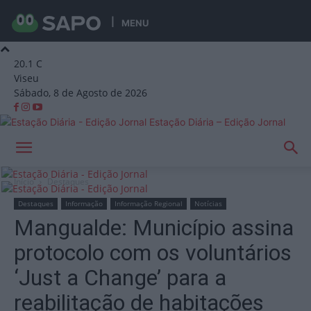
MENU
20.1
C
Viseu
Sábado, 8 de Agosto de 2026
Estação Diária – Edição Jornal
Início
Destaques
Destaques
Informação
Informação Regional
Notícias
Mangualde: Município assina
protocolo com os voluntários
‘Just a Change’ para a
reabilitação de habitações