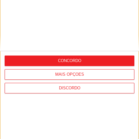
vice-campeão de veteranos nos 5 mil
metros
CONCORDO
MAIS OPÇÕES
Mangualde: Fábrica da Stellantis
DISCORDO
premiada na Europa por ‘boas práticas’