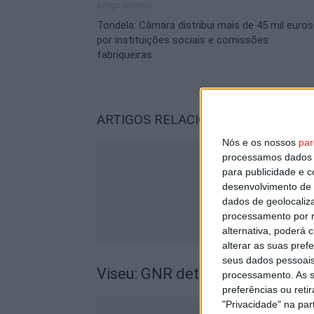
Artigo anterior
Tondela: Câmara distribui mais de 45 mil euros
por instituições sociais e comissões
fabriqueiras
ARTIGOS RELACIONADOS
Mais do a
Nós e os nossos
par
processamos dados p
para publicidade e 
desenvolvimento de 
dados de geolocaliza
processamento por n
alternativa, poderá
alterar as suas pref
seus dados pessoais
Viseu: GNR detém sete suspeito
processamento. As s
preferências ou reti
"Privacidade" na part