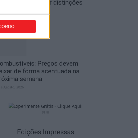
 Tondela vão exibir distinções
ficiais nas...
de Agosto, 2026
CORDO
ombustíveis: Preços devem
aixar de forma acentuada na
róxima semana
de Agosto, 2026
PUB
Edições Impressas