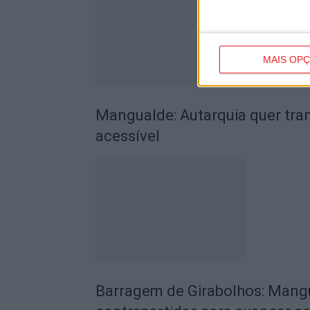
MAIS OP
Mangualde: Autarquia quer tra
acessível
Barragem de Girabolhos: Mang