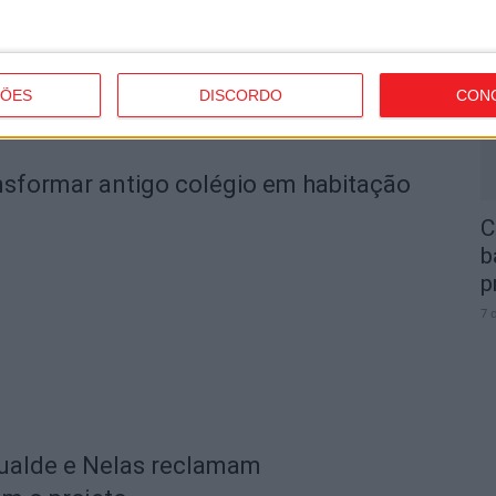
e
o
7 
ÇÕES
DISCORDO
CON
nsformar antigo colégio em habitação
C
b
p
7 
ualde e Nelas reclamam