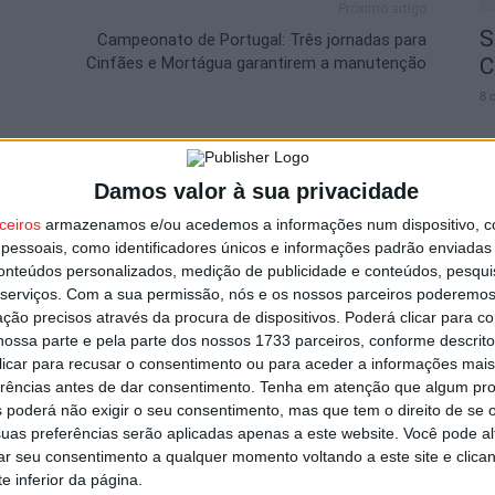
Próximo artigo
S
Campeonato de Portugal: Três jornadas para
Cinfães e Mortágua garantirem a manutenção
C
8 
utor
Damos valor à sua privacidade
ceiros
armazenamos e/ou acedemos a informações num dispositivo, c
essoais, como identificadores únicos e informações padrão enviadas 
I
conteúdos personalizados, medição de publicidade e conteúdos, pesqui
d
serviços.
Com a sua permissão, nós e os nossos parceiros poderemos 
7 
ção precisos através da procura de dispositivos. Poderá clicar para co
ossa parte e pela parte dos nossos 1733 parceiros, conforme descrit
 clicar para recusar o consentimento ou para aceder a informações ma
erências antes de dar consentimento.
Tenha em atenção que algum pr
 poderá não exigir o seu consentimento, mas que tem o direito de se 
s por furto de cobre na região
uas preferências serão aplicadas apenas a este website. Você pode al
rar seu consentimento a qualquer momento voltando a este site e clica
F
e inferior da página.