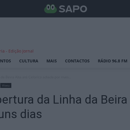
ENTOS
CULTURA
MAIS
CONTACTOS
RÁDIO 96.8 FM
a Beira Alta até Celorico adiada por mais...
Viseu
rtura da Linha da Beira 
uns dias