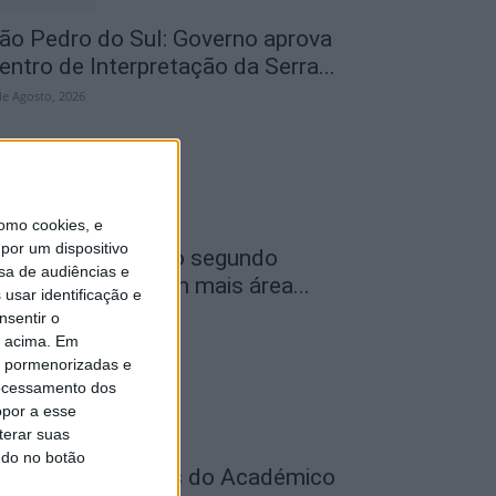
ão Pedro do Sul: Governo aprova
entro de Interpretação da Serra...
de Agosto, 2026
omo cookies, e
por um dispositivo
ncêndios: Viseu é o segundo
sa de audiências e
istrito do país com mais área...
usar identificação e
de Agosto, 2026
nsentir o
o acima. Em
is pormenorizadas e
ocessamento dos
opor a esse
terar suas
ndo no botão
utebol: Jogadores do Académico