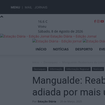
MENU
MAIL
JORNAIS
16.6
C
Viseu
Sábado, 8 de Agosto de 2026
Estação Diária – Edição Jornal
INÍCIO
NOTÍCIAS
DESPORTO
EV
Início
Destaques
Mangualde: Reabertura da Linha d
Destaques
Informação
Informação Regional
Notícias
Mangualde: Reabe
adiada por mais 
Por
Estação Diária
-
28 de Março, 2025