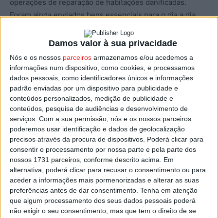
operações de reparação de habitações danificadas.
Foram ainda enviados bens essenciais para o dia a dia
das famílias, nomeadamente água, cobertores, alimentos
para pessoas e animais e produtos de higiene pessoal.
Damos valor à sua privacidade
Nós e os nossos
parceiros
armazenamos e/ou acedemos a
Segundo o presidente da Câmara de Nelas, Joaquim
informações num dispositivo, como cookies, e processamos
Amaral, a campanha solidária decorreu ao longo de cinco
dados pessoais, como identificadores únicos e informações
padrão enviadas por um dispositivo para publicidade e
dias e envolveu a comunidade local, IPSS, bombeiros e
conteúdos personalizados, medição de publicidade e
empresas dos dois concelhos, que também asseguraram
conteúdos, pesquisa de audiências e desenvolvimento de
o transporte do material, que foi enviado para o
serviços.
Com a sua permissão, nós e os nossos parceiros
município de Pombal. O autarca destacou a forte
poderemos usar identificação e dados de geolocalização
precisos através da procura de dispositivos. Poderá clicar para
mobilização e o espírito de entreajuda demonstrado pela
consentir o processamento por nossa parte e pela parte dos
população.
nossos 1731 parceiros, conforme descrito acima. Em
alternativa, poderá clicar para recusar o consentimento ou para
Já o Município de Penalva do Castelo, e as Juntas de
aceder a informações mais pormenorizadas e alterar as suas
preferências antes de dar consentimento.
Tenha em atenção
Freguesia que o compõem, Castelo de Penalva, Esmolfe,
que algum processamento dos seus dados pessoais poderá
Germil, Ínsua, Lusinde, Pindo, Real, Sezures,
não exigir o seu consentimento, mas que tem o direito de se
Trancozelos, União de Freguesias de Antas e Matela e