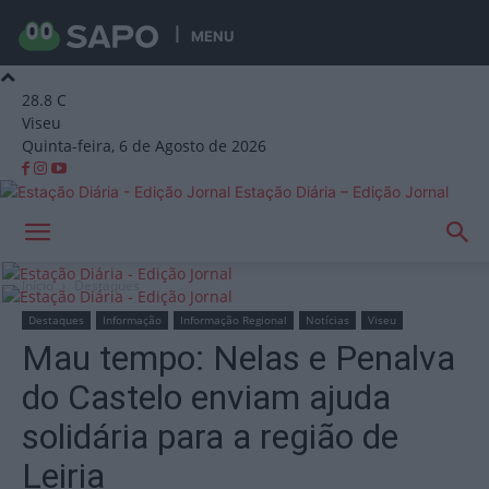
MENU
28.8
C
Viseu
Quinta-feira, 6 de Agosto de 2026
Estação Diária – Edição Jornal
Início
Destaques
Destaques
Informação
Informação Regional
Notícias
Viseu
Mau tempo: Nelas e Penalva
do Castelo enviam ajuda
solidária para a região de
Leiria