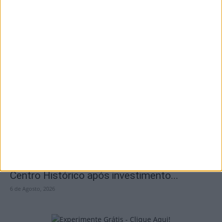
Viseu: CIM Dão Lafões investiu 350 mil
euros em projetos educativos...
6 de Agosto, 2026
Viseu: APCVD vai instalar nova sede no
Centro Histórico após investimento...
6 de Agosto, 2026