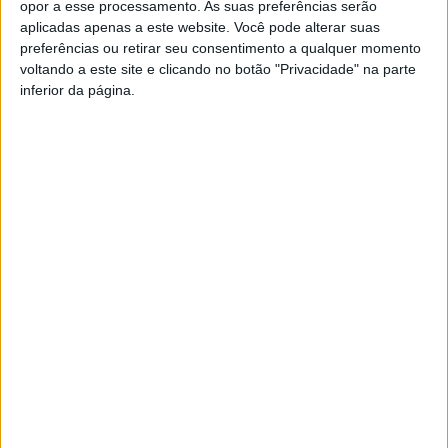
opor a esse processamento. As suas preferências serão
União de Freguesias de Vila Cova do Covelo e Mareco,
aplicadas apenas a este website. Você pode alterar suas
preferências ou retirar seu consentimento a qualquer momento
contou com o transporte oferecido pela empresa
voltando a este site e clicando no botão "Privacidade" na parte
Palopina, sediada em Mundão (Viseu), que transportou
inferior da página.
6400 telhas, com o objetivo de apoiar as vítimas da
depressão Kristin.
Foto: CM Nelas
Esta e outras notícias para ouvir na Estação Diária – 96.8
FM ou em
www.968.fm
.
Pub
TAGS
Campanha Solidária
Depressão Kristin
Nelas
Penalva do Castelo