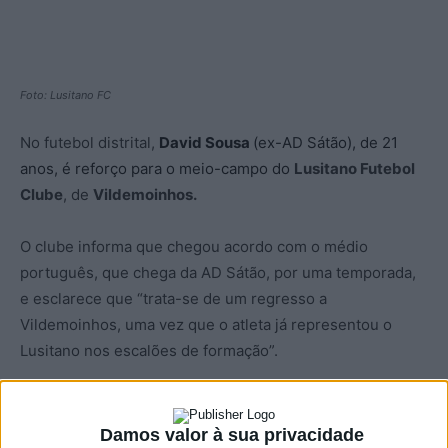
Foto: Lusitano FC
No futebol distrital,
David Sousa
(ex-AD Sátão), de 21
anos, é reforço para o meio-campo do
Lusitano Futebol
Clube
, de
Vildemoinhos.
O clube informa que chegou acordo com o médio
português, que chega da AD Sátão, por uma temporada,
e esclarece que “trata-se de um regresso a
Vildemoinhos, uma vez que o atleta já representou o
Lusitano nos escalões de formação”.
Está assim assegurada a quarta contratação para o
plantel sénior.
Damos valor à sua privacidade