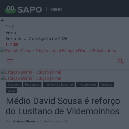
MENU
17
C
Viseu
Sexta-feira, 7 de Agosto de 2026
Estação Diária – Edição Jornal
Início
Desporto
Desporto
Destaques
Informação Regional
Investimento
Notícias
Viseu
Médio David Sousa é reforço
do Lusitano de Vildemoinhos
Por
Estação Diária
-
13 de Agosto, 2024