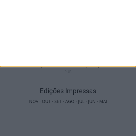
Viseu: APCVD vai instalar nova sede no
Centro Histórico após investimento...
6 de Agosto, 2026
PUB
Edições Impressas
NOV
·
OUT
·
SET
·
AGO
·
JUL
·
JUN
·
MAI