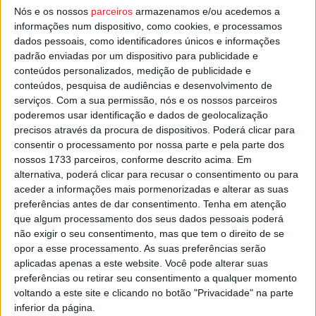
Nós e os nossos
parceiros
armazenamos e/ou acedemos a
Esta e outras notícias para ouvir na Estação Diária – 96.8
informações num dispositivo, como cookies, e processamos
FM ou em
www.968.fm
dados pessoais, como identificadores únicos e informações
padrão enviadas por um dispositivo para publicidade e
conteúdos personalizados, medição de publicidade e
Pub
conteúdos, pesquisa de audiências e desenvolvimento de
serviços.
Com a sua permissão, nós e os nossos parceiros
poderemos usar identificação e dados de geolocalização
precisos através da procura de dispositivos. Poderá clicar para
TAGS
AF Viseu
Divisão de Honra
Futebol
consentir o processamento por nossa parte e pela parte dos
Lusitano de Vildemoinhos
nossos 1733 parceiros, conforme descrito acima. Em
alternativa, poderá clicar para recusar o consentimento ou para
aceder a informações mais pormenorizadas e alterar as suas
preferências antes de dar consentimento.
Tenha em atenção
que algum processamento dos seus dados pessoais poderá
não exigir o seu consentimento, mas que tem o direito de se
opor a esse processamento. As suas preferências serão
aplicadas apenas a este website. Você pode alterar suas
preferências ou retirar seu consentimento a qualquer momento
Artigo anterior
Próximo artigo
voltando a este site e clicando no botão "Privacidade" na parte
Tondela: Termas de Sangemil
Sátão: Palestra subordinada
inferior da página.