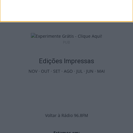
Futebol: 2.ª Divisão Distrital de Viseu já tem
séries e calendário
9 de Agosto, 2026
PUB
Edições Impressas
NOV
·
OUT
·
SET
·
AGO
·
JUL
·
JUN
·
MAI
Voltar à Rádio 96.8FM
Estamos em: