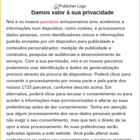
Mesmo em 2022, ano de ‘seca severa’ em Portugal, e
com a capacidade da albufeira do Vilar em níveis
Damos valor à sua privacidade
próximos dos 14% da sua capacidade máxima, que o
Nós e os nossos
parceiros
armazenamos e/ou acedemos a
abastecimento dos aviõs anfíbios nunca esteve em
informações num dispositivo, como cookies, e processamos
causa.
dados pessoais, como identificadores únicos e informações
padrão enviadas por um dispositivo para publicidade e
conteúdos personalizados, medição de publicidade e
A intenção de ser feita a construção de um centro de
conteúdos, pesquisa de audiências e desenvolvimento de
meios aéreos anfíbios na albufeira de Vilar foi já
serviços.
Com a sua permissão, nós e os nossos parceiros
manifestada pelo autarca à secretária de Estado da
poderemos usar identificação e dados de geolocalização
Proteção Civil, Patrícia Gaspar.
precisos através da procura de dispositivos. Poderá clicar para
consentir o processamento por nossa parte e pela parte dos
nossos 1733 parceiros, conforme descrito acima. Em
Aquela responsável já terá solicitado à autarquia de
alternativa, poderá clicar para recusar o consentimento ou para
Moimenta da Beira que forneça os dados que detém à
aceder a informações mais pormenorizadas e alterar as suas
Autoridade Nacional de Emergência e Proteção Civil
preferências antes de dar consentimento.
Tenha em atenção
que algum processamento dos seus dados pessoais poderá
(ANEPC) para que o projeto seja “apreciado e avaliado
não exigir o seu consentimento, mas que tem o direito de se
oficialmente” por aquela entidade.
opor a esse processamento. As suas preferências serão
aplicadas apenas a este website. Você pode alterar suas
Esta e outras notícias para ouvir na Estação Diária – 96.8
preferências ou retirar seu consentimento a qualquer momento