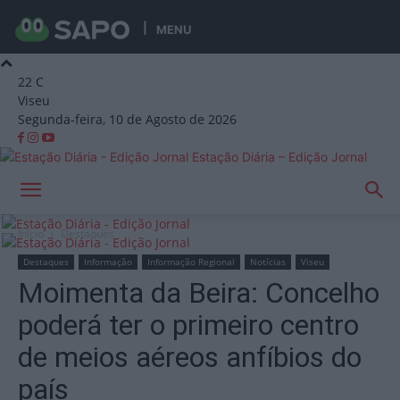
MENU
22
C
Viseu
Segunda-feira, 10 de Agosto de 2026
Estação Diária – Edição Jornal
Início
Destaques
Destaques
Informação
Informação Regional
Notícias
Viseu
Moimenta da Beira: Concelho
poderá ter o primeiro centro
de meios aéreos anfíbios do
país