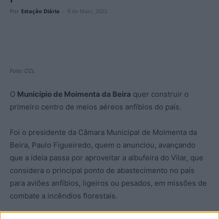
Por
Estação Diária
-
8 de Maio, 2023
Foto: CCL
O
Município de Moimenta da Beira
quer construir o
primeiro centro de meios aéreos anfíbios do país.
Foi o presidente da Câmara Municipal de Moimenta da
Beira, Paulo Figueiredo, quem o anunciou, avançando
que a ideia passa por aproveitar a albufeira do Vilar, que
considera o principal ponto de abastecimento no país
para aviões anfíbios, ligeiros ou pesados, em missões de
combate a incêndios florestais.