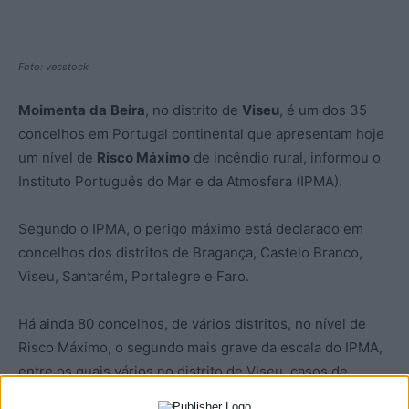
Foto: vecstock
Moimenta
da
Beira
, no distrito de
Viseu
, é um dos 35
concelhos em Portugal continental que apresentam hoje
um nível de
Risco Máximo
de incêndio rural, informou o
Instituto Português do Mar e da Atmosfera (IPMA).
Segundo o IPMA, o perigo máximo está declarado em
concelhos dos distritos de Bragança, Castelo Branco,
Viseu, Santarém, Portalegre e Faro.
Há ainda 80 concelhos, de vários distritos, no nível de
Risco Máximo, o segundo mais grave da escala do IPMA,
entre os quais vários no distrito de Viseu, casos de
Armamar
,
Tabuaço
,
São
João
da
Pesqueira
,
Penedono
,