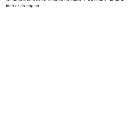
Pub
inferior da página.
TAGS
Moimenta da Beira
Risco de Incêndio
Viseu
Artigo anterior
Próximo artigo
Mangualde: Projeto WoF
Liga 2: SAD do Tondela dá
apresenta resultados no dia
mais três reforços a Tozé
05 de julho
Marreco
ARTIGOS RELACIONADOS
Mais do autor