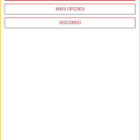
MAIS OPÇÕES
DISCORDO
Incêndios: Viseu é o segundo distrito do
país com mais área ardida até julho