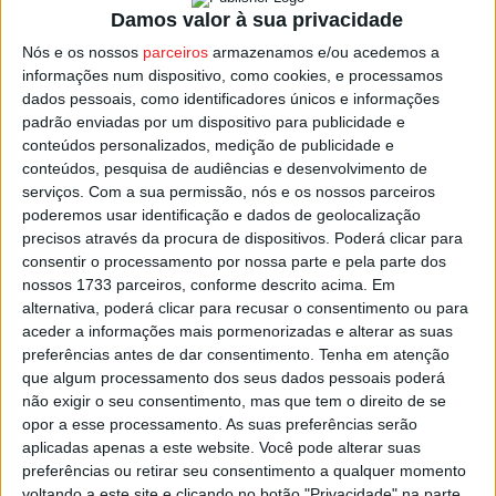
Sernancelhe
,
Sátão
e
Viseu
, ainda os três concelhos da
Damos valor à sua privacidade
região de Lafões,
São
Pedro
do
Sul
,
Oliveira
de
Frades
e
Nós e os nossos
parceiros
armazenamos e/ou acedemos a
Vouzela
, e também
Penalva
do
Castelo
,
Mangualde
,
informações num dispositivo, como cookies, e processamos
Nelas
e
Carregal
do
Sal
.
dados pessoais, como identificadores únicos e informações
padrão enviadas por um dispositivo para publicidade e
conteúdos personalizados, medição de publicidade e
Todos os outros estão no terceiro nível, em situação de
conteúdos, pesquisa de audiências e desenvolvimento de
Risco Elevado.
serviços.
Com a sua permissão, nós e os nossos parceiros
poderemos usar identificação e dados de geolocalização
precisos através da procura de dispositivos. Poderá clicar para
O perigo de incêndio, determinado pelo IPMA, tem cinco
consentir o processamento por nossa parte e pela parte dos
níveis, que vão de reduzido a máximo e os cálculos são
nossos 1733 parceiros, conforme descrito acima. Em
obtidos a partir da temperatura do ar, humidade relativa,
alternativa, poderá clicar para recusar o consentimento ou para
velocidade do vento e quantidade de precipitação nas
aceder a informações mais pormenorizadas e alterar as suas
preferências antes de dar consentimento.
Tenha em atenção
últimas 24 horas.
que algum processamento dos seus dados pessoais poderá
não exigir o seu consentimento, mas que tem o direito de se
Esta e outras notícias para ouvir na Estação Diária – 96.8
opor a esse processamento. As suas preferências serão
FM ou em
www.968.fm
.
aplicadas apenas a este website. Você pode alterar suas
preferências ou retirar seu consentimento a qualquer momento
voltando a este site e clicando no botão "Privacidade" na parte