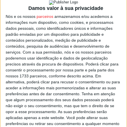
volta do edifício da instituição e um parque com
Damos valor à sua privacidade
equipamentos diferenciados para exercício físico que
Nós e os nossos
parceiros
armazenamos e/ou acedemos a
responda às necessidades específicas dos praticantes.
informações num dispositivo, como cookies, e processamos
dados pessoais, como identificadores únicos e informações
padrão enviadas por um dispositivo para publicidade e
A décima edição do Prémio BPI Fundação ‘la Caixa’
conteúdos personalizados, medição de publicidade e
Seniores atribuiu 1,3 milhões de euros a 36 projetos por
conteúdos, pesquisa de audiências e desenvolvimento de
todo o país, reconhecendo os que apostam em dar
serviços.
Com a sua permissão, nós e os nossos parceiros
respostas sociais aos problemas da solidão emocional e
poderemos usar identificação e dados de geolocalização
precisos através da procura de dispositivos. Poderá clicar para
social dos mais velhos.
consentir o processamento por nossa parte e pela parte dos
nossos 1733 parceiros, conforme descrito acima. Em
As candidaturas vencedoras receberam em média mais
alternativa, poderá clicar para recusar o consentimento ou para
de 36 mil euros e vão apoiar mais de 5.700 seniores em
aceder a informações mais pormenorizadas e alterar as suas
preferências antes de dar consentimento.
Tenha em atenção
situação de vulnerabilidade.
que algum processamento dos seus dados pessoais poderá
não exigir o seu consentimento, mas que tem o direito de se
Esta e outras notícias para ouvir na Estação Diária – 96.8
opor a esse processamento. As suas preferências serão
FM ou em
www.968.fm
.
aplicadas apenas a este website. Você pode alterar suas
preferências ou retirar seu consentimento a qualquer momento