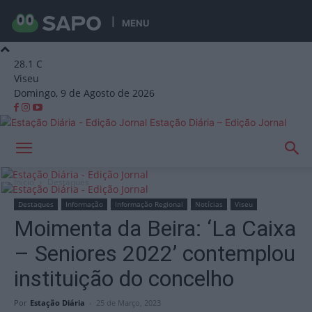
MENU
28.1
C
Viseu
Domingo, 9 de Agosto de 2026
Estação Diária – Edição Jornal
Início
Destaques
Destaques
Informação
Informação Regional
Notícias
Viseu
Moimenta da Beira: ‘La Caixa
– Seniores 2022’ contemplou
instituição do concelho
Por
Estação Diária
-
25 de Março, 2023