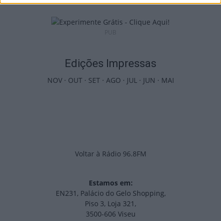
PUB
Edições Impressas
NOV
·
OUT
·
SET
·
AGO
·
JUL
·
JUN
·
MAI
Voltar à Rádio 96.8FM
Estamos em:
EN231, Palácio do Gelo Shopping,
Piso 3, Loja 321,
3500-606 Viseu