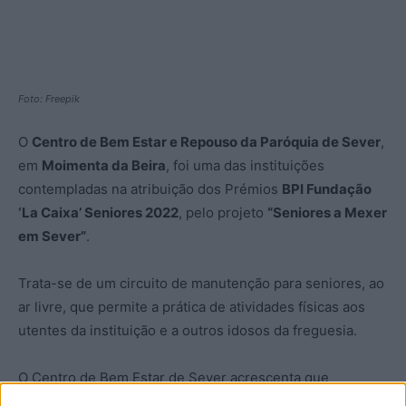
Foto: Freepik
O
Centro de Bem Estar e Repouso da Paróquia de Sever
,
em
Moimenta da Beira
, foi uma das instituições
contempladas na atribuição dos Prémios
BPI Fundação
‘La Caixa’ Seniores 2022
, pelo projeto
“Seniores a Mexer
em Sever”
.
Trata-se de um circuito de manutenção para seniores, ao
ar livre, que permite a prática de atividades físicas aos
utentes da instituição e a outros idosos da freguesia.
O Centro de Bem Estar de Sever acrescenta que
pretende agora associar um circuito de caminhada em