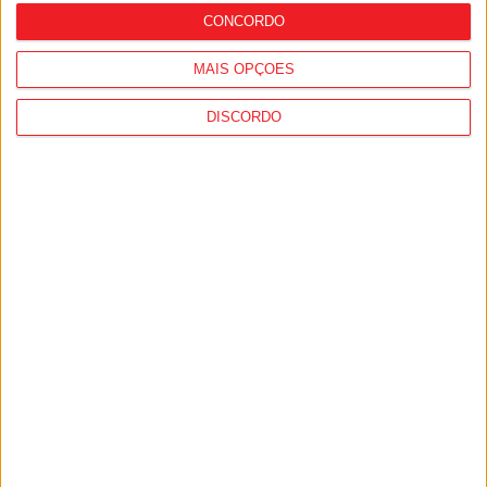
CONCORDO
MAIS OPÇÕES
DISCORDO
Moimenta da Beira: Soutosa recria
tradições beirãs com nova edição do
‘Serranias’