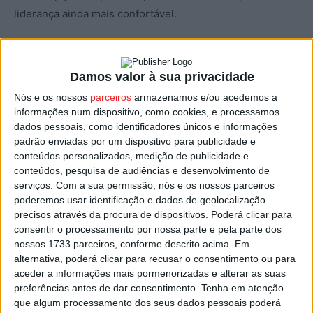
liderança ainda mais confortável.
São contas para conferir no final da tarde desta terça-
feira, 01 de março, data de realização desse jogo em
Damos valor à sua privacidade
atraso.
Nós e os nossos
parceiros
armazenamos e/ou acedemos a
informações num dispositivo, como cookies, e processamos
Fase de Apuramento de Campeão / 7.ª Jornada
dados pessoais, como identificadores únicos e informações
padrão enviadas por um dispositivo para publicidade e
conteúdos personalizados, medição de publicidade e
Carvalhais 1 – Lamelas 1
conteúdos, pesquisa de audiências e desenvolvimento de
Resende 0 – Mortágua 2
serviços.
Com a sua permissão, nós e os nossos parceiros
poderemos usar identificação e dados de geolocalização
Lusitano 3 – Sátão 0
precisos através da procura de dispositivos. Poderá clicar para
consentir o processamento por nossa parte e pela parte dos
Sport Lisboa e Nelas 1 – Cinfães 0
nossos 1733 parceiros, conforme descrito acima. Em
alternativa, poderá clicar para recusar o consentimento ou para
Classificação
aceder a informações mais pormenorizadas e alterar as suas
preferências antes de dar consentimento.
Tenha em atenção
que algum processamento dos seus dados pessoais poderá
º
Mortágua
– 14 pontos (-1 jogo)