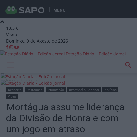
MENU
18.3
C
Viseu
Domingo, 9 de Agosto de 2026
Estação Diária – Edição Jornal
Início
Desporto
Desporto
Destaques
Informação
Informação Regional
Notícias
Viseu
Mortágua assume liderança
da Divisão de Honra e com
um jogo em atraso