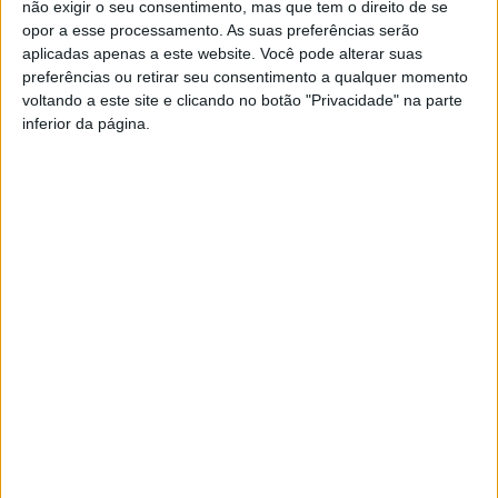
não exigir o seu consentimento, mas que tem o direito de se
º Resende – 13
opor a esse processamento. As suas preferências serão
aplicadas apenas a este website. Você pode alterar suas
º Lusitano de Vildemoinhos – 12
preferências ou retirar seu consentimento a qualquer momento
voltando a este site e clicando no botão "Privacidade" na parte
º Cinfães 11
inferior da página.
º Lamelas 8 (-1 jogo)
º Sport Lisboa e Nelas 8
º Sátão 6
º Carvalhais 4
Próxima Jornada (06 Março)
Carvalhais – Resende
Lusitano de Vildemoinhos – Mortágua
Sport Lisboa e Nelas – Sátão