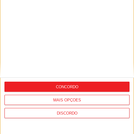
Incêndios: Viseu é o segundo distrito do
país com mais área ardida até julho
CONCORDO
MAIS OPÇÕES
DISCORDO