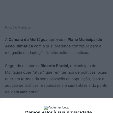
Foto: CM Mortágua
A
Câmara de Mortágua
aprovou o
Plano Municipal de
Ação Climática
com o qual pretende contribuir para a
mitigação e adaptação às alterações climáticas.
Segundo o autarca,
Ricardo
Pardal
, o Município de
Mortágua quer “atuar” quer em termos de políticas locais
quer em termos da sensibilização da população, “para a
adoção de práticas responsáveis e sustentáveis do ponto
de vista ambiental”.
O autarca acredita que, “à escala local, através da
implementação de medidas e ações efetivas”, será
Damos valor à sua privacidade