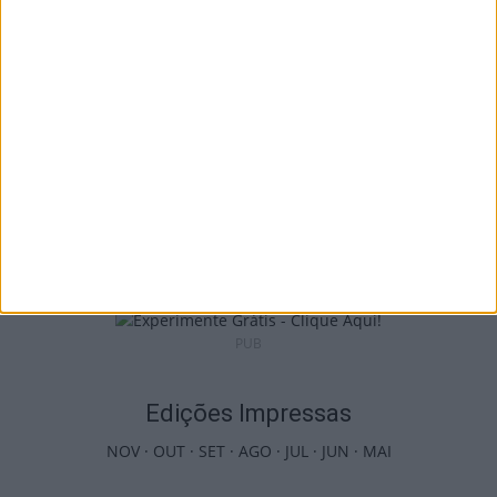
euros em projetos educativos...
6 de Agosto, 2026
Viseu: APCVD vai instalar nova sede no
Centro Histórico após investimento...
6 de Agosto, 2026
PUB
Edições Impressas
NOV
·
OUT
·
SET
·
AGO
·
JUL
·
JUN
·
MAI