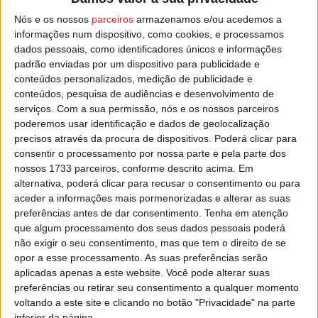
possível “promover um desenvolvimento sustentável e
Nós e os nossos
parceiros
armazenamos e/ou acedemos a
harmonioso que assegure bem-estar e qualidade de
informações num dispositivo, como cookies, e processamos
dados pessoais, como identificadores únicos e informações
vida” para os que vivem no território, sem comprometer a
padrão enviadas por um dispositivo para publicidade e
sustentabilidade ambiental.
conteúdos personalizados, medição de publicidade e
conteúdos, pesquisa de audiências e desenvolvimento de
Esta e outras notícias para ouvir na Estação Diária – 96.8
serviços.
Com a sua permissão, nós e os nossos parceiros
poderemos usar identificação e dados de geolocalização
FM ou em
www.968.fm
.
precisos através da procura de dispositivos. Poderá clicar para
consentir o processamento por nossa parte e pela parte dos
Pub
nossos 1733 parceiros, conforme descrito acima. Em
alternativa, poderá clicar para recusar o consentimento ou para
aceder a informações mais pormenorizadas e alterar as suas
preferências antes de dar consentimento.
Tenha em atenção
TAGS
Mortágua
Plano Municipal de Ação Climática
que algum processamento dos seus dados pessoais poderá
não exigir o seu consentimento, mas que tem o direito de se
opor a esse processamento. As suas preferências serão
aplicadas apenas a este website. Você pode alterar suas
preferências ou retirar seu consentimento a qualquer momento
voltando a este site e clicando no botão "Privacidade" na parte
inferior da página.