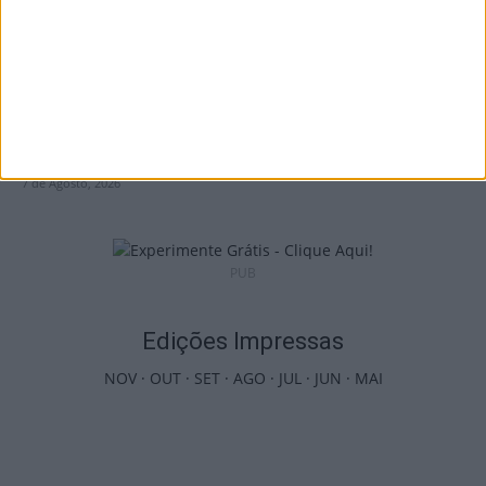
Combustíveis: Preços devem baixar de
forma acentuada na próxima semana
7 de Agosto, 2026
PUB
Edições Impressas
NOV
·
OUT
·
SET
·
AGO
·
JUL
·
JUN
·
MAI