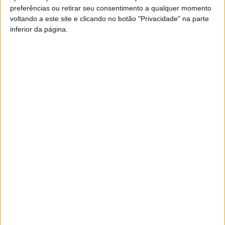
de Santa Cristina, Barracão e Vale da Vide e a ampliação
preferências ou retirar seu consentimento a qualquer momento
voltando a este site e clicando no botão "Privacidade" na parte
das redes de drenagem em Felgueira e Almaça.
inferior da página.
Esta e outras notícias para ouvir na Estação Diária – 96.8
FM ou em
www.968.fm
.
Pub
TAGS
ETAR
Mortágua
Artigo anterior
Próximo artigo