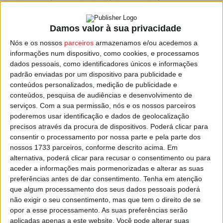
uma estação elevatória e faz tratamento biológico por
lamas ativadas.
Damos valor à sua privacidade
Nós e os nossos
parceiros
armazenamos e/ou acedemos a
Além desta nova ETAR de Pomares, a Câmara de
informações num dispositivo, como cookies, e processamos
Mortágua adianta que prevê ainda investir este ano na
dados pessoais, como identificadores únicos e informações
padrão enviadas por um dispositivo para publicidade e
modernização e revitalização da ETAR de Mortágua,
conteúdos personalizados, medição de publicidade e
nesta altura já com projeto elaborado e onde está
conteúdos, pesquisa de audiências e desenvolvimento de
previsto um investimento a rondar um milhão de euros.
serviços.
Com a sua permissão, nós e os nossos parceiros
poderemos usar identificação e dados de geolocalização
Está ainda prevista a revitalização da
ETAR do Crafuncho
,
precisos através da procura de dispositivos. Poderá clicar para
consentir o processamento por nossa parte e pela parte dos
já adjudicada por 157 mil euros, a construção da
ETAR de
nossos 1733 parceiros, conforme descrito acima. Em
Sula
, com lançamento do concurso previsto este ano, e
alternativa, poderá clicar para recusar o consentimento ou para
intervenções corretivas e de melhoria da eficiência nas
aceder a informações mais pormenorizadas e alterar as suas
estações de tratamento de água.
preferências antes de dar consentimento.
Tenha em atenção
que algum processamento dos seus dados pessoais poderá
não exigir o seu consentimento, mas que tem o direito de se
Relativamente às redes de drenagem de águas residuais,
opor a esse processamento. As suas preferências serão
a autarquia prevê a execução das redes das povoações
aplicadas apenas a este website. Você pode alterar suas