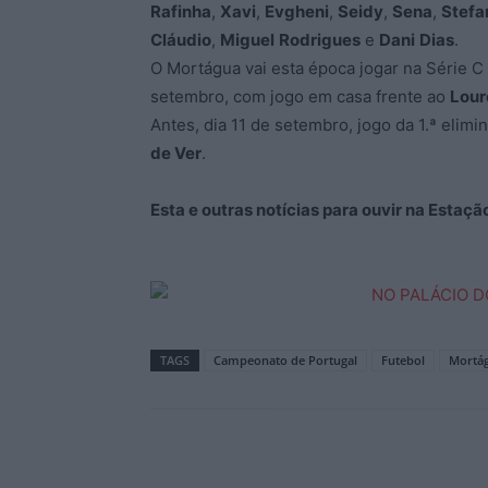
Rafinha
,
Xavi
,
Evgheni
,
Seidy
,
Sena
,
Stefa
Cláudio
,
Miguel
Rodrigues
e
Dani
Dias
.
O Mortágua vai esta época jogar na Série C
setembro, com jogo em casa frente ao
Lour
Antes, dia 11 de setembro, jogo da 1.ª elimi
de Ver
.
Esta e outras notícias para ouvir na Estaç
TAGS
Campeonato de Portugal
Futebol
Mortá