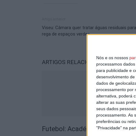
Artigo anterior
Viseu: Câmara quer tratar águas residuais par
rega de espaços verdes
Nós e os nossos
par
ARTIGOS RELACIONADOS
Mais do a
processamos dados p
para publicidade e 
desenvolvimento de 
dados de geolocaliza
processamento por n
alternativa, poderá
alterar as suas pref
seus dados pessoais
processamento. As s
preferências ou reti
Futebol: Académico de Viseu of
"Privacidade" na part