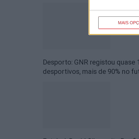
MAIS OP
Desporto: GNR registou quase 
desportivos, mais de 90% no fu