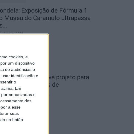
ondela: Exposição de Fórmula 1
o Museu do Caramulo ultrapassa
s...
de Agosto, 2026
omo cookies, e
por um dispositivo
sa de audiências e
usar identificação e
iseu: Câmara aprova projeto para
nsentir o
nstalar 54 câmaras de
o acima. Em
ideovigilância em...
is pormenorizadas e
de Agosto, 2026
ocessamento dos
opor a esse
terar suas
ndo no botão