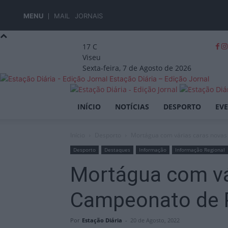
MENU
MAIL
JORNAIS
17
C
Viseu
Sexta-feira, 7 de Agosto de 2026
Estação Diária – Edição Jornal
INÍCIO
NOTÍCIAS
DESPORTO
EV
Início
Desporto
Mortágua com várias caras novas
Desporto
Destaques
Informação
Informação Regional
Mortágua com vá
Campeonato de 
Por
Estação Diária
-
20 de Agosto, 2022