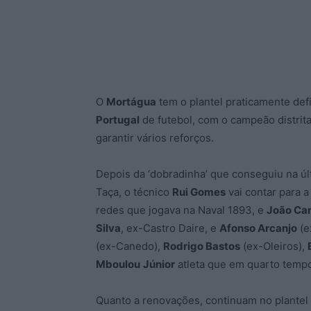
O
Mortágua
tem o plantel praticamente def
Portugal
de futebol, com o campeão distrita
garantir vários reforços.
Depois da ‘dobradinha’ que conseguiu na últ
Taça, o técnico
Rui Gomes
vai contar para a
redes que jogava na Naval 1893, e
João Ca
Silva
, ex-Castro Daire, e
Afonso Arcanjo
(e
(ex-Canedo),
Rodrigo Bastos
(ex-Oleiros),
Mboulou
Júnior
atleta que em quarto tempo
Quanto a renovações, continuam no plantel