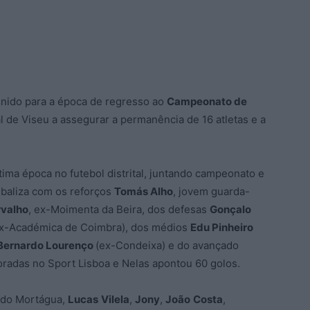
inido para a época de regresso ao
Campeonato de
l de Viseu a assegurar a permanência de 16 atletas e a
ima época no futebol distrital, juntando campeonato e
 baliza com os reforços
Tomás Alho
, jovem guarda-
rvalho
, ex-Moimenta da Beira, dos defesas
Gonçalo
x-Académica de Coimbra), dos médios
Edu Pinheiro
Bernardo Lourenço
(ex-Condeixa) e do avançado
radas no Sport Lisboa e Nelas apontou 60 golos.
 do Mortágua,
Lucas
Vilela
,
Jony
,
João
Costa
,