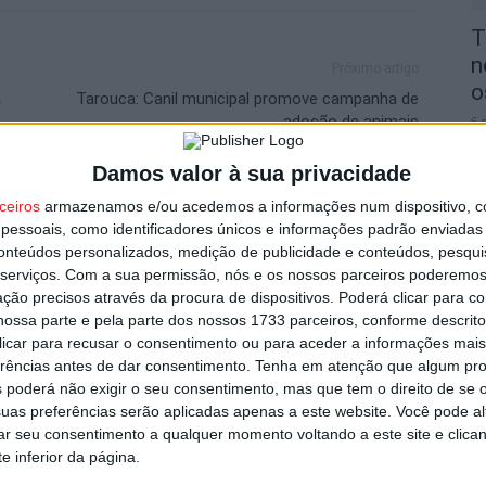
T
n
Próximo artigo
o
a
Tarouca: Canil municipal promove campanha de
adoção de animais
6 
Damos valor à sua privacidade
ceiros
armazenamos e/ou acedemos a informações num dispositivo, c
utor
essoais, como identificadores únicos e informações padrão enviadas 
conteúdos personalizados, medição de publicidade e conteúdos, pesqui
serviços.
Com a sua permissão, nós e os nossos parceiros poderemos 
V
ção precisos através da procura de dispositivos. Poderá clicar para co
i
ossa parte e pela parte dos nossos 1733 parceiros, conforme descrit
v
 clicar para recusar o consentimento ou para aceder a informações ma
6 
erências antes de dar consentimento.
Tenha em atenção que algum pr
 poderá não exigir o seu consentimento, mas que tem o direito de se 
uas preferências serão aplicadas apenas a este website. Você pode al
rar seu consentimento a qualquer momento voltando a este site e clica
icializou contratação de Andro Babić
e inferior da página.