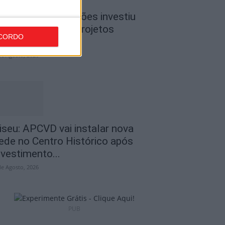
iseu: CIM Dão Lafões investiu
50 mil euros em projetos
CORDO
ducativos...
de Agosto, 2026
iseu: APCVD vai instalar nova
ede no Centro Histórico após
nvestimento...
de Agosto, 2026
PUB