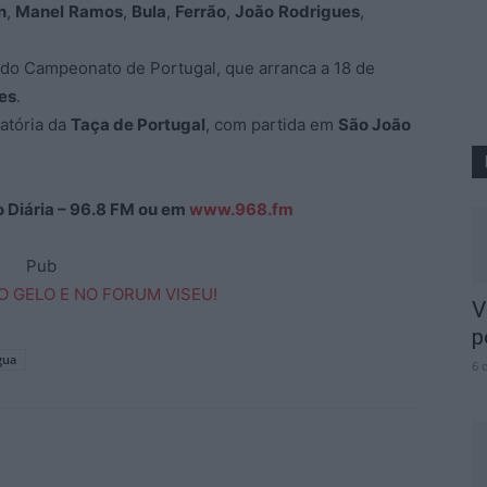
n
,
Manel
Ramos
,
Bula
,
Ferrão
,
João
Rodrigues
,
 do Campeonato de Portugal, que arranca a 18 de
es
.
natória da
Taça de Portugal
, com partida em
São João
ão Diária – 96.8 FM ou em
www.968.fm
Pub
V
p
gua
6 