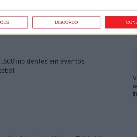
V
3
ÇÕES
DISCORDO
CON
e
6 
1.500 incidentes em eventos
tebol
V
s
i
6 