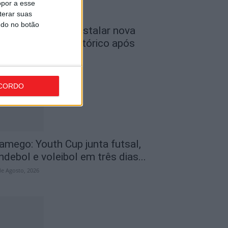
opor a esse
terar suas
ndo no botão
iseu: APCVD vai instalar nova
ede no Centro Histórico após
nvestimento...
de Agosto, 2026
CORDO
amego: Youth Cup junta futsal,
ndebol e voleibol em três dias...
de Agosto, 2026