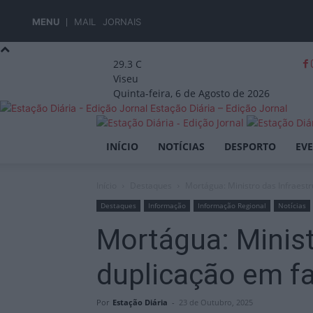
MENU
MAIL
JORNAIS
29.3
C
Viseu
Quinta-feira, 6 de Agosto de 2026
Estação Diária – Edição Jornal
INÍCIO
NOTÍCIAS
DESPORTO
EV
Início
Destaques
Mortágua: Ministro das Infraestru
Destaques
Informação
Informação Regional
Notícias
Mortágua: Minist
duplicação em fa
Por
Estação Diária
-
23 de Outubro, 2025