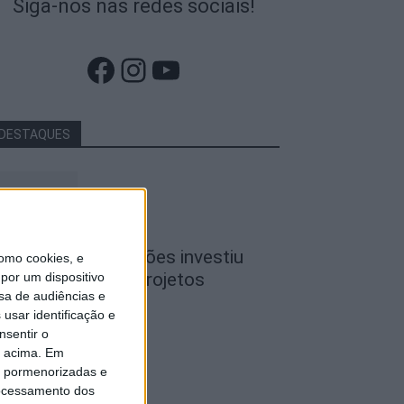
Siga-nos nas redes sociais!
Facebook
Instagram
YouTube
DESTAQUES
iseu: CIM Dão Lafões investiu
omo cookies, e
50 mil euros em projetos
por um dispositivo
sa de audiências e
ducativos...
usar identificação e
de Agosto, 2026
nsentir o
o acima. Em
is pormenorizadas e
ocessamento dos