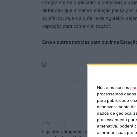
integralmente duplicado” e considerou urgen
defendeu que a melhor solução passa por um
aquíferos, seja a albufeira da Aguieira, s
captação para comercialização”.
Esta e outras notícias para ouvir na Estaç
Nós e os nossos
par
processamos dados p
para publicidade e 
desenvolvimento de 
dados de geolocaliza
processamento por n
Artigo anterior
alternativa, poderá
Liga dos Campeões: Sporting fecha jornada e
alterar as suas pref