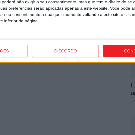
dispararam no primeiro trimestre de 2025
 poderá não exigir o seu consentimento, mas que tem o direito de se 
uas preferências serão aplicadas apenas a este website. Você pode al
rar seu consentimento a qualquer momento voltando a este site e clica
V
e inferior da página.
s
i
6 
ÇÕES
DISCORDO
CON
L
a
6 