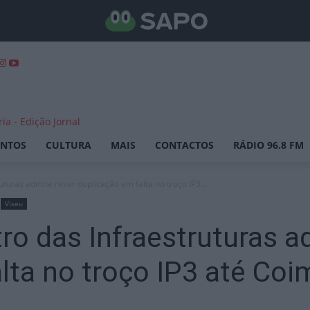
ENTOS
CULTURA
MAIS
CONTACTOS
RÁDIO 96.8 FM
turas admite rever duplicação em falta no troço IP3...
Viseu
ro das Infraestruturas a
lta no troço IP3 até Coi