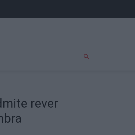
dmite rever
mbra