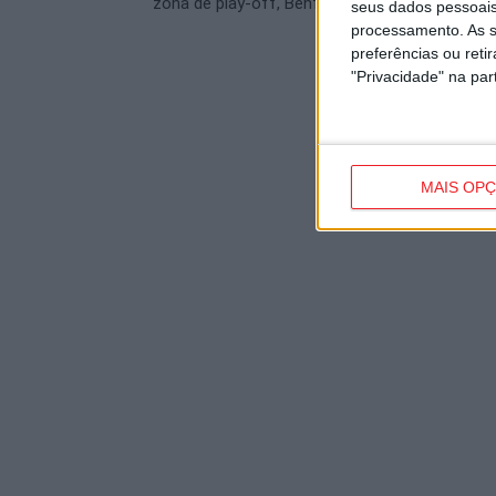
zona de play-off, Benfica ainda sem pontos
seus dados pessoais
processamento. As s
preferências ou reti
"Privacidade" na part
MAIS OP