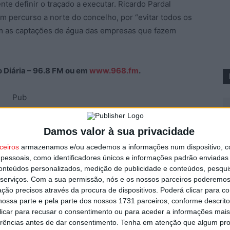
te definir o traçado a executar. Ricardo Pardal
 percurso a norte do concelho, por “evitar todos os
ejam as captações de água das empresas que fazem
ão Diária – 96.8 FM ou em
www.968.fm
.
Pub
Damos valor à sua privacidade
V
ceiros
armazenamos e/ou acedemos a informações num dispositivo, c
3
essoais, como identificadores únicos e informações padrão enviadas 
conteúdos personalizados, medição de publicidade e conteúdos, pesqui
e
serviços.
Com a sua permissão, nós e os nossos parceiros poderemos 
6 
ção precisos através da procura de dispositivos. Poderá clicar para co
ossa parte e pela parte dos nossos 1731 parceiros, conforme descrit
Próximo artigo
 clicar para recusar o consentimento ou para aceder a informações ma
m
Multas por uso do telemóvel ao volante
erências antes de dar consentimento.
Tenha em atenção que algum pr