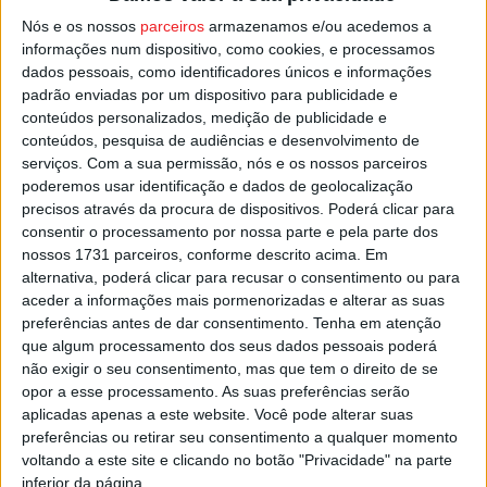
Nós e os nossos
parceiros
armazenamos e/ou acedemos a
informações num dispositivo, como cookies, e processamos
O juiz considerou que o incendiário “colocou em perigo a
dados pessoais, como identificadores únicos e informações
integridade física e a vida de pessoas, habitações e a
padrão enviadas por um dispositivo para publicidade e
grande mancha florestal” e decidiu pela prisão
conteúdos personalizados, medição de publicidade e
preventiva.
conteúdos, pesquisa de audiências e desenvolvimento de
serviços.
Com a sua permissão, nós e os nossos parceiros
poderemos usar identificação e dados de geolocalização
Esta e outras notícias para ouvir na Estação Diária – 96.8
precisos através da procura de dispositivos. Poderá clicar para
FM ou em
www.968.fm
.
consentir o processamento por nossa parte e pela parte dos
nossos 1731 parceiros, conforme descrito acima. Em
alternativa, poderá clicar para recusar o consentimento ou para
Pub
aceder a informações mais pormenorizadas e alterar as suas
preferências antes de dar consentimento.
Tenha em atenção
que algum processamento dos seus dados pessoais poderá
não exigir o seu consentimento, mas que tem o direito de se
TAGS
Incendiário
Mortágua
PJ
opor a esse processamento. As suas preferências serão
aplicadas apenas a este website. Você pode alterar suas
preferências ou retirar seu consentimento a qualquer momento
voltando a este site e clicando no botão "Privacidade" na parte
inferior da página.