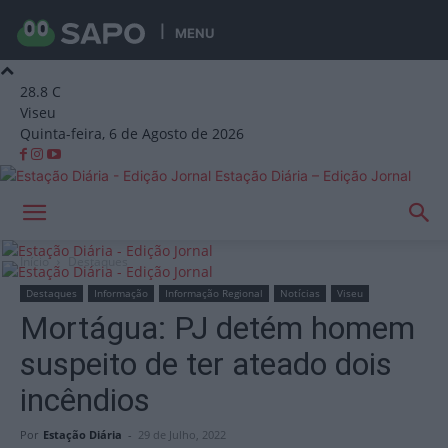
MENU
28.8
C
Viseu
Quinta-feira, 6 de Agosto de 2026
Estação Diária – Edição Jornal
Início
Destaques
Destaques
Informação
Informação Regional
Notícias
Viseu
Mortágua: PJ detém homem
suspeito de ter ateado dois
incêndios
Por
Estação Diária
-
29 de Julho, 2022