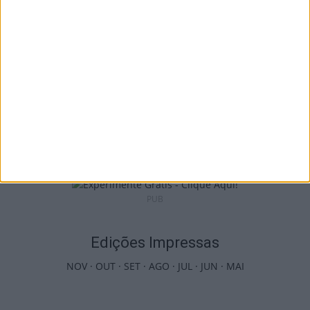
6 de Agosto, 2026
Viseu: APCVD vai instalar nova sede no
Centro Histórico após investimento...
6 de Agosto, 2026
PUB
Edições Impressas
NOV
·
OUT
·
SET
·
AGO
·
JUL
·
JUN
·
MAI