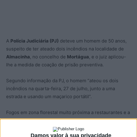
A
Polícia Judiciária (PJ)
deteve um homem de 50 anos,
suspeito de ter ateado dois incêndios na localidade de
Almacinha
, no concelho de
Mortágua
, e o juiz aplicou-
lhe a medida de coação de prisão preventiva.
Segundo informação da PJ, o homem “ateou os dois
incêndios na quarta-feira, 27 de julho, junto a uma
estrada e usando um maçarico portátil”.
Fogos em zona florestal muito próxima a restaurantes e a
uma unidade hoteleira, e só a pronta intervenção da
população e dos meios de combate impediu que os dois
Damos valor à sua privacidade
fogos tomassem proporções mais graves.