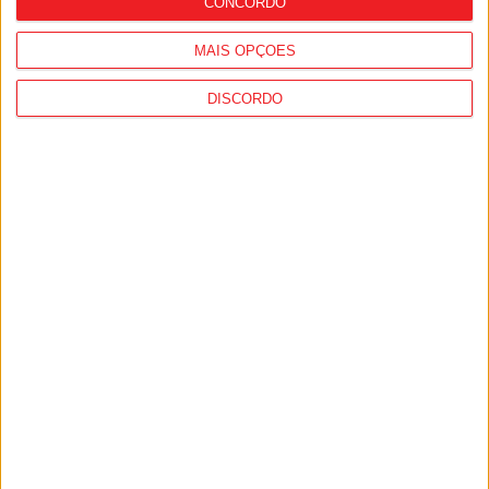
CONCORDO
MAIS OPÇÕES
DISCORDO
Campeonato de Portugal: Fim de época
com manutenção para Mortágua e
Cinfães e descida do Resende