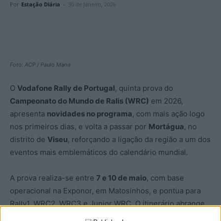
Por
Estação Diária
-
30 de Janeiro, 2026
Foto: ACP / Paulo Maria
O
Vodafone Rally de Portugal
, quinta prova do
Campeonato do Mundo de Ralis (WRC)
em 2026,
apresenta
novidades no programa
, com mais ação logo
nos primeiros dias, e volta a passar por
Mortágua
, no
distrito de
Viseu
, reforçando a ligação da região a um dos
eventos mais emblemáticos do calendário mundial.
A prova realiza-se entre
7 e 10 de maio
, com base
operacional na Exponor, em Matosinhos, e pontua para
Rally1, WRC2, WRC3 e Junior WRC. O itinerário abrange
17 municípios
das regiões Norte e Centro, incluindo