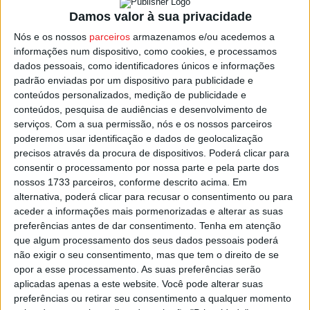
Mortágua, em traçados clássicos do WRC.
Damos valor à sua privacidade
Nós e os nossos
parceiros
armazenamos e/ou acedemos a
Os reconhecimentos decorrem entre
4 e 6 de maio
,
informações num dispositivo, como cookies, e processamos
enquanto o shakedown volta a realizar-se em
Baltar
, mas
dados pessoais, como identificadores únicos e informações
padrão enviadas por um dispositivo para publicidade e
este ano na tarde de quarta-feira. A partida acontece na
conteúdos personalizados, medição de publicidade e
quinta-feira, 7 de maio, em Coimbra
, com dois troços na
conteúdos, pesquisa de audiências e desenvolvimento de
zona Centro antes da Super Especial da Figueira da Foz.
serviços.
Com a sua permissão, nós e os nossos parceiros
poderemos usar identificação e dados de geolocalização
precisos através da procura de dispositivos. Poderá clicar para
A grande novidade é a realização de
dois troços na
consentir o processamento por nossa parte e pela parte dos
quinta-feira
, tornando o programa de sexta-feira mais
nossos 1733 parceiros, conforme descrito acima. Em
equilibrado e oferecendo mais espetáculo ao público.
alternativa, poderá clicar para recusar o consentimento ou para
aceder a informações mais pormenorizadas e alterar as suas
preferências antes de dar consentimento.
Tenha em atenção
Esta e outras notícias para ouvir na Estação Diária – 96.8
que algum processamento dos seus dados pessoais poderá
FM ou em
www.968.fm
.
não exigir o seu consentimento, mas que tem o direito de se
opor a esse processamento. As suas preferências serão
Pub
aplicadas apenas a este website. Você pode alterar suas
preferências ou retirar seu consentimento a qualquer momento