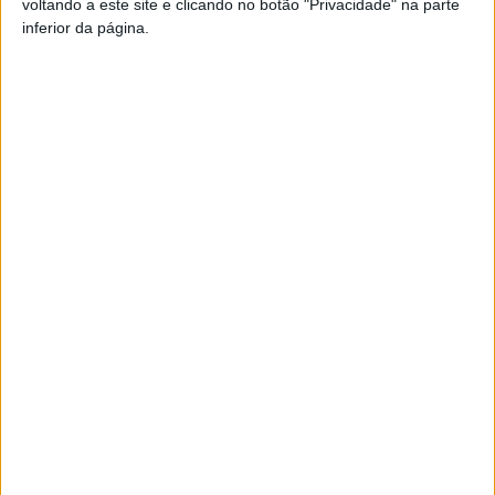
voltando a este site e clicando no botão "Privacidade" na parte
inferior da página.
TAGS
Mortágua
Rali de Portugal
Artigo anterior
Próximo artigo
Vouzela: Recolhidas 7,9
Viseu: APCV lança projeto
toneladas de resíduos têxteis
PRISMA para promover
em 2025
inclusão de pessoas com
deficiência
ARTIGOS RELACIONADOS
Mais do autor