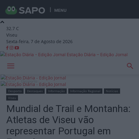
MENU
32.7
C
Viseu
Sexta-feira, 7 de Agosto de 2026
Estação Diária – Edição Jornal
Início
Desporto
Desporto
Destaques
Informação
Informação Regional
Notícias
Viseu
Mundial de Trail e Montanha:
Atletas de Viseu vão
representar Portugal em