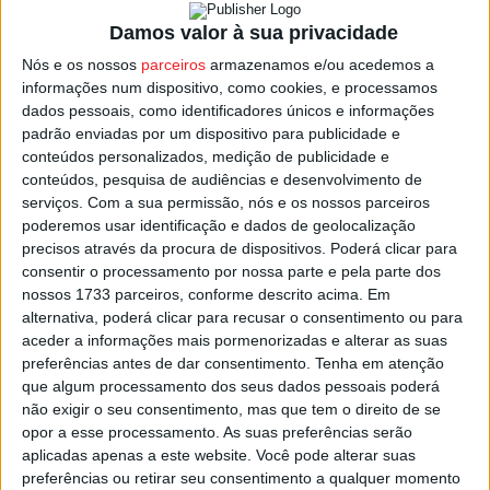
Vila Nova de Paiva
, vão integrar a seleção nacional.
Damos valor à sua privacidade
Portugal irá participar nas disciplinas de Trail Running
Nós e os nossos
parceiros
armazenamos e/ou acedemos a
Curto e Longo, e na Corrida de Montanha em “Uphill” e
informações num dispositivo, como cookies, e processamos
dados pessoais, como identificadores únicos e informações
“Up and Down”.
padrão enviadas por um dispositivo para publicidade e
conteúdos personalizados, medição de publicidade e
Na disciplina de Trail Running, a seleção portuguesa
conteúdos, pesquisa de audiências e desenvolvimento de
estará representada por 10 atletas masculinos e 10
serviços.
Com a sua permissão, nós e os nossos parceiros
poderemos usar identificação e dados de geolocalização
femininos, no ‘Short Trail’ que tem 45 quilómetros e um
precisos através da procura de dispositivos. Poderá clicar para
desnível positivo de 3.657 metros, e no Long Trail’, prova
consentir o processamento por nossa parte e pela parte dos
com 82 quilómetros de extensão e com 5.413 metros de
nossos 1733 parceiros, conforme descrito acima. Em
desnível positivo.
alternativa, poderá clicar para recusar o consentimento ou para
aceder a informações mais pormenorizadas e alterar as suas
preferências antes de dar consentimento.
Tenha em atenção
Esta e outras notícias para ouvir na Estação Diária – 96.8
que algum processamento dos seus dados pessoais poderá
FM ou em
www.968.fm
não exigir o seu consentimento, mas que tem o direito de se
opor a esse processamento. As suas preferências serão
Pub
aplicadas apenas a este website. Você pode alterar suas
preferências ou retirar seu consentimento a qualquer momento