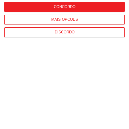
CONCORDO
MAIS OPÇÕES
DISCORDO
Viseu: GNR detém sete suspeitos por
furto de cobre na região