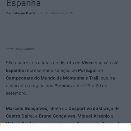
Espanha
Por
Estação Diária
-
21 de Setembro, 2025
Foto: David Marcu
São quatros os atletas do distrito de
Viseu
que vão até
Espanha
representar a seleção de
Portugal
no
Campeonato do Mundo de Montanha e Trail
, que irá
decorrer na região dos
Pirinéus
entre 23 e 29 de
setembro.
Marcelo
Gonçalves
, atleta do
Desportivo da Granja
de
Castro
Daire
, e
Bruno
Gonçalves
,
Miguel
Arsénio
e
Nélson
Santos
, que correm pelos
Runners do Demo
, de