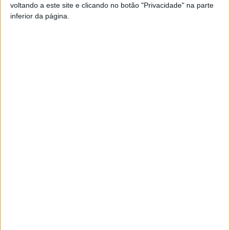
voltando a este site e clicando no botão "Privacidade" na parte
inferior da página.
TAGS
Castro Daire
Corrida Montanha
Desportivo Granja
Runners do Demo
Viseu
Artigo anterior
Próximo artigo
Taça Sócios de Mérito:
Taça de Portugal: Académico
Segunda eliminatória vai jogar-
de Viseu ‘cumpriu’ sem
se a 11 de outubro
facilitar
ARTIGOS RELACIONADOS
Mais do autor