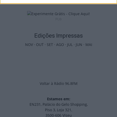
PUB
Edições Impressas
NOV
·
OUT
·
SET
·
AGO
·
JUL
·
JUN
·
MAI
Voltar à Rádio 96.8FM
Estamos em:
EN231, Palácio do Gelo Shopping,
Piso 3, Loja 321,
3500-606 Viseu