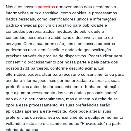
Académico de Viseu a participar numa prova mundial da
Nós e os nossos
parceiros
armazenamos e/ou acedemos a
modalidade, depois de Carolina Peres, em 2005, ter sido
informações num dispositivo, como cookies, e processamos
a primeira internacional academista no Campeonato da
dados pessoais, como identificadores únicos e informações
Europa de Juniores.
padrão enviadas por um dispositivo para publicidade e
conteúdos personalizados, medição de publicidade e
conteúdos, pesquisa de audiências e desenvolvimento de
Esta e outras notícias para ouvir na Estação Diária – 96.8
serviços.
Com a sua permissão, nós e os nossos parceiros
FM ou em
www.968.fm
poderemos usar identificação e dados de geolocalização
precisos através da procura de dispositivos. Poderá clicar para
Pub
consentir o processamento por nossa parte e pela parte dos
nossos 1731 parceiros, conforme descrito acima. Em
alternativa, poderá clicar para recusar o consentimento ou para
aceder a informações mais pormenorizadas e alterar as suas
TAGS
Académico de Viseu
Natação
preferências antes de dar consentimento.
Tenha em atenção
que algum processamento dos seus dados pessoais poderá
Taça do Mundo de Águas Abertas
não exigir o seu consentimento, mas que tem o direito de se
opor a esse processamento. As suas preferências serão
aplicadas apenas a este website. Você pode alterar suas
preferências ou retirar seu consentimento a qualquer momento
voltando a este site e clicando no botão "Privacidade" na parte
inferior da página.