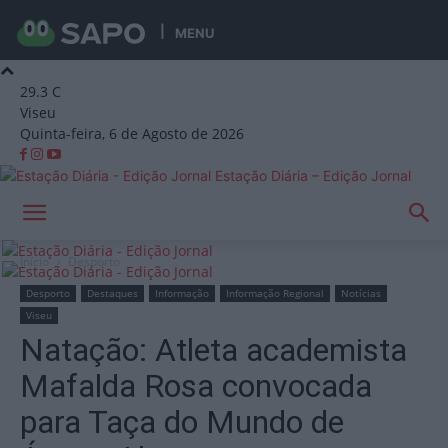
MENU
29.3
C
Viseu
Quinta-feira, 6 de Agosto de 2026
Estação Diária – Edição Jornal
Início
Desporto
Desporto
Destaques
Informação
Informação Regional
Notícias
Viseu
Natação: Atleta academista
Mafalda Rosa convocada
para Taça do Mundo de