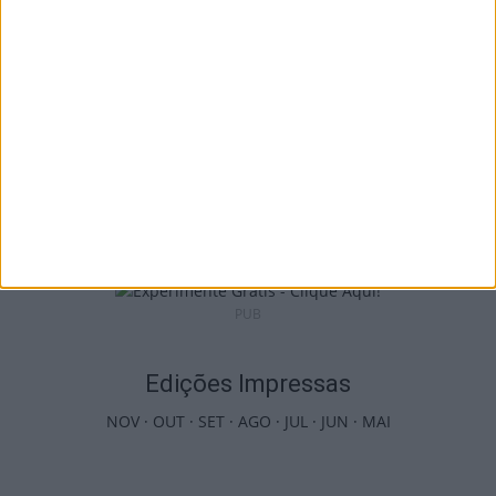
6 de Agosto, 2026
Penalva do Castelo: Festa do Vinho Dão
regressa a 23 de...
6 de Agosto, 2026
PUB
Edições Impressas
NOV
·
OUT
·
SET
·
AGO
·
JUL
·
JUN
·
MAI