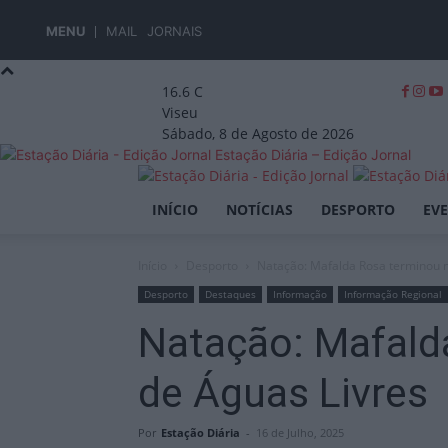
MENU
MAIL
JORNAIS
16.6
C
Viseu
Sábado, 8 de Agosto de 2026
Estação Diária – Edição Jornal
INÍCIO
NOTÍCIAS
DESPORTO
EV
Início
Desporto
Natação: Mafalda Rosa terminou no
Desporto
Destaques
Informação
Informação Regional
Natação: Mafalda
de Águas Livres
Por
Estação Diária
-
16 de Julho, 2025