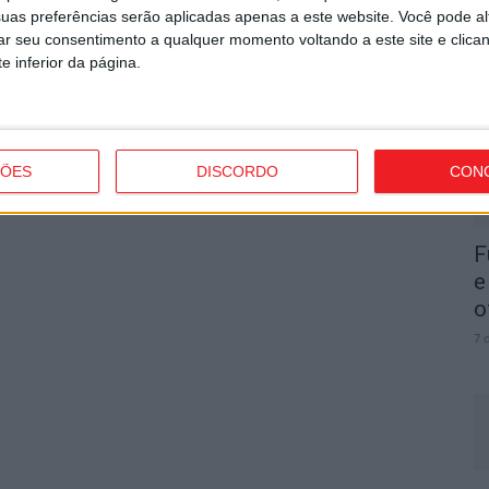
uas preferências serão aplicadas apenas a este website. Você pode al
I
rar seu consentimento a qualquer momento voltando a este site e clica
d
e inferior da página.
Próximo artigo
r-
Viseu: Morreu José Junqueiro
7 
ÇÕES
DISCORDO
CON
F
e
o
7 