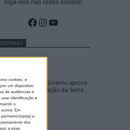
Siga-nos nas redes sociais!
Facebook
Instagram
YouTube
DESTAQUES
omo cookies, e
ão Pedro do Sul: Governo aprova
por um dispositivo
entro de Interpretação da Serra...
sa de audiências e
usar identificação e
de Agosto, 2026
nsentir o
o acima. Em
is pormenorizadas e
ocessamento dos
opor a esse