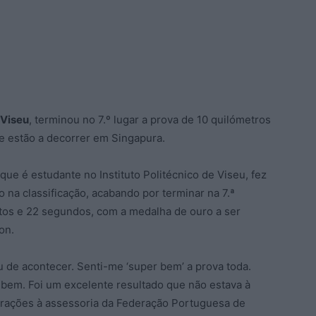
Viseu
, terminou no 7.º lugar a prova de 10 quilómetros
e estão a decorrer em Singapura.
ue é estudante no Instituto Politécnico de Viseu, fez
o na classificação, acabando por terminar na 7.ª
tos e 22 segundos, com a medalha de ouro a ser
on.
u de acontecer. Senti-me ‘super bem’ a prova toda.
u bem. Foi um excelente resultado que não estava à
larações à assessoria da Federação Portuguesa de