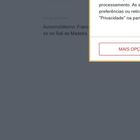
processamento. As s
preferências ou reti
"Privacidade" na part
Artigo anterior
Automobilismo: Francisco Custódio vai estrea
se no Rali da Madeira
MAIS OP