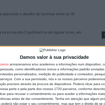
a assumido o desafio de terminar entre as 16
a na prova dos 5 quilómetros em águas livres, em
ão Diária – 96.8 FM ou em
www.968.fm
Damos valor à sua privacidade
ceiros
armazenamos e/ou acedemos a informações num dispositivo, c
S
Pub
essoais, como identificadores únicos e informações padrão enviadas 
C
conteúdos personalizados, medição de publicidade e conteúdos, pesqui
serviços.
Com a sua permissão, nós e os nossos parceiros poderemos 
8 
ção precisos através da procura de dispositivos. Poderá clicar para co
ossa parte e pela parte dos nossos 1733 parceiros, conforme descrit
 clicar para recusar o consentimento ou para aceder a informações ma
erências antes de dar consentimento.
Tenha em atenção que algum pr
 poderá não exigir o seu consentimento, mas que tem o direito de se 