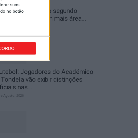
terar suas
ncêndios: Viseu é o segundo
ndo no botão
istrito do país com mais área...
de Agosto, 2026
CORDO
utebol: Jogadores do Académico
 Tondela vão exibir distinções
ficiais nas...
de Agosto, 2026