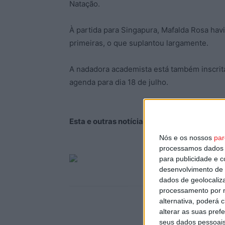
Natação.
À partida para Singapura, Mafalda Rosa havi
primeiras, o que suplantou largamente.
A nadadora academista está também inscrit
agenda para dia 18 de julho.
Esta e outras notícias para ouvir na Estaç
Nós e os nossos
par
processamos dados p
para publicidade e 
desenvolvimento de 
dados de geolocaliza
processamento por n
alternativa, poderá
alterar as suas pref
seus dados pessoais