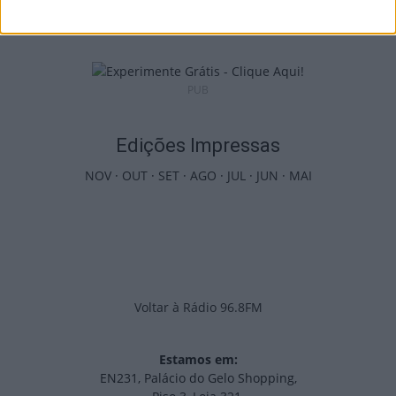
6 de Agosto, 2026
PUB
Edições Impressas
NOV
·
OUT
·
SET
·
AGO
·
JUL
·
JUN
·
MAI
Voltar à Rádio 96.8FM
Estamos em:
EN231, Palácio do Gelo Shopping,