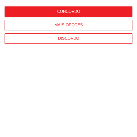
avançar com o projeto
CONCORDO
MAIS OPÇÕES
DISCORDO
Nelas: Lapa do Lobo recebe Aldeia
Cultural entre 24 e 26 de julho