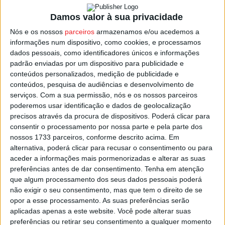
O piloto da
Nelasport
, terceiro classificado no
Damos valor à sua privacidade
Campeonato de Portugal de Kartcross, vai até Mação
Nós e os nossos
parceiros
armazenamos e/ou acedemos a
focado em fechar a época com a conquista de mais um
informações num dispositivo, como cookies, e processamos
troféu.
dados pessoais, como identificadores únicos e informações
padrão enviadas por um dispositivo para publicidade e
conteúdos personalizados, medição de publicidade e
O programa da
Taça de Portugal
arranca na tarde de
conteúdos, pesquisa de audiências e desenvolvimento de
sábado, 15 de novembro
, com treinos livres, treinos
serviços.
Com a sua permissão, nós e os nossos parceiros
cronometrados e as duas primeiras corridas de
poderemos usar identificação e dados de geolocalização
precisos através da procura de dispositivos. Poderá clicar para
qualificação.
consentir o processamento por nossa parte e pela parte dos
nossos 1733 parceiros, conforme descrito acima. Em
No
domingo, 16 de novembro
, disputam-se a terceira
alternativa, poderá clicar para recusar o consentimento ou para
qualificação, as meias-finais e as finais que determinarão
aceder a informações mais pormenorizadas e alterar as suas
preferências antes de dar consentimento.
Tenha em atenção
os vencedores da Taça de Portugal.
que algum processamento dos seus dados pessoais poderá
não exigir o seu consentimento, mas que tem o direito de se
Esta e outras notícias para ouvir na Estação Diária – 96.8
opor a esse processamento. As suas preferências serão
FM ou em
www.968.fm
.
aplicadas apenas a este website. Você pode alterar suas
preferências ou retirar seu consentimento a qualquer momento