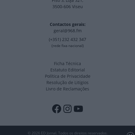
Piso 3, Loja 321,
3500-606 Viseu
Contactos gerais:
geral@968.fm
(+351) 232 432 347
(rede fixa nacional)
Ficha Técnica
Estatuto Editorial
Política de Privacidade
Resolução de Litígios
Livro de Reclamações
Facebook
Instagram
YouTube
© 2026 ED Jornal. Todos os direitos reservados.