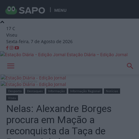
MENU
17
C
Viseu
Sexta-feira, 7 de Agosto de 2026
Estação Diária – Edição Jornal
Início
Desporto
Desporto
Destaques
Informação
Informação Regional
Notícias
Viseu
Nelas: Alexandre Borges
procura em Mação a
reconquista da Taça de