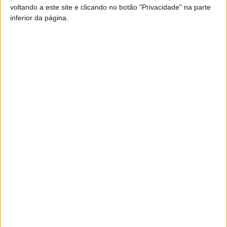
voltando a este site e clicando no botão "Privacidade" na parte
Pub
inferior da página.
TAGS
Alexandre Borges
Kartcross
Nelas
Artigo anterior
Próximo artigo
Moimenta da Beira: ‘Moimenta
Futebol: Sub23 do Académico
com Sabor 2025’ termina este
de Viseu têm novo treinador
sábado