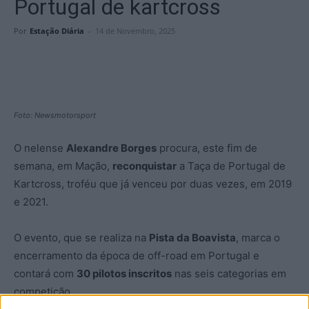
Portugal de kartcross
Por
Estação Diária
-
14 de Novembro, 2025
Foto: Newsmotorsport
O nelense
Alexandre Borges
procura, este fim de
semana, em Mação,
reconquistar
a Taça de Portugal de
Kartcross, troféu que já venceu por duas vezes, em 2019
e 2021.
O evento, que se realiza na
Pista da Boavista
, marca o
encerramento da época de off-road em Portugal e
contará com
30 pilotos inscritos
nas seis categorias em
competição.