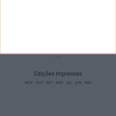
Incêndios: Viseu é o segundo distrito do
país com mais área...
7 de Agosto, 2026
PUB
Edições Impressas
NOV
·
OUT
·
SET
·
AGO
·
JUL
·
JUN
·
MAI