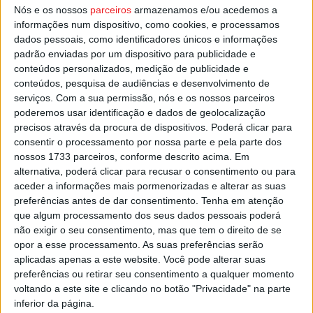
de Canas de Senhorim e de Santar/Moreira.
Nós e os nossos
parceiros
armazenamos e/ou acedemos a
informações num dispositivo, como cookies, e processamos
dados pessoais, como identificadores únicos e informações
Esta e outras notícias para ouvir na Estação Diária – 96.8
padrão enviadas por um dispositivo para publicidade e
FM ou em
www.968.fm
.
conteúdos personalizados, medição de publicidade e
conteúdos, pesquisa de audiências e desenvolvimento de
Pub
serviços.
Com a sua permissão, nós e os nossos parceiros
poderemos usar identificação e dados de geolocalização
precisos através da procura de dispositivos. Poderá clicar para
consentir o processamento por nossa parte e pela parte dos
nossos 1733 parceiros, conforme descrito acima. Em
TAGS
Cartão Sénior
Nelas
alternativa, poderá clicar para recusar o consentimento ou para
aceder a informações mais pormenorizadas e alterar as suas
preferências antes de dar consentimento.
Tenha em atenção
que algum processamento dos seus dados pessoais poderá
não exigir o seu consentimento, mas que tem o direito de se
opor a esse processamento. As suas preferências serão
aplicadas apenas a este website. Você pode alterar suas
preferências ou retirar seu consentimento a qualquer momento
Artigo anterior
Próximo artigo
voltando a este site e clicando no botão "Privacidade" na parte
Futebol: Académico derrotado
Futebol: Académico de Viseu
inferior da página.