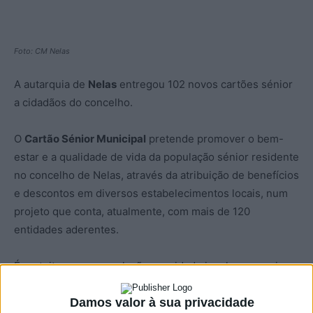
Foto: CM Nelas
A autarquia de
Nelas
entregou 102 novos cartões sénior
a cidadãos do concelho.
O
Cartão Sénior Municipal
pretende promover o bem-
estar e a qualidade de vida da população sénior residente
no concelho de Nelas, através da atribuição de benefícios
e descontos em diversos estabelecimentos locais, num
projeto que conta, atualmente, com mais de 120
entidades aderentes.
É gratuito para a população com idade igual ou superior a
66 anos, bastando que façam o solicitem no Balcão Único
da Loja do Cidadão de Nelas ou nos Espaços do Cidadão
Damos valor à sua privacidade