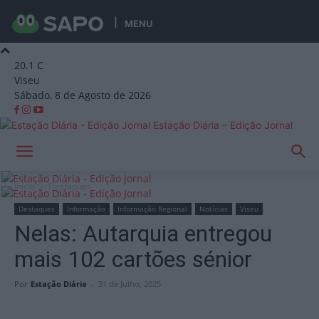
MENU
20.1
C
Viseu
Sábado, 8 de Agosto de 2026
Estação Diária – Edição Jornal
Início
Destaques
Destaques
Informação
Informação Regional
Notícias
Viseu
Nelas: Autarquia entregou
mais 102 cartões sénior
Por
Estação Diária
-
31 de Julho, 2025