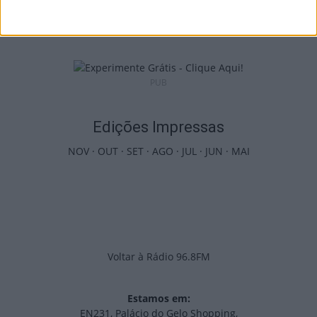
arrancam com seis dias de atividades...
7 de Agosto, 2026
PUB
Edições Impressas
NOV
·
OUT
·
SET
·
AGO
·
JUL
·
JUN
·
MAI
Voltar à Rádio 96.8FM
Estamos em:
EN231, Palácio do Gelo Shopping,