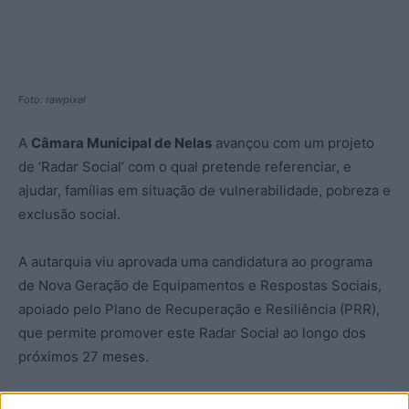
Foto: rawpixel
A
Câmara Municipal de Nelas
avançou com um projeto
de ‘Radar Social’ com o qual pretende referenciar, e
ajudar, famílias em situação de vulnerabilidade, pobreza e
exclusão social.
A autarquia viu aprovada uma candidatura ao programa
de Nova Geração de Equipamentos e Respostas Sociais,
apoiado pelo Plano de Recuperação e Resiliência (PRR),
que permite promover este Radar Social ao longo dos
próximos 27 meses.
A ideia, segundo o Município liderado por
Joaquim