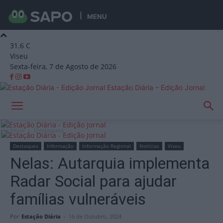
MENU
31.6
C
Viseu
Sexta-feira, 7 de Agosto de 2026
Estação Diária – Edição Jornal
Início
Destaques
Destaques
Informação
Informação Regional
Notícias
Viseu
Nelas: Autarquia implementa
Radar Social para ajudar
famílias vulneráveis
Por
Estação Diária
-
16 de Outubro, 2024