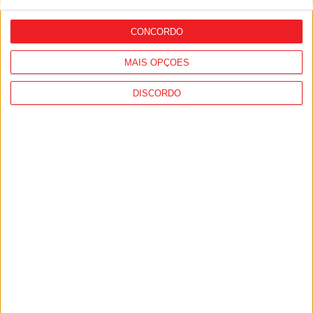
avançar com o projeto
CONCORDO
MAIS OPÇÕES
DISCORDO
Nelas: Lapa do Lobo recebe Aldeia
Cultural entre 24 e 26 de julho