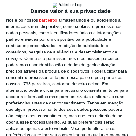
Amaral
, passa por “referenciar e identificar os problemas
Damos valor à sua privacidade
de pobreza e exclusão social, em complementaridade
Nós e os nossos
parceiros
armazenamos e/ou acedemos a
com a rede social municipal”, tendo sido constituída uma
informações num dispositivo, como cookies, e processamos
equipa, com “uma coordenadora e dois técnicos
dados pessoais, como identificadores únicos e informações
superiores, que procederam já à elaboração do plano”.
padrão enviadas por um dispositivo para publicidade e
conteúdos personalizados, medição de publicidade e
conteúdos, pesquisa de audiências e desenvolvimento de
Vai agora seguir-se a execução do Plano de Ação com os
serviços.
Com a sua permissão, nós e os nossos parceiros
trabalhos a terem por base a Georreferenciação Social
poderemos usar identificação e dados de geolocalização
das populações mais vulneráveis, e com reuniões de
precisos através da procura de dispositivos. Poderá clicar para
trabalho com parceiros locais, nomeadamente os
consentir o processamento por nossa parte e pela parte dos
nossos 1733 parceiros, conforme descrito acima. Em
agrupamentos de escolas e Serviço de Educação e
alternativa, poderá clicar para recusar o consentimento ou para
Cultura, Saúde, GNR, Juntas de Freguesia, entre outras
aceder a informações mais pormenorizadas e alterar as suas
entidades.
preferências antes de dar consentimento.
Tenha em atenção
que algum processamento dos seus dados pessoais poderá
não exigir o seu consentimento, mas que tem o direito de se
Esta e outras notícias para ouvir na Estação Diária – 96.8
opor a esse processamento. As suas preferências serão
FM ou em
www.968.fm
.
aplicadas apenas a este website. Você pode alterar suas
preferências ou retirar seu consentimento a qualquer momento