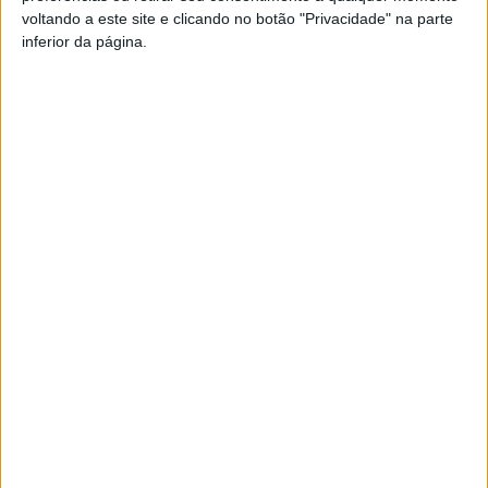
Pub
voltando a este site e clicando no botão "Privacidade" na parte
inferior da página.
TAGS
Nelas
Radar Social
Artigo anterior
Próximo artigo
Castro Daire: Município
Futebol: SAD do Académico
recebeu prémios de
vai participar às autoridades
‘Excelência Autárquica’
incidentes no final do jogo
com o Marítimo