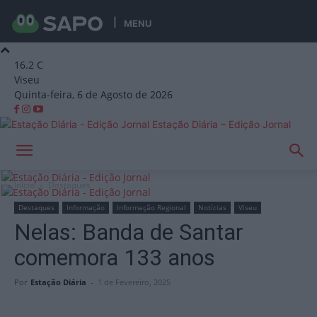
MENU
16.2
C
Viseu
Quinta-feira, 6 de Agosto de 2026
Estação Diária – Edição Jornal
Início
Destaques
Destaques
Informação
Informação Regional
Notícias
Viseu
Nelas: Banda de Santar
comemora 133 anos
Por
Estação Diária
-
1 de Fevereiro, 2025