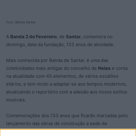
Foto: Banda Santar
A
Banda 2 de Fevereiro
, de
Santar
, comemora no
domingo, data da fundação, 133 anos de atividade.
Mais conhecida por Banda de Santar, é uma das
coletividades mais antigas do concelho de
Nelas
e conta
na atualidade com 45 elementos, de vários escalões
etários, e tem vindo a adaptar-se aos tempos modernos,
atualizando o reportório com a adesão aos novos estilos
musicais.
Comemorações dos 133 anos que ficarão marcadas pelo
lançamento das obras de construção a sede da
coletividade, um anseio que alimenta desde 2019, altura