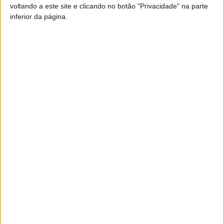
Pub
voltando a este site e clicando no botão "Privacidade" na parte
inferior da página.
TAGS
Banda de Santar
Nelas
Artigo anterior
Próximo artigo
Campeonato de Portugal:
Liga 2: Tondela deu um passo
Cinfães e Mortágua jogam
em frente, Académico um
fora de casa
para trás
ARTIGOS RELACIONADOS
Mais do autor