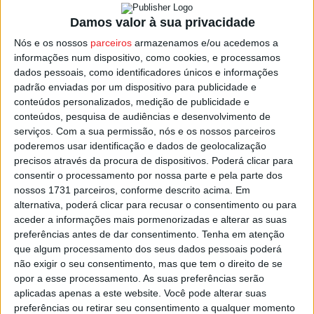
em que foram dados os primeiros passos para a
Damos valor à sua privacidade
concretização desse sonho.
Nós e os nossos
parceiros
armazenamos e/ou acedemos a
informações num dispositivo, como cookies, e processamos
Outro dos destaques do programa dos 133 anos vai ser a
dados pessoais, como identificadores únicos e informações
apresentação da nova indumentária para os elementos da
padrão enviadas por um dispositivo para publicidade e
Banda de Santar.
conteúdos personalizados, medição de publicidade e
conteúdos, pesquisa de audiências e desenvolvimento de
serviços.
Com a sua permissão, nós e os nossos parceiros
A celebração do aniversário começa com uma arruada na
poderemos usar identificação e dados de geolocalização
vila de Santar, pelas 09:30, seguida de uma romagem ao
precisos através da procura de dispositivos. Poderá clicar para
cemitério para homenagear antigos sócios e músicos e
consentir o processamento por nossa parte e pela parte dos
após a missa na Igreja Matriz, pelas 11:00, vai haver um
nossos 1731 parceiros, conforme descrito acima. Em
alternativa, poderá clicar para recusar o consentimento ou para
almoço convívio, seguido de uma tarde cultural com a
aceder a informações mais pormenorizadas e alterar as suas
atuação da banda.
preferências antes de dar consentimento.
Tenha em atenção
que algum processamento dos seus dados pessoais poderá
Esta e outras notícias para ouvir na Estação Diária – 96.8
não exigir o seu consentimento, mas que tem o direito de se
opor a esse processamento. As suas preferências serão
FM ou em
www.968.fm
aplicadas apenas a este website. Você pode alterar suas
preferências ou retirar seu consentimento a qualquer momento