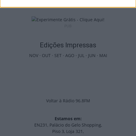
5 de Agosto, 2026
PUB
Edições Impressas
NOV
·
OUT
·
SET
·
AGO
·
JUL
·
JUN
·
MAI
Voltar à Rádio 96.8FM
Estamos em:
EN231, Palácio do Gelo Shopping,
Piso 3, Loja 321,