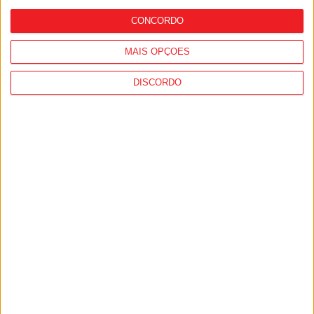
CONCORDO
MAIS OPÇÕES
DISCORDO
Nelas: Lapa do Lobo recebe Aldeia
Cultural entre 24 e 26 de julho