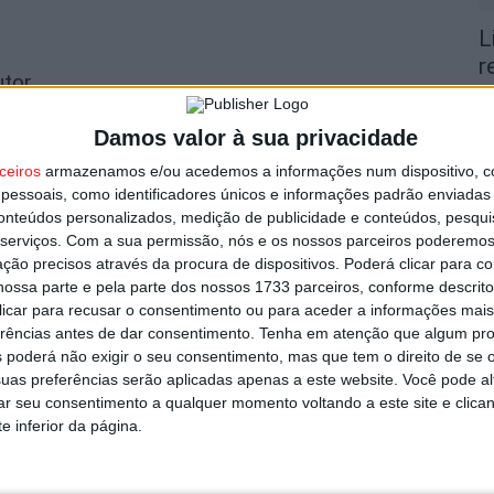
L
r
utor
7 
Damos valor à sua privacidade
ceiros
armazenamos e/ou acedemos a informações num dispositivo, c
essoais, como identificadores únicos e informações padrão enviadas 
conteúdos personalizados, medição de publicidade e conteúdos, pesqui
serviços.
Com a sua permissão, nós e os nossos parceiros poderemos 
V
ção precisos através da procura de dispositivos. Poderá clicar para co
p
ossa parte e pela parte dos nossos 1733 parceiros, conforme descrit
 clicar para recusar o consentimento ou para aceder a informações ma
6 
regressa em setembro com Rui Veloso
erências antes de dar consentimento.
Tenha em atenção que algum pr
 poderá não exigir o seu consentimento, mas que tem o direito de se 
uas preferências serão aplicadas apenas a este website. Você pode al
rar seu consentimento a qualquer momento voltando a este site e clica
e inferior da página.
T