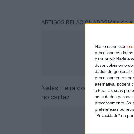
ARTIGOS RELACIONADOS
Mais do a
Nós e os nossos
par
processamos dados p
para publicidade e 
desenvolvimento de 
dados de geolocaliza
processamento por n
alternativa, poderá
Nelas: Feira do Vinho do Dão 
alterar as suas pref
no cartaz
seus dados pessoais
processamento. As s
preferências ou reti
"Privacidade" na part