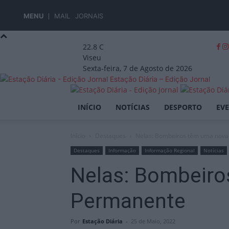
MENU
MAIL
JORNAIS
22.8
C
Viseu
Sexta-feira, 7 de Agosto de 2026
Estação Diária – Edição Jornal
INÍCIO
NOTÍCIAS
DESPORTO
EV
Início
Destaques
Nelas: Bombeiros têm uma nova
Destaques
Informação
Informação Regional
Notícias
Nelas: Bombeiro
Permanente
Por
Estação Diária
-
25 de Maio, 2022