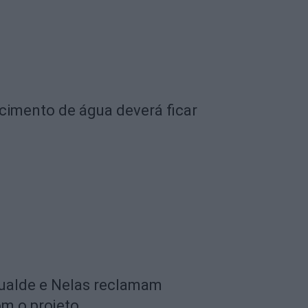
cimento de água deverá ficar
ualde e Nelas reclamam
om o projeto