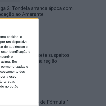
iga 2: Tondela arranca época com
eceção ao Amarante
de Agosto, 2026
omo cookies, e
por um dispositivo
sa de audiências e
usar identificação e
iseu: GNR detém sete suspeitos
nsentir o
or furto de cobre na região
o acima. Em
is pormenorizadas e
de Agosto, 2026
ocessamento dos
opor a esse
terar suas
ndo no botão
ondela: Exposição de Fórmula 1