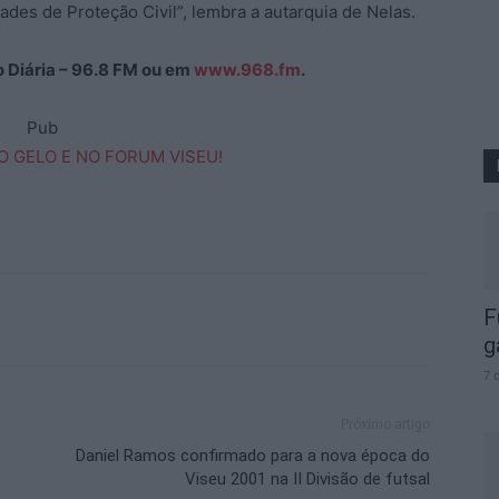
des de Proteção Civil”, lembra a autarquia de Nelas.
ão Diária – 96.8 FM ou em
www.968.fm
.
Pub
F
g
7 
Próximo artigo
Daniel Ramos confirmado para a nova época do
Viseu 2001 na II Divisão de futsal