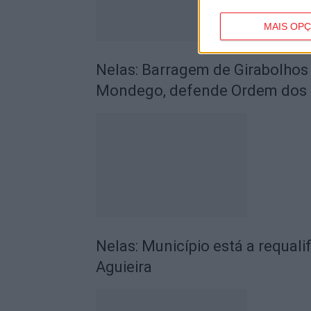
MAIS OP
Nelas: Barragem de Girabolhos 
Mondego, defende Ordem dos 
Nelas: Município está a requali
Aguieira