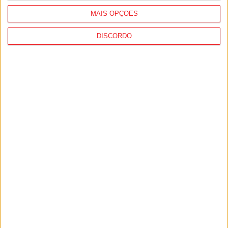
MAIS OPÇÕES
DISCORDO
Nelas: Lapa do Lobo recebe Aldeia
Cultural entre 24 e 26 de julho