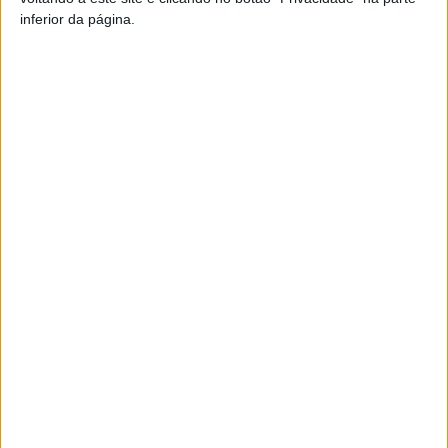
inferior da página.
Artigo anterior
Próximo artigo
Autoridades promovem
Liga 2: Definidos horários para
campanha de segurança
mais quatro jornadas
rodoviária para motociclistas
ARTIGOS RELACIONADOS
Mais do autor