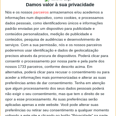
Damos valor à sua privacidade
Amanhã, 2 de março é Dia Internacional das Florestas,
Nós e os nossos
parceiros
armazenamos e/ou acedemos a
informações num dispositivo, como cookies, e processamos
instituído pelas Nações Unidas com o objetivo da
dados pessoais, como identificadores únicos e informações
promoção de uma gestão sustentável das florestas,
padrão enviadas por um dispositivo para publicidade e
procurando garantir que as gerações futuras continuem a
conteúdos personalizados, medição de publicidade e
beneficiar de todas as mais valias da produção florestal.
conteúdos, pesquisa de audiências e desenvolvimento de
serviços.
Com a sua permissão, nós e os nossos parceiros
poderemos usar identificação e dados de geolocalização
As comemorações este ano têm por mote ‘Florestas e
precisos através da procura de dispositivos. Poderá clicar para
inovação: novas soluções para um mundo melhor’.
consentir o processamento por nossa parte e pela parte dos
nossos 1733 parceiros, conforme descrito acima. Em
alternativa, poderá clicar para recusar o consentimento ou para
Esta e outras notícias para ouvir na Estação Diária – 96.8
aceder a informações mais pormenorizadas e alterar as suas
FM ou em
www.968.fm
.
preferências antes de dar consentimento.
Tenha em atenção
que algum processamento dos seus dados pessoais poderá
Pub
não exigir o seu consentimento, mas que tem o direito de se
opor a esse processamento. As suas preferências serão
aplicadas apenas a este website. Você pode alterar suas
preferências ou retirar seu consentimento a qualquer momento
TAGS
Dia Mundial da Árvore
Nelas
voltando a este site e clicando no botão "Privacidade" na parte