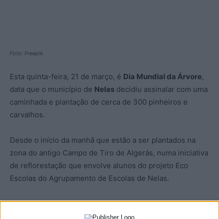
Foto: Freepik
Esta quinta-feira, 21 de março, é
Dia Mundial da Árvore
,
data que o município de
Nelas
decidiu assinalar com uma
caminhada e plantação de cerca de 300 pinheiros e
carvalhos.
Desde o início da manhã que estão a ser plantados na
zona do antigo Campo de Tiro de Algerás, numa iniciativa
de reflorestação que envolve alunos do projeto Eco
Escolas do Agrupamento de Escolas de Nelas.
Há ainda no programa uma caminhada pela freguesia de
Nelas.