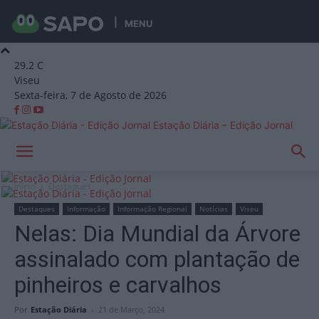
MENU
29.2
C
Viseu
Sexta-feira, 7 de Agosto de 2026
Estação Diária – Edição Jornal
Início
Destaques
Destaques
Informação
Informação Regional
Notícias
Viseu
Nelas: Dia Mundial da Árvore
assinalado com plantação de
pinheiros e carvalhos
Por
Estação Diária
-
21 de Março, 2024