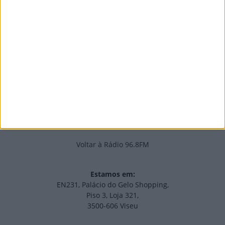
PUB
Edições Impressas
NOV
·
OUT
·
SET
·
AGO
·
JUL
·
JUN
·
MAI
Voltar à Rádio 96.8FM
Estamos em:
EN231, Palácio do Gelo Shopping,
Piso 3, Loja 321,
3500-606 Viseu