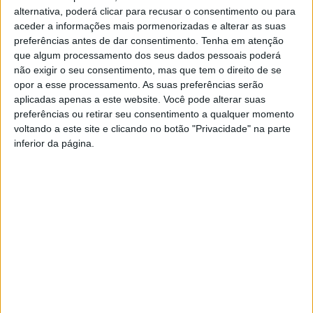
alternativa, poderá clicar para recusar o consentimento ou para
aceder a informações mais pormenorizadas e alterar as suas
A unidade vai ficar instalada no Parque Industrial de
preferências antes de dar consentimento.
Tenha em atenção
Nelas.
que algum processamento dos seus dados pessoais poderá
não exigir o seu consentimento, mas que tem o direito de se
Por ano, prevê tratar cerca de 75 toneladas de plástico e
opor a esse processamento. As suas preferências serão
resíduos sólidos urbanos e industriais, que serão
aplicadas apenas a este website. Você pode alterar suas
preferências ou retirar seu consentimento a qualquer momento
transformados em biolíquido que será reaproveitado para
voltando a este site e clicando no botão "Privacidade" na parte
fabrico de novos elementos em plástico ou para
inferior da página.
utilização em combustíveis.
Esta e outras notícias para ouvir em desenvolvimento na
Estação Diária – 96.8 FM ou em
www.968.fm
.
Pub