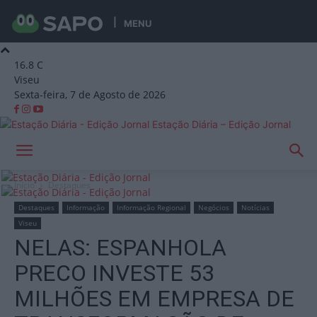
MENU
16.8
C
Viseu
Sexta-feira, 7 de Agosto de 2026
Estação Diária – Edição Jornal
Início
Destaques
Destaques
Informação
Informação Regional
Negócios
Notícias
Viseu
NELAS: ESPANHOLA
PRECO INVESTE 53
MILHÕES EM EMPRESA DE