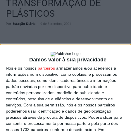
TRANSFORMAÇÃO DE
PLÁSTICOS
Por
Estação Diária
-
9 de Setembro, 2021
Damos valor à sua privacidade
A Câmara de
Nelas
anunciou que vai ser instalada no
Nós e os nossos
parceiros
armazenamos e/ou acedemos a
concelho uma empresa de transformação de resíduos
informações num dispositivo, como cookies, e processamos
dados pessoais, como identificadores únicos e informações
plásticos em biolíquido, num investimento de 53 milhões
padrão enviadas por um dispositivo para publicidade e
de euros da espanhola Preco.
conteúdos personalizados, medição de publicidade e
conteúdos, pesquisa de audiências e desenvolvimento de
Em nota à imprensa, a Câmara de Nelas, acrescenta ainda
serviços.
Com a sua permissão, nós e os nossos parceiros
poderemos usar identificação e dados de geolocalização
que este projeto vai permitir “a criação de cerca de 100
precisos através da procura de dispositivos. Poderá clicar para
postos de trabalho diretos e mais de 300 postos de
consentir o processamento por nossa parte e pela parte dos
trabalho indiretos”.
nossos 1733 parceiros, conforme descrito acima. Em