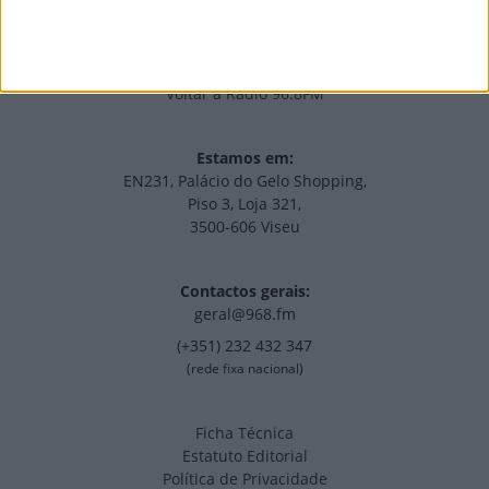
Voltar à Rádio 96.8FM
Estamos em:
EN231, Palácio do Gelo Shopping,
Piso 3, Loja 321,
3500-606 Viseu
Contactos gerais:
geral@968.fm
(+351) 232 432 347
(rede fixa nacional)
Ficha Técnica
Estatuto Editorial
Política de Privacidade