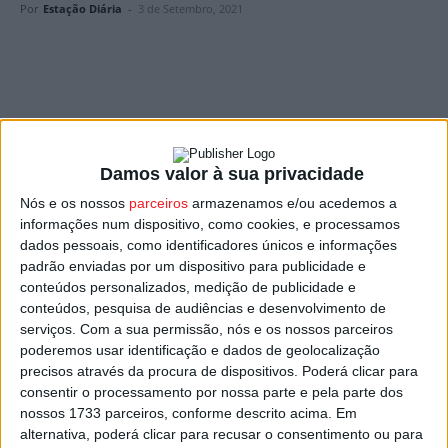
Por
Estação Diária
-
3 de Setembro, 2021
A 30.ª Feira do Vinho do Dão decorre até domingo, em
Damos valor à sua privacidade
Nelas, com um programa que volta a ser adaptado à
Nós e os nossos
parceiros
armazenamos e/ou acedemos a
pandemia de covid-19, recorrendo às novas tecnologias
informações num dispositivo, como cookies, e processamos
para levar os vinhos da região a vários pontos do mundo.
dados pessoais, como identificadores únicos e informações
padrão enviadas por um dispositivo para publicidade e
A edição deste ano conta com uma loja ‘online’, provas de
conteúdos personalizados, medição de publicidade e
conteúdos, pesquisa de audiências e desenvolvimento de
vinho, visitas a quintas e um momento cultural, com a
serviços.
Com a sua permissão, nós e os nossos parceiros
reposição do espetáculo musical “Só queria que me
poderemos usar identificação e dados de geolocalização
saísse Dão”, da associação cultural Contracanto.
precisos através da procura de dispositivos. Poderá clicar para
consentir o processamento por nossa parte e pela parte dos
nossos 1733 parceiros, conforme descrito acima. Em
Os vinhos podem ser comprados ‘online’ e
alternativa, poderá clicar para recusar o consentimento ou para
experimentados durante a feira, seja em visitas às