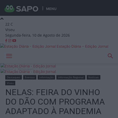
MENU
22
C
Viseu
Segunda-feira, 10 de Agosto de 2026
Estação Diária – Edição Jornal
Início
Destaques
Destaques
Eventos
Informação
Informação Regional
Notícias
Viseu
NELAS: FEIRA DO VINHO
DO DÃO COM PROGRAMA
ADAPTADO À PANDEMIA