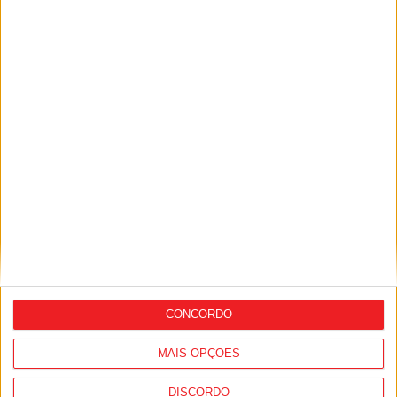
Facebook
Instagram
YouTube
DESTAQUES
Viseu: Feira de São Mateus bate recorde
com mais de 56...
10 de Agosto, 2026
CONCORDO
MAIS OPÇÕES
DISCORDO