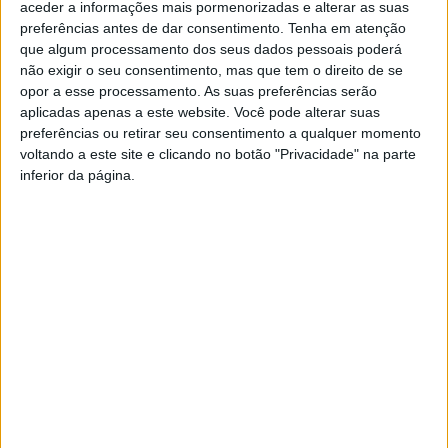
aceder a informações mais pormenorizadas e alterar as suas
quintas e aos produtores que têm as portas abertas.
preferências antes de dar consentimento.
Tenha em atenção
que algum processamento dos seus dados pessoais poderá
Esta e outras notícias para ouvir em desenvolvimento na
não exigir o seu consentimento, mas que tem o direito de se
opor a esse processamento. As suas preferências serão
Estação Diária – 96.8 FM ou em
www.968.fm
.
aplicadas apenas a este website. Você pode alterar suas
preferências ou retirar seu consentimento a qualquer momento
Pub
voltando a este site e clicando no botão "Privacidade" na parte
inferior da página.
Artigo anterior
Próximo artigo
VISEU: PRIMEIROS 6 KM DA
CONSTÁLICA RALI DE
CICLOVIA URBANA
VOUZELA REGRESSA A 12 DE
DISPONÍVEIS EM BREVE,
SETEMBRO