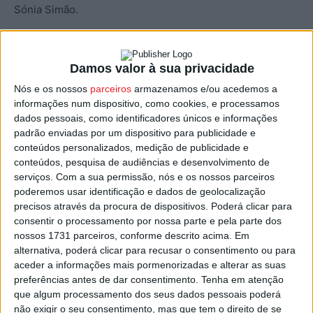
Sónia Simão.
A coordenadora geral da Fundação Lapa do Lobo,
destacou ainda no programa deste ano do Aldeia Cultural
Damos valor à sua privacidade
“mais exposições” que irão acontecer “tanto na galeria da
Nós e os nossos
parceiros
armazenamos e/ou acedemos a
fundação como na rua”.
informações num dispositivo, como cookies, e processamos
dados pessoais, como identificadores únicos e informações
padrão enviadas por um dispositivo para publicidade e
Quanto às sessões de cinema, prevista a exibição de ‘O
conteúdos personalizados, medição de publicidade e
povo que conto’ um documentário de Tiago Pereira que
conteúdos, pesquisa de audiências e desenvolvimento de
resultou de um entrevistas feitas às pessoas,
serviços.
Com a sua permissão, nós e os nossos parceiros
principalmente as mais velhas, da Lapa do Lobo, projeto
poderemos usar identificação e dados de geolocalização
precisos através da procura de dispositivos. Poderá clicar para
que durou um ano e foi feito para a primeira edição da
consentir o processamento por nossa parte e pela parte dos
Aldeia Cultural, em 2018.
nossos 1731 parceiros, conforme descrito acima. Em
alternativa, poderá clicar para recusar o consentimento ou para
Haverá ainda oficinas de canto, de cerâmica, de rendas
aceder a informações mais pormenorizadas e alterar as suas
preferências antes de dar consentimento.
Tenha em atenção
de bilro, oficinas de provas de vinho, concertos de
que algum processamento dos seus dados pessoais poderá
música, apresentações de livros e sessões de contos.
não exigir o seu consentimento, mas que tem o direito de se