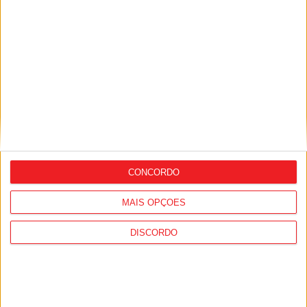
Nelas: Nova conduta de abastecimento
de água deverá ficar concluída em junho
de 2027
CONCORDO
MAIS OPÇÕES
DISCORDO
Barragem de Girabolhos: Mangualde e
Nelas reclamam contrapartidas para
avançar com o projeto