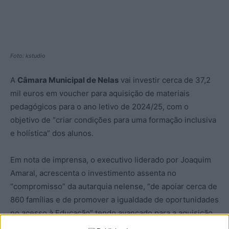
Foto: kstudio
A
Câmara Municipal de Nelas
vai investir cerca de 37,2
mil euros em voucher para aquisição de materiais
pedagógicos para o ano letivo de 2024/25, com o
objetivo de “criar condições para uma formação inclusiva
e holística” dos alunos.
Em nota de imprensa, o executivo liderado por Joaquim
Amaral, acrescenta o investimento assenta no
“compromisso” da autarquia nelense, “de apoiar cerca de
860 famílias e de promover a igualdade de oportunidades
no acesso à Educação” tendo avançado para a aquisição
de “materiais pedagógicos, nas papelarias do concelho”