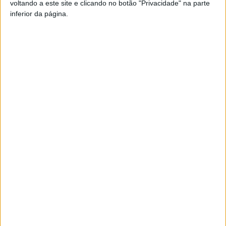
voltando a este site e clicando no botão "Privacidade" na parte
inferior da página.
TAGS
Apoio Escolar
Nelas
Artigo anterior
Próximo artigo
Futsal: Seleção de Portugal a
Liga 2: Tondela consentiu o
caminho de Viseu para três
empate já nos descontos
jogos de preparação
ARTIGOS RELACIONADOS
Mais do autor