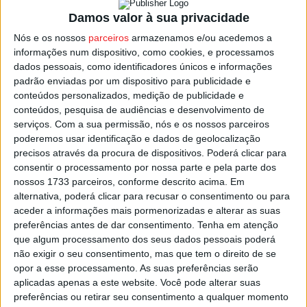
para o pré-escolar e primeiro ciclo do ensino público ou
Damos valor à sua privacidade
privado.
Nós e os nossos
parceiros
armazenamos e/ou acedemos a
informações num dispositivo, como cookies, e processamos
dados pessoais, como identificadores únicos e informações
A Câmara de Nelas avançou ainda que apoia também na
padrão enviadas por um dispositivo para publicidade e
aquisição de livros de fichas do primeiro ciclo, e que
conteúdos personalizados, medição de publicidade e
serão disponibilizados os manuais de Inglês e os das
conteúdos, pesquisa de audiências e desenvolvimento de
Atividades de Enriquecimento Curricular (AEC).
serviços.
Com a sua permissão, nós e os nossos parceiros
poderemos usar identificação e dados de geolocalização
precisos através da procura de dispositivos. Poderá clicar para
Para isso, acrescenta, os encarregados de educação
consentir o processamento por nossa parte e pela parte dos
devem dirigir-se, a partir de 21 de agosto, ao Serviço de
nossos 1733 parceiros, conforme descrito acima. Em
Educação, no edifício Multiusos em Nelas.
alternativa, poderá clicar para recusar o consentimento ou para
aceder a informações mais pormenorizadas e alterar as suas
preferências antes de dar consentimento.
Tenha em atenção
Esta e outras notícias para ouvir na Estação Diária – 96.8
que algum processamento dos seus dados pessoais poderá
FM ou em
www.968.fm
.
não exigir o seu consentimento, mas que tem o direito de se
opor a esse processamento. As suas preferências serão
Pub
aplicadas apenas a este website. Você pode alterar suas
preferências ou retirar seu consentimento a qualquer momento