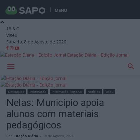
MENU
16.6
C
Viseu
Sábado, 8 de Agosto de 2026
Estação Diária – Edição Jornal
Início
Destaques
Destaques
Informação
Informação Regional
Notícias
Viseu
Nelas: Município apoia
alunos com materiais
pedagógicos
Por
Estação Diária
-
10 de Agosto, 2024