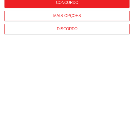
CONCORDO
MAIS OPÇÕES
DISCORDO
Nelas: Lapa do Lobo recebe Aldeia
Cultural entre 24 e 26 de julho