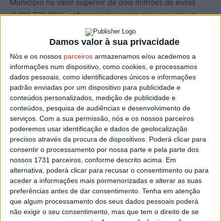
Município no valor superior de dois milhões de euros
(2.108.772,29€), cofinanciada apenas em cerca de um
milhão e duzentos mil euros (1.228.807,27€), para um
valor total de três milhões trezentos e trinta e sete mil
Damos valor à sua privacidade
euros (3.337.579,56€)”, informou o executivo liderado
Nós e os nossos
parceiros
armazenamos e/ou acedemos a
por Joaquim Amaral.
informações num dispositivo, como cookies, e processamos
dados pessoais, como identificadores únicos e informações
padrão enviadas por um dispositivo para publicidade e
Com o projeto que pretende concretizar, o Município de
conteúdos personalizados, medição de publicidade e
Nelas garante que “será um exemplo no âmbito do
conteúdos, pesquisa de audiências e desenvolvimento de
tratamento de águas residuais, com capacidade para
serviços.
Com a sua permissão, nós e os nossos parceiros
poderemos usar identificação e dados de geolocalização
tratar mais de 640 mil metros cúbicos de água residual
precisos através da procura de dispositivos. Poderá clicar para
tratada/ano”, acrescentando que “este projeto gera uma
consentir o processamento por nossa parte e pela parte dos
poupança ao Município superior a 100 mil euros/ano na
nossos 1731 parceiros, conforme descrito acima. Em
compra de água tratada para abastecimento de consumo
alternativa, poderá clicar para recusar o consentimento ou para
aceder a informações mais pormenorizadas e alterar as suas
doméstico”, prevendo que, “em breve, a água residual da
preferências antes de dar consentimento.
Tenha em atenção
ETAR Nelas III será tratada de forma controlada e
que algum processamento dos seus dados pessoais poderá
adequada, em perfeitas condições de ser novamente
não exigir o seu consentimento, mas que tem o direito de se
usada para outros fins”.