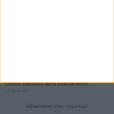
Viseu: CIM Dão Lafões investiu 350 mil
euros em projetos educativos...
6 de Agosto, 2026
Viseu: APCVD vai instalar nova sede no
Centro Histórico após investimento...
6 de Agosto, 2026
PUB