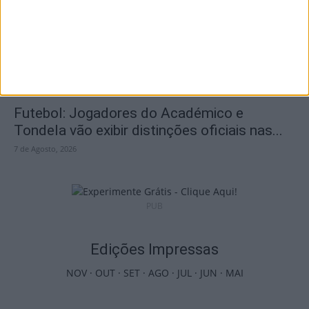
7 de Agosto, 2026
Futebol: Jogadores do Académico e
Tondela vão exibir distinções oficiais nas...
7 de Agosto, 2026
PUB
Edições Impressas
NOV
·
OUT
·
SET
·
AGO
·
JUL
·
JUN
·
MAI