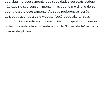
que algum processamento dos seus dados pessoais poderá
particular assegurando as necessidades de medicação
não exigir o seu consentimento, mas que tem o direito de se
opor a esse processamento. As suas preferências serão
da população mais idosa, “e a verificação de alguns
aplicadas apenas a este website. Você pode alterar suas
parâmetros como a medição da tensão arterial e da
preferências ou retirar seu consentimento a qualquer momento
glicemia, com o apoio das farmácias”, informou ainda
voltando a este site e clicando no botão "Privacidade" na parte
Joaquim Amaral.
inferior da página.
Há informação do incêndio ter destruído uma casa de
primeira habitação, tendo a residente optado por ficar
alojada em casa de familiares, com Joaquim Amaral a
adiantar que “o edifício será reabilitado para permitir o
realojamento da munícipe”.
Quanto aos restantes danos, são, essencialmente, na
agrícola e infraestruturas agrícolas, com o fogo a destruir
vinhas, olivais e floresta, alfaias agrícolas, tratores,
carrinhas de material agrícola e alguns arrumos.