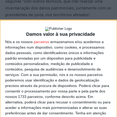
segunda “com outros técnicos, que irão realizar uma
inventariação dos danos patrimoniais, juntamente com os
presidentes de junta, nos territórios afetados”.
Joaquim Amaral diz que há fortes perdas em matas e
Damos valor à sua privacidade
vinhas, situação que causa “muita perturbação” nas
pessoas que viram os seus bens consumidos pelas
Nós e os nossos
parceiros
armazenamos e/ou acedemos a
informações num dispositivo, como cookies, e processamos
chamas.
dados pessoais, como identificadores únicos e informações
padrão enviadas por um dispositivo para publicidade e
“Como é óbvio, são os danos patrimoniais, mas também a
conteúdos personalizados, medição de publicidade e
forma como se sente a perda destes bens patrimoniais,
conteúdos, pesquisa de audiências e desenvolvimento de
serviços.
Com a sua permissão, nós e os nossos parceiros
que tem também uma afetuosidade grande. Portanto, há
poderemos usar identificação e dados de geolocalização
um acompanhamento na área social aos munícipes em
precisos através da procura de dispositivos. Poderá clicar para
geral, com particular incidência naqueles que vivem em
consentir o processamento por nossa parte e pela parte dos
situação de isolamento”, acrescentou o presidente da
nossos 1733 parceiros, conforme descrito acima. Em
alternativa, poderá clicar para recusar o consentimento ou para
Câmara de Nelas.
aceder a informações mais pormenorizadas e alterar as suas
preferências antes de dar consentimento.
Tenha em atenção
A autarquia garante ainda “apoio ao nível da saúde” em