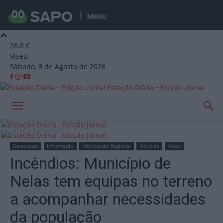
MENU
28.8
C
Viseu
Sábado, 8 de Agosto de 2026
Estação Diária – Edição Jornal
Início
Destaques
Destaques
Informação
Informação Regional
Notícias
Viseu
Incêndios: Município de
Nelas tem equipas no terreno
a acompanhar necessidades
da população