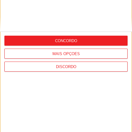
Nelas: Nova conduta de abastecimento
CONCORDO
de água deverá ficar concluída em junho
de 2027
MAIS OPÇÕES
DISCORDO
Barragem de Girabolhos: Mangualde e
Nelas reclamam contrapartidas para