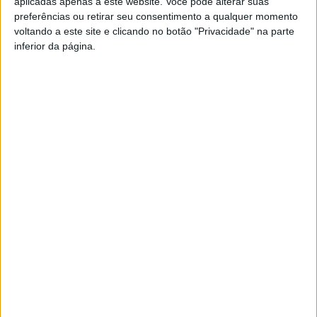
aplicadas apenas a este website. Você pode alterar suas
para resolver muitos dos problemas nesta área muito
preferências ou retirar seu consentimento a qualquer momento
sensível”.
voltando a este site e clicando no botão "Privacidade" na parte
inferior da página.
Esta e outras notícias para ouvir na Estação Diária – 96.8
FM ou em
www.968.fm
Pub
TAGS
Nelas
Requalificação
USF
Artigo anterior
Próximo artigo