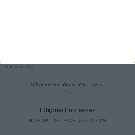
6 de Agosto, 2026
Penalva do Castelo: Festa do Vinho Dão
regressa a 23 de...
6 de Agosto, 2026
PUB
Edições Impressas
NOV
·
OUT
·
SET
·
AGO
·
JUL
·
JUN
·
MAI