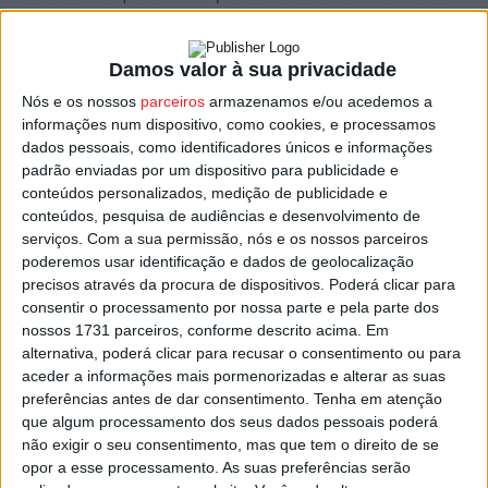
3,5 ME serão suportados por fundos do Plano de
Recuperação e Resiliência – PRR.
Damos valor à sua privacidade
Nós e os nossos
parceiros
armazenamos e/ou acedemos a
Na USF/Centro de Saúde de Nelas está previsto um
informações num dispositivo, como cookies, e processamos
investimento de 2,8 ME, enquanto as obras na USF de
dados pessoais, como identificadores únicos e informações
Canas Senhorim vão custar cerca de 700 mil euros.
padrão enviadas por um dispositivo para publicidade e
conteúdos personalizados, medição de publicidade e
conteúdos, pesquisa de audiências e desenvolvimento de
Vão permitir aumentar a eficiência energética dos dois
serviços.
Com a sua permissão, nós e os nossos parceiros
edifícios, e assegurar melhores condições de
poderemos usar identificação e dados de geolocalização
acessibilidade, segurança e conforto, a utentes e
precisos através da procura de dispositivos. Poderá clicar para
profissionais de saúde.
consentir o processamento por nossa parte e pela parte dos
nossos 1731 parceiros, conforme descrito acima. Em
alternativa, poderá clicar para recusar o consentimento ou para
A autarquia liderada por Joaquim Amaral destaca a
aceder a informações mais pormenorizadas e alterar as suas
importância destas duas obras, que resultam do assumir
preferências antes de dar consentimento.
Tenha em atenção
de competências na área da saúde por parte do
que algum processamento dos seus dados pessoais poderá
não exigir o seu consentimento, mas que tem o direito de se
executivo nelenses, lembrando que o executivo sempre
opor a esse processamento. As suas preferências serão
encarou o processo como “uma oportunidade soberana